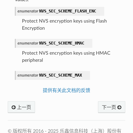
NVS_SEC_SCHEME_FLASH_ENC
enumerator
Protect NVS encryption keys using Flash
Encryption
NVS_SEC_SCHEME_HMAC
enumerator
Protect NVS encryption keys using HMAC
peripheral
NVS_SEC_SCHEME_MAX
enumerator
提供有关此文档的反馈
上一页
下一页
© 版权所有 2016 - 2025 乐鑫信息科技（上海）股份有