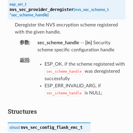
esp_err_t
nvs_sec_provider_deregister
(
nvs_sec_scheme_t
*
sec_scheme_handle
)
Deregister the NVS encryption scheme registered
with the given handle.
参数
sec_scheme_handle
--
[in]
Security
scheme specific configuration handle
返回
ESP_OK, if the scheme registered with
was deregistered
sec_scheme_handle
successfully
ESP_ERR_INVALID_ARG, if
is NULL;
sec_scheme_handle
Structures
nvs_sec_config_flash_enc_t
struct