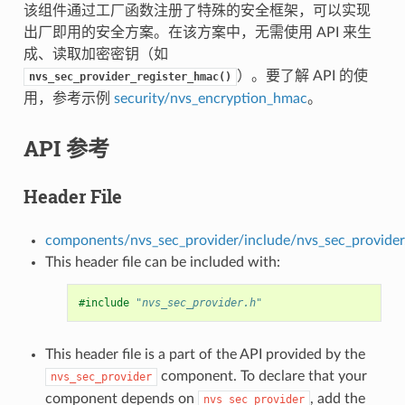
该组件通过工厂函数注册了特殊的安全框架，可以实现
出厂即用的安全方案。在该方案中，无需使用 API 来生
成、读取加密密钥（如
）。要了解 API 的使
nvs_sec_provider_register_hmac()
用，参考示例
security/nvs_encryption_hmac
。
API 参考
Header File
components/nvs_sec_provider/include/nvs_sec_provider
This header file can be included with:
#include
"nvs_sec_provider.h"
This header file is a part of the API provided by the
component. To declare that your
nvs_sec_provider
component depends on
, add the
nvs_sec_provider