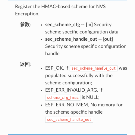
Register the HMAC-based scheme for NVS
Encryption.
参数
sec_scheme_cfg
--
[in]
Security
scheme specific configuration data
sec_scheme_handle_out
--
[out]
Security scheme specific configuration
handle
返回
ESP_OK, if
was
sec_scheme_handle_out
populated successfully with the
scheme configuration;
ESP_ERR_INVALID_ARG, if
is NULL;
scheme_cfg_hmac
ESP_ERR_NO_MEM, No memory for
the scheme-specific handle
sec_scheme_handle_out