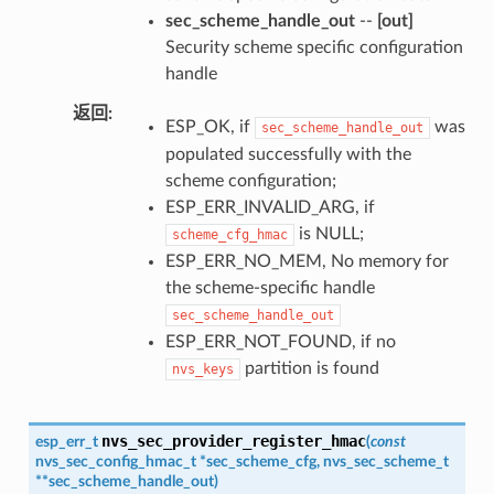
sec_scheme_handle_out
--
[out]
Security scheme specific configuration
handle
返回
ESP_OK, if
was
sec_scheme_handle_out
populated successfully with the
scheme configuration;
ESP_ERR_INVALID_ARG, if
is NULL;
scheme_cfg_hmac
ESP_ERR_NO_MEM, No memory for
the scheme-specific handle
sec_scheme_handle_out
ESP_ERR_NOT_FOUND, if no
partition is found
nvs_keys
nvs_sec_provider_register_hmac
esp_err_t
(
const
nvs_sec_config_hmac_t
*
sec_scheme_cfg
,
nvs_sec_scheme_t
*
*
sec_scheme_handle_out
)