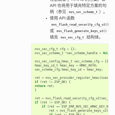
API 也将用于填充特定方案的句
柄（参见
）。
nvs_sec_scheme_t
使用 API 函数
nvs_flash_read_security_cfg_v2()
或
nvs_flash_generate_keys_v2()
填充
结构体。
nvs_sec_cfg_t
nvs_sec_cfg_t
cfg
=
{};
nvs_sec_scheme_t
*
sec_scheme_handle
=
NULL
;
nvs_sec_config_hmac_t
sec_scheme_cfg
=
{};
hmac_key_id_t
hmac_key
=
HMAC_KEY0
;
sec_scheme_cfg
.
hmac_key_id
=
hmac_key
;
ret
=
nvs_sec_provider_register_hmac
(
&
sec_sc
if
(
ret
!=
ESP_OK
)
{
return
ret
;
}
ret
=
nvs_flash_read_security_cfg_v2
(
sec_sch
if
(
ret
!=
ESP_OK
)
{
if
(
ret
==
ESP_ERR_NVS_SEC_HMAC_KEY_NOT_
ret
=
nvs_flash_generate_keys_v2
(
&
se
if
(
ret
!=
ESP_OK
)
{