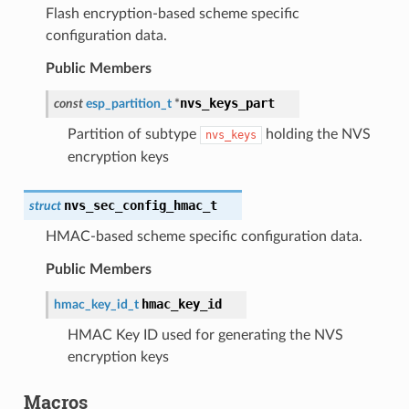
Flash encryption-based scheme specific
configuration data.
Public Members
nvs_keys_part
const
esp_partition_t
*
Partition of subtype
holding the NVS
nvs_keys
encryption keys
nvs_sec_config_hmac_t
struct
HMAC-based scheme specific configuration data.
Public Members
hmac_key_id
hmac_key_id_t
HMAC Key ID used for generating the NVS
encryption keys
Macros