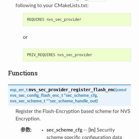
following to your CMakeLists.txt:
or
Functions
nvs_sec_provider_register_flash_enc
esp_err_t
(
const
nvs_sec_config_flash_enc_t
*
sec_scheme_cfg
,
nvs_sec_scheme_t
*
*
sec_scheme_handle_out
)
Register the Flash-Encryption based scheme for NVS
Encryption.
参数
sec_scheme_cfg
--
[in]
Security
scheme specific configuration data