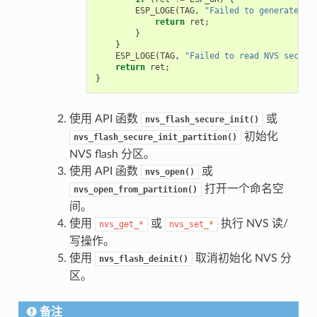
ESP_LOGE
(
TAG
,
"Failed to generate NV
return
ret
;
}
}
ESP_LOGE
(
TAG
,
"Failed to read NVS securi
return
ret
;
}
使用 API 函数
或
nvs_flash_secure_init()
初始化
nvs_flash_secure_init_partition()
NVS flash 分区。
使用 API 函数
或
nvs_open()
打开一个命名空
nvs_open_from_partition()
间。
使用
或
执行 NVS 读/
nvs_get_*
nvs_set_*
写操作。
使用
取消初始化 NVS 分
nvs_flash_deinit()
区。
备注