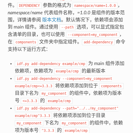
件。
参数的格式为
，
DEPENDENCY
namespace/name=1.0.0
namespace/name
代表组件名称，
=1.0.0
是组件的版本范
围，详情请参阅
版本文档
。默认情况下，依赖项会添加
到 main 组件。通过使用
选项，可以显式指定包
--path
含清单的目录，也可以使用
，
--component=my_component
在
文件夹中指定组件。
命令
components
add-dependency
支持以下运行方式：
为 main 组件添加
idf.py
add-dependency
example/cmp
依赖项，依赖项为
的最新版本
example/cmp
idf.py
add-dependency
--component=my_component
将依赖项添加到位于
example/cmp<=3.3.3
components
目录下名为
的组件中，依赖项为版本
my_component
号
的
<=3.3.3
example/cmp
idf.py
add-dependency
--path="../../my_component"
将依赖项添加到位于目录
example/cmp^3.3.3
下名为
的组件中，依赖
my_component
my_component
项为版本号
的
^3.3.3
example/cmp