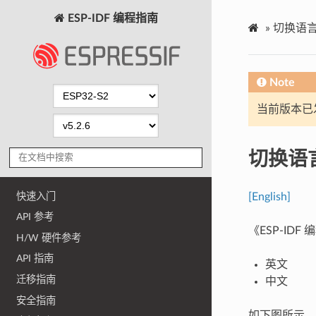
ESP-IDF 编程指南
»
切换语
Note
当前版本已发布
切换语
快速入门
[English]
API 参考
《ESP-I
H/W 硬件参考
API 指南
英文
迁移指南
中文
安全指南
如下图所示，