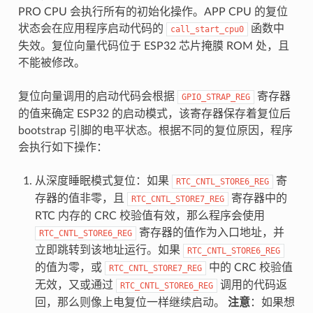
PRO CPU 会执行所有的初始化操作。APP CPU 的复位
状态会在应用程序启动代码的
函数中
call_start_cpu0
失效。复位向量代码位于 ESP32 芯片掩膜 ROM 处，且
不能被修改。
复位向量调用的启动代码会根据
寄存器
GPIO_STRAP_REG
的值来确定 ESP32 的启动模式，该寄存器保存着复位后
bootstrap 引脚的电平状态。根据不同的复位原因，程序
会执行如下操作：
从深度睡眠模式复位：如果
寄
RTC_CNTL_STORE6_REG
存器的值非零，且
寄存器中的
RTC_CNTL_STORE7_REG
RTC 内存的 CRC 校验值有效，那么程序会使用
寄存器的值作为入口地址，并
RTC_CNTL_STORE6_REG
立即跳转到该地址运行。如果
RTC_CNTL_STORE6_REG
的值为零，或
中的 CRC 校验值
RTC_CNTL_STORE7_REG
无效，又或通过
调用的代码返
RTC_CNTL_STORE6_REG
回，那么则像上电复位一样继续启动。
注意
：如果想