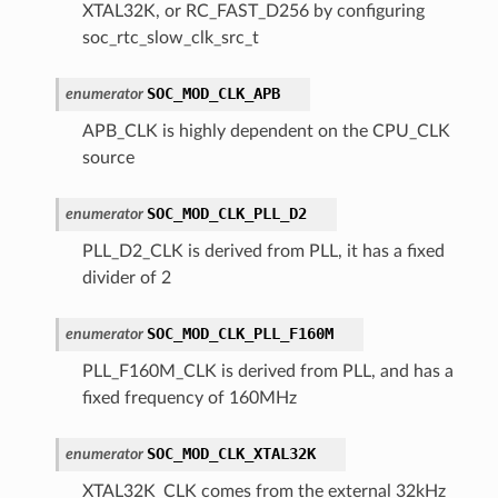
XTAL32K, or RC_FAST_D256 by configuring
soc_rtc_slow_clk_src_t
SOC_MOD_CLK_APB
enumerator
APB_CLK is highly dependent on the CPU_CLK
source
SOC_MOD_CLK_PLL_D2
enumerator
PLL_D2_CLK is derived from PLL, it has a fixed
divider of 2
SOC_MOD_CLK_PLL_F160M
enumerator
PLL_F160M_CLK is derived from PLL, and has a
fixed frequency of 160MHz
SOC_MOD_CLK_XTAL32K
enumerator
XTAL32K_CLK comes from the external 32kHz