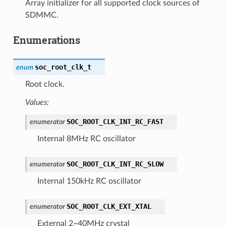
Array initializer for all supported clock sources of
SDMMC.
Enumerations
soc_root_clk_t
enum
Root clock.
Values:
SOC_ROOT_CLK_INT_RC_FAST
enumerator
Internal 8MHz RC oscillator
SOC_ROOT_CLK_INT_RC_SLOW
enumerator
Internal 150kHz RC oscillator
SOC_ROOT_CLK_EXT_XTAL
enumerator
External 2~40MHz crystal