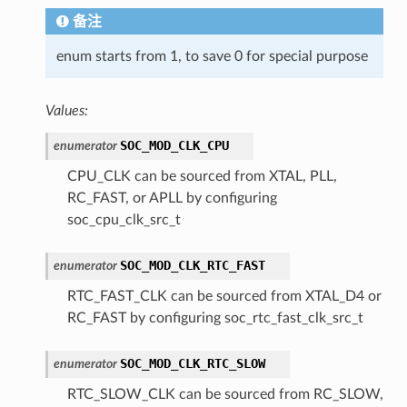
备注
enum starts from 1, to save 0 for special purpose
Values:
SOC_MOD_CLK_CPU
enumerator
CPU_CLK can be sourced from XTAL, PLL,
RC_FAST, or APLL by configuring
soc_cpu_clk_src_t
SOC_MOD_CLK_RTC_FAST
enumerator
RTC_FAST_CLK can be sourced from XTAL_D4 or
RC_FAST by configuring soc_rtc_fast_clk_src_t
SOC_MOD_CLK_RTC_SLOW
enumerator
RTC_SLOW_CLK can be sourced from RC_SLOW,