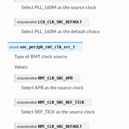
Select PLL_160M as the source clock
LCD_CLK_SRC_DEFAULT
enumerator
Select PLL_160M as the default choice
soc_periph_rmt_clk_src_t
enum
Type of RMT clock source.
Values:
RMT_CLK_SRC_APB
enumerator
Select APB as the source clock
RMT_CLK_SRC_REF_TICK
enumerator
Select REF_TICK as the source clock
RMT_CLK_SRC_DEFAULT
enumerator