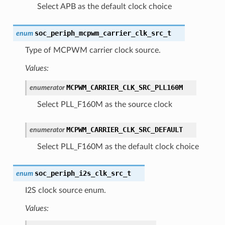
Select APB as the default clock choice
soc_periph_mcpwm_carrier_clk_src_t
enum
Type of MCPWM carrier clock source.
Values:
MCPWM_CARRIER_CLK_SRC_PLL160M
enumerator
Select PLL_F160M as the source clock
MCPWM_CARRIER_CLK_SRC_DEFAULT
enumerator
Select PLL_F160M as the default clock choice
soc_periph_i2s_clk_src_t
enum
I2S clock source enum.
Values: