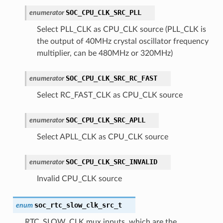
SOC_CPU_CLK_SRC_PLL
enumerator
Select PLL_CLK as CPU_CLK source (PLL_CLK is
the output of 40MHz crystal oscillator frequency
multiplier, can be 480MHz or 320MHz)
SOC_CPU_CLK_SRC_RC_FAST
enumerator
Select RC_FAST_CLK as CPU_CLK source
SOC_CPU_CLK_SRC_APLL
enumerator
Select APLL_CLK as CPU_CLK source
SOC_CPU_CLK_SRC_INVALID
enumerator
Invalid CPU_CLK source
soc_rtc_slow_clk_src_t
enum
RTC_SLOW_CLK mux inputs, which are the