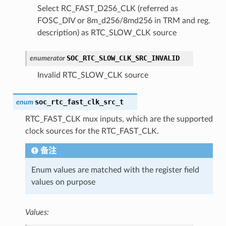
Select RC_FAST_D256_CLK (referred as
FOSC_DIV or 8m_d256/8md256 in TRM and reg.
description) as RTC_SLOW_CLK source
SOC_RTC_SLOW_CLK_SRC_INVALID
enumerator
Invalid RTC_SLOW_CLK source
soc_rtc_fast_clk_src_t
enum
RTC_FAST_CLK mux inputs, which are the supported
clock sources for the RTC_FAST_CLK.
备注
Enum values are matched with the register field
values on purpose
Values: