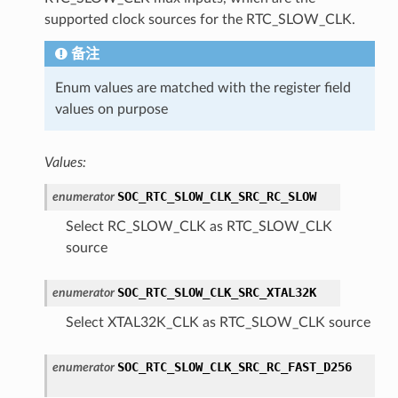
supported clock sources for the RTC_SLOW_CLK.
备注
Enum values are matched with the register field
values on purpose
Values:
SOC_RTC_SLOW_CLK_SRC_RC_SLOW
enumerator
Select RC_SLOW_CLK as RTC_SLOW_CLK
source
SOC_RTC_SLOW_CLK_SRC_XTAL32K
enumerator
Select XTAL32K_CLK as RTC_SLOW_CLK source
SOC_RTC_SLOW_CLK_SRC_RC_FAST_D256
enumerator