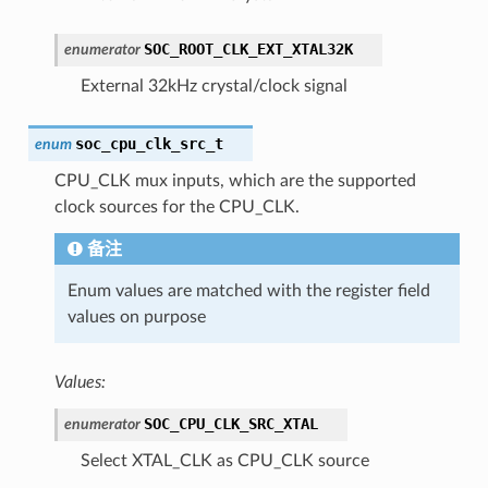
SOC_ROOT_CLK_EXT_XTAL32K
enumerator
External 32kHz crystal/clock signal
soc_cpu_clk_src_t
enum
CPU_CLK mux inputs, which are the supported
clock sources for the CPU_CLK.
备注
Enum values are matched with the register field
values on purpose
Values:
SOC_CPU_CLK_SRC_XTAL
enumerator
Select XTAL_CLK as CPU_CLK source