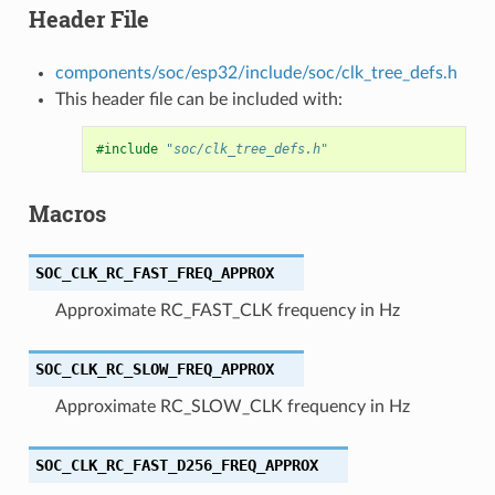
Header File
components/soc/esp32/include/soc/clk_tree_defs.h
This header file can be included with:
#include
"soc/clk_tree_defs.h"
Macros
SOC_CLK_RC_FAST_FREQ_APPROX
Approximate RC_FAST_CLK frequency in Hz
SOC_CLK_RC_SLOW_FREQ_APPROX
Approximate RC_SLOW_CLK frequency in Hz
SOC_CLK_RC_FAST_D256_FREQ_APPROX