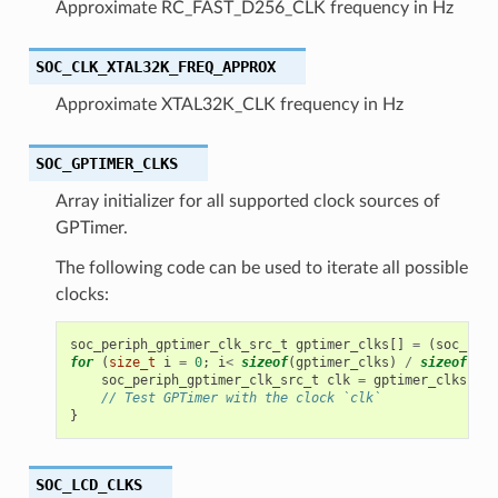
Approximate RC_FAST_D256_CLK frequency in Hz
SOC_CLK_XTAL32K_FREQ_APPROX
Approximate XTAL32K_CLK frequency in Hz
SOC_GPTIMER_CLKS
Array initializer for all supported clock sources of
GPTimer.
The following code can be used to iterate all possible
clocks:
soc_periph_gptimer_clk_src_t
gptimer_clks
[]
=
(
soc_peri
for
(
size_t
i
=
0
;
i
<
sizeof
(
gptimer_clks
)
/
sizeof
(
gpt
soc_periph_gptimer_clk_src_t
clk
=
gptimer_clks
[
i
];
// Test GPTimer with the clock `clk`
}
SOC_LCD_CLKS