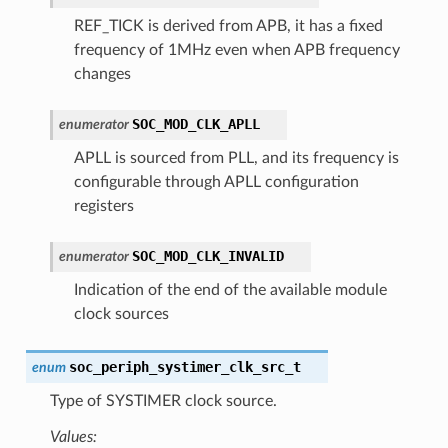
REF_TICK is derived from APB, it has a fixed
frequency of 1MHz even when APB frequency
changes
SOC_MOD_CLK_APLL
enumerator
APLL is sourced from PLL, and its frequency is
configurable through APLL configuration
registers
SOC_MOD_CLK_INVALID
enumerator
Indication of the end of the available module
clock sources
soc_periph_systimer_clk_src_t
enum
Type of SYSTIMER clock source.
Values: