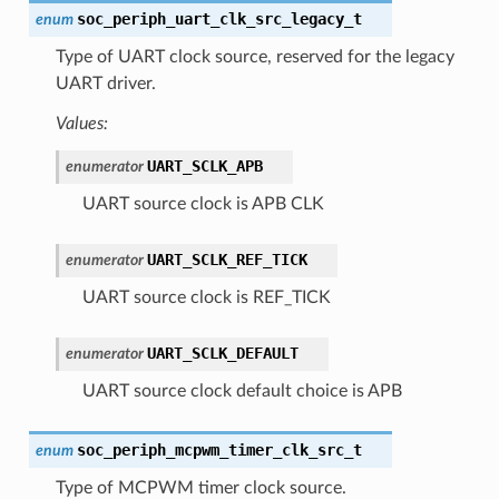
soc_periph_uart_clk_src_legacy_t
enum
Type of UART clock source, reserved for the legacy
UART driver.
Values:
UART_SCLK_APB
enumerator
UART source clock is APB CLK
UART_SCLK_REF_TICK
enumerator
UART source clock is REF_TICK
UART_SCLK_DEFAULT
enumerator
UART source clock default choice is APB
soc_periph_mcpwm_timer_clk_src_t
enum
Type of MCPWM timer clock source.