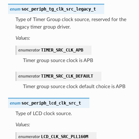
soc_periph_tg_clk_src_legacy_t
enum
Type of Timer Group clock source, reserved for the
legacy timer group driver.
Values:
TIMER_SRC_CLK_APB
enumerator
Timer group source clock is APB
TIMER_SRC_CLK_DEFAULT
enumerator
Timer group source clock default choice is APB
soc_periph_lcd_clk_src_t
enum
Type of LCD clock source.
Values:
LCD_CLK_SRC_PLL160M
enumerator