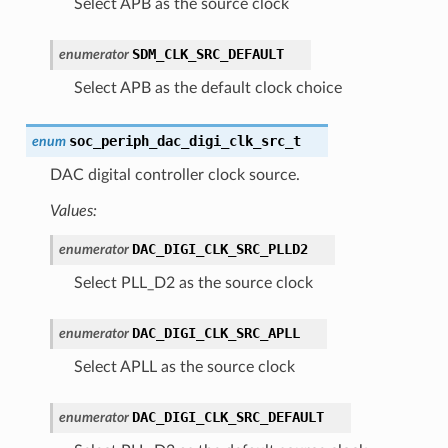
Select APB as the source clock
SDM_CLK_SRC_DEFAULT
enumerator
Select APB as the default clock choice
soc_periph_dac_digi_clk_src_t
enum
DAC digital controller clock source.
Values:
DAC_DIGI_CLK_SRC_PLLD2
enumerator
Select PLL_D2 as the source clock
DAC_DIGI_CLK_SRC_APLL
enumerator
Select APLL as the source clock
DAC_DIGI_CLK_SRC_DEFAULT
enumerator