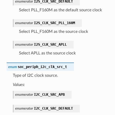
I2S_CLK_SRC_DEFAULT
enumerator
Select PLL_F160M as the default source clock
I2S_CLK_SRC_PLL_160M
enumerator
Select PLL_F160M as the source clock
I2S_CLK_SRC_APLL
enumerator
Select APLL as the source clock
soc_periph_i2c_clk_src_t
enum
Type of I2C clock source.
Values:
I2C_CLK_SRC_APB
enumerator
I2C_CLK_SRC_DEFAULT
enumerator