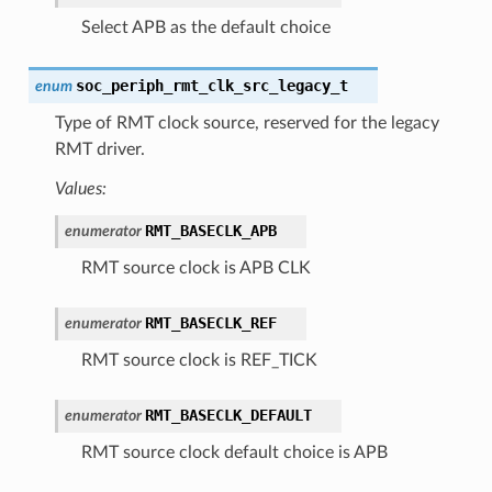
Select APB as the default choice
soc_periph_rmt_clk_src_legacy_t
enum
Type of RMT clock source, reserved for the legacy
RMT driver.
Values:
RMT_BASECLK_APB
enumerator
RMT source clock is APB CLK
RMT_BASECLK_REF
enumerator
RMT source clock is REF_TICK
RMT_BASECLK_DEFAULT
enumerator
RMT source clock default choice is APB