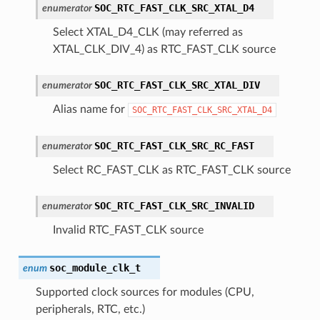
SOC_RTC_FAST_CLK_SRC_XTAL_D4
enumerator
Select XTAL_D4_CLK (may referred as
XTAL_CLK_DIV_4) as RTC_FAST_CLK source
SOC_RTC_FAST_CLK_SRC_XTAL_DIV
enumerator
Alias name for
SOC_RTC_FAST_CLK_SRC_XTAL_D4
SOC_RTC_FAST_CLK_SRC_RC_FAST
enumerator
Select RC_FAST_CLK as RTC_FAST_CLK source
SOC_RTC_FAST_CLK_SRC_INVALID
enumerator
Invalid RTC_FAST_CLK source
soc_module_clk_t
enum
Supported clock sources for modules (CPU,
peripherals, RTC, etc.)