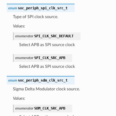
soc_periph_spi_clk_src_t
enum
Type of SPI clock source.
Values:
SPI_CLK_SRC_DEFAULT
enumerator
Select APB as SPI source clock
SPI_CLK_SRC_APB
enumerator
Select APB as SPI source clock
soc_periph_sdm_clk_src_t
enum
Sigma Delta Modulator clock source.
Values:
SDM_CLK_SRC_APB
enumerator