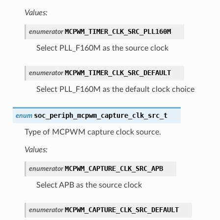
Values:
MCPWM_TIMER_CLK_SRC_PLL160M
enumerator
Select PLL_F160M as the source clock
MCPWM_TIMER_CLK_SRC_DEFAULT
enumerator
Select PLL_F160M as the default clock choice
soc_periph_mcpwm_capture_clk_src_t
enum
Type of MCPWM capture clock source.
Values:
MCPWM_CAPTURE_CLK_SRC_APB
enumerator
Select APB as the source clock
MCPWM_CAPTURE_CLK_SRC_DEFAULT
enumerator