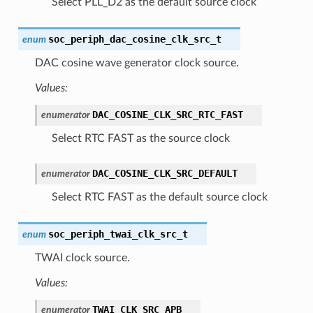
Select PLL_D2 as the default source clock
soc_periph_dac_cosine_clk_src_t
enum
DAC cosine wave generator clock source.
Values:
DAC_COSINE_CLK_SRC_RTC_FAST
enumerator
Select RTC FAST as the source clock
DAC_COSINE_CLK_SRC_DEFAULT
enumerator
Select RTC FAST as the default source clock
soc_periph_twai_clk_src_t
enum
TWAI clock source.
Values:
TWAI_CLK_SRC_APB
enumerator