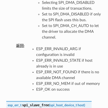
Selecting SPI_DMA_DISABLED
limits the size of transactions.
Set to SPI_DMA_DISABLED if only
the SPI flash uses this bus.
Set to SPI_DMA_CH_AUTO to let
the driver to allocate the DMA
channel.
返回
ESP_ERR_INVALID_ARG if
configuration is invalid
ESP_ERR_INVALID_STATE if host
already is in use
ESP_ERR_NOT_FOUND if there is no
available DMA channel
ESP_ERR_NO_MEM if out of memory
ESP_OK on success
spi_slave_free
esp_err_t
(
spi_host_device_t
host
)