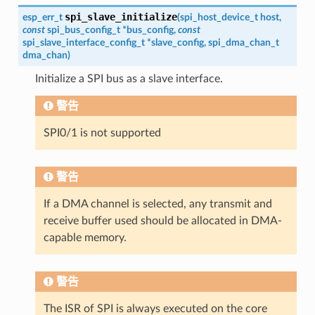
spi_slave_initialize
esp_err_t
(
spi_host_device_t
host
,
const
spi_bus_config_t
*
bus_config
,
const
spi_slave_interface_config_t
*
slave_config
,
spi_dma_chan_t
dma_chan
)
Initialize a SPI bus as a slave interface.
警告
SPI0/1 is not supported
警告
If a DMA channel is selected, any transmit and
receive buffer used should be allocated in DMA-
capable memory.
警告
The ISR of SPI is always executed on the core