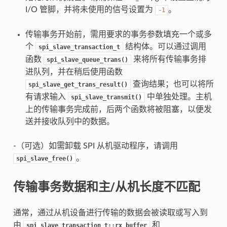
I/O 管脚，并将未使用的信号设置为
。
-1
传输事务开始前，需用要求的事务参数填充一个或多
个
结构体。可以通过调用
spi_slave_transaction_t
函数
来将所有传输事务排
spi_slave_queue_trans()
进队列，并在稍后使用函数
查询结果；也可以将所
spi_slave_get_trans_result()
有请求输入
中单独处理。主机
spi_slave_transmit()
上的传输事务完成前，后两个函数将被阻塞，以便发
送并接收队列中的数据。
-（可选）如需卸载 SPI 从机驱动程序，请调用
。
spi_slave_free()
传输事务数据和主/从机长度不匹配
通常，通过从机设备进行传输的数据会被读取或写入到
由
和
spi_slave_transaction_t::rx_buffer