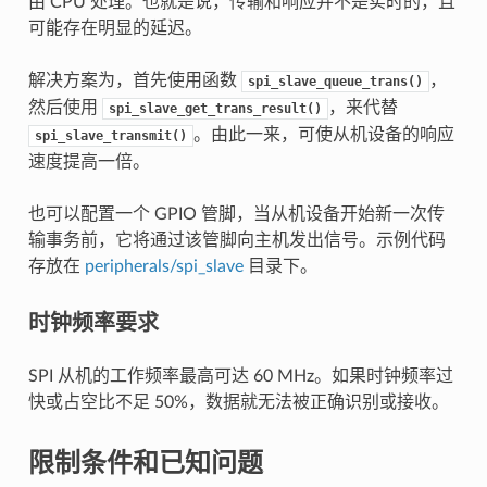
由 CPU 处理。也就是说，传输和响应并不是实时的，且
可能存在明显的延迟。
解决方案为，首先使用函数
，
spi_slave_queue_trans()
然后使用
，来代替
spi_slave_get_trans_result()
。由此一来，可使从机设备的响应
spi_slave_transmit()
速度提高一倍。
也可以配置一个 GPIO 管脚，当从机设备开始新一次传
输事务前，它将通过该管脚向主机发出信号。示例代码
存放在
peripherals/spi_slave
目录下。
时钟频率要求
SPI 从机的工作频率最高可达 60 MHz。如果时钟频率过
快或占空比不足 50%，数据就无法被正确识别或接收。
限制条件和已知问题