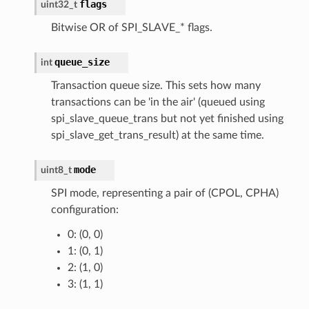
flags
uint32_t
Bitwise OR of SPI_SLAVE_* flags.
queue_size
int
Transaction queue size. This sets how many
transactions can be 'in the air' (queued using
spi_slave_queue_trans but not yet finished using
spi_slave_get_trans_result) at the same time.
mode
uint8_t
SPI mode, representing a pair of (CPOL, CPHA)
configuration:
0: (0, 0)
1: (0, 1)
2: (1, 0)
3: (1, 1)