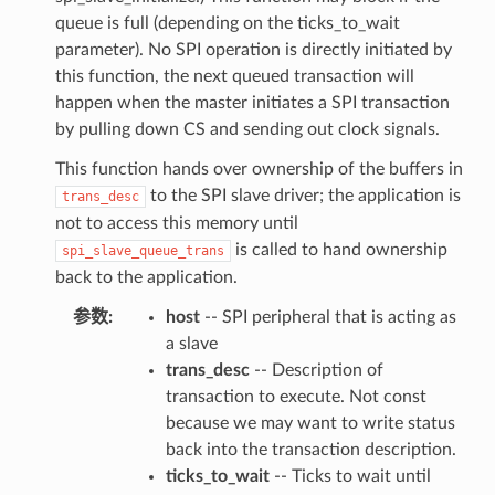
queue is full (depending on the ticks_to_wait
parameter). No SPI operation is directly initiated by
this function, the next queued transaction will
happen when the master initiates a SPI transaction
by pulling down CS and sending out clock signals.
This function hands over ownership of the buffers in
to the SPI slave driver; the application is
trans_desc
not to access this memory until
is called to hand ownership
spi_slave_queue_trans
back to the application.
参数
host
-- SPI peripheral that is acting as
a slave
trans_desc
-- Description of
transaction to execute. Not const
because we may want to write status
back into the transaction description.
ticks_to_wait
-- Ticks to wait until