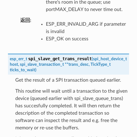
there's room in the queue; use
portMAX_DELAY to never time out.
返回
ESP_ERR_INVALID_ARG if parameter
is invalid
ESP_OK on success
spi_slave_get_trans_result
esp_err_t
(
spi_host_device_t
host
,
spi_slave_transaction_t
*
*
trans_desc
,
TickType_t
ticks_to_wait
)
Get the result of a SPI transaction queued earlier.
This routine will wait until a transaction to the given
device (queued earlier with spi_slave_queue_trans)
has succesfully completed. It will then return the
description of the completed transaction so
software can inspect the result and e.g. free the
memory or re-use the buffers.