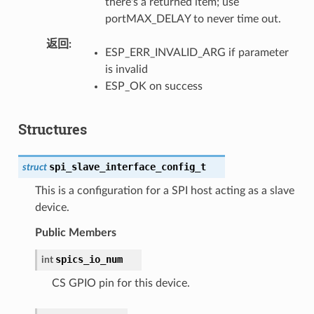
there's a returned item; use
portMAX_DELAY to never time out.
返回
ESP_ERR_INVALID_ARG if parameter
is invalid
ESP_OK on success
Structures
spi_slave_interface_config_t
struct
This is a configuration for a SPI host acting as a slave
device.
Public Members
spics_io_num
int
CS GPIO pin for this device.