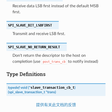
Receive data LSB first instead of the default MSB
first.
SPI_SLAVE_BIT_LSBFIRST
Transmit and receive LSB first.
SPI_SLAVE_NO_RETURN_RESULT
Don't return the descriptor to the host on
completion (use
to notify instead)
post_trans_cb
Type Definitions
slave_transaction_cb_t
typedef
void
(
*
)
(
spi_slave_transaction_t
*
trans
)
提供有关此文档的反馈