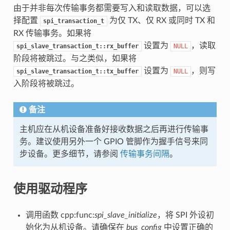
由于并非每次传输事务都需要写入和读取数据，可以选
择配置
为仅 TX、仅 RX 或同时 TX 和
spi_transaction_t
RX 传输事务。如果将
设置为
，读取
spi_slave_transaction_t::rx_buffer
NULL
阶段将被跳过。与之类似，如果将
设置为
，则写
spi_slave_transaction_t::tx_buffer
NULL
入阶段将被跳过。
备注
主机应在从机设备准备好接收数据之后再进行传输事
务。建议使用另外一个 GPIO 管脚作为握手信号来同
步设备。更多细节，请参阅
传输事务间隔
。
使用驱动程序
调用函数 cpp:func:
spi_slave_initialize
，将 SPI 外设初
始化为从机设备。请确保在
bus_config
中设置正确的