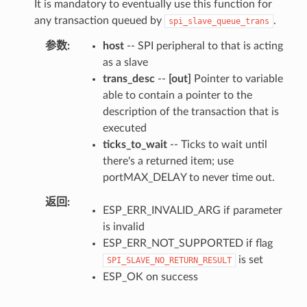
It is mandatory to eventually use this function for
any transaction queued by
.
spi_slave_queue_trans
参数
host
-- SPI peripheral to that is acting
as a slave
trans_desc
--
[out]
Pointer to variable
able to contain a pointer to the
description of the transaction that is
executed
ticks_to_wait
-- Ticks to wait until
there's a returned item; use
portMAX_DELAY to never time out.
返回
ESP_ERR_INVALID_ARG if parameter
is invalid
ESP_ERR_NOT_SUPPORTED if flag
is set
SPI_SLAVE_NO_RETURN_RESULT
ESP_OK on success