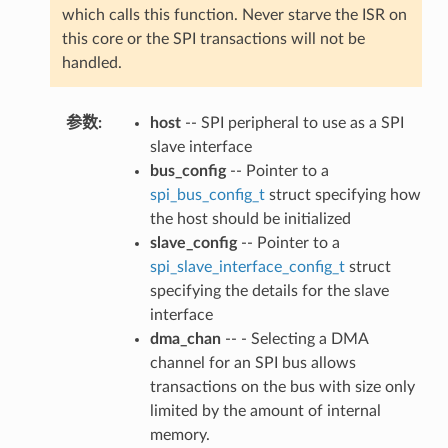
which calls this function. Never starve the ISR on
this core or the SPI transactions will not be
handled.
参数
host
-- SPI peripheral to use as a SPI
slave interface
bus_config
-- Pointer to a
spi_bus_config_t
struct specifying how
the host should be initialized
slave_config
-- Pointer to a
spi_slave_interface_config_t
struct
specifying the details for the slave
interface
dma_chan
-- - Selecting a DMA
channel for an SPI bus allows
transactions on the bus with size only
limited by the amount of internal
memory.