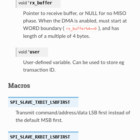
rx_buffer
void
*
Pointer to receive buffer, or NULL for no MISO
phase. When the DMA is anabled, must start at
WORD boundary (
), and has
rx_buffer%4==0
length of a multiple of 4 bytes.
user
void
*
User-defined variable. Can be used to store eg
transaction ID.
Macros
SPI_SLAVE_TXBIT_LSBFIRST
Transmit command/address/data LSB first instead of
the default MSB first.
SPI_SLAVE_RXBIT_LSBFIRST