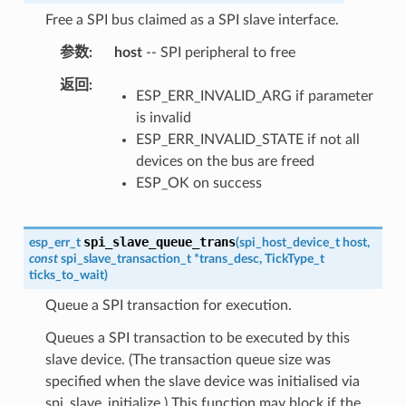
Free a SPI bus claimed as a SPI slave interface.
参数
host
-- SPI peripheral to free
返回
ESP_ERR_INVALID_ARG if parameter
is invalid
ESP_ERR_INVALID_STATE if not all
devices on the bus are freed
ESP_OK on success
spi_slave_queue_trans
esp_err_t
(
spi_host_device_t
host
,
const
spi_slave_transaction_t
*
trans_desc
,
TickType_t
ticks_to_wait
)
Queue a SPI transaction for execution.
Queues a SPI transaction to be executed by this
slave device. (The transaction queue size was
specified when the slave device was initialised via
spi_slave_initialize.) This function may block if the