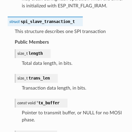
is initialized with ESP_INTR_FLAG_IRAM.
spi_slave_transaction_t
struct
This structure describes one SPI transaction
Public Members
length
size_t
Total data length, in bits.
trans_len
size_t
Transaction data length, in bits.
tx_buffer
const
void
*
Pointer to transmit buffer, or NULL for no MOSI
phase.