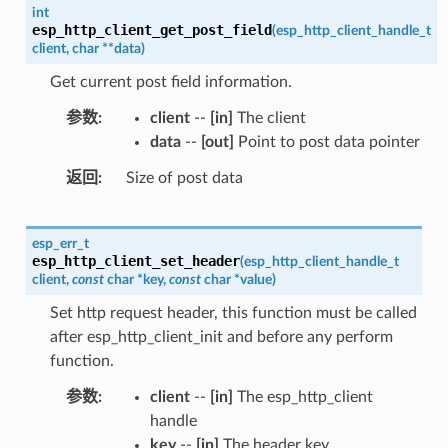
int
esp_http_client_get_post_field
(
esp_http_client_handle_t
client
,
char
*
*
data
)
Get current post field information.
参数
client
--
[in]
The client
data
--
[out]
Point to post data pointer
返回
Size of post data
esp_err_t
esp_http_client_set_header
(
esp_http_client_handle_t
client
,
const
char
*
key
,
const
char
*
value
)
Set http request header, this function must be called
after esp_http_client_init and before any perform
function.
参数
client
--
[in]
The esp_http_client
handle
key
--
[in]
The header key