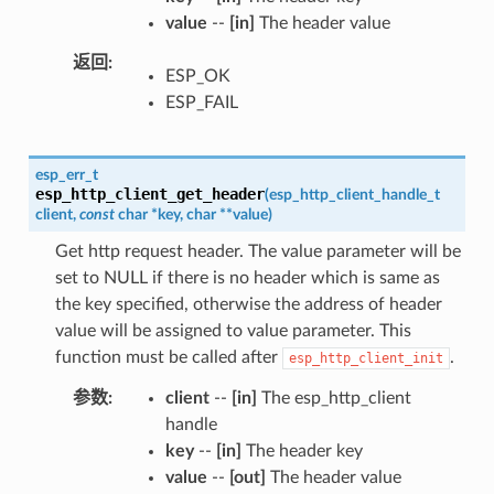
value
--
[in]
The header value
返回
ESP_OK
ESP_FAIL
esp_err_t
esp_http_client_get_header
(
esp_http_client_handle_t
client
,
const
char
*
key
,
char
*
*
value
)
Get http request header. The value parameter will be
set to NULL if there is no header which is same as
the key specified, otherwise the address of header
value will be assigned to value parameter. This
function must be called after
.
esp_http_client_init
参数
client
--
[in]
The esp_http_client
handle
key
--
[in]
The header key
value
--
[out]
The header value