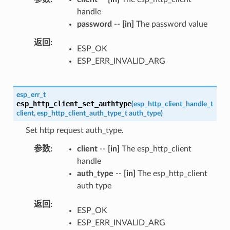
handle
password
--
[in]
The password value
返回
ESP_OK
ESP_ERR_INVALID_ARG
esp_err_t
esp_http_client_set_authtype
(
esp_http_client_handle_t
client
,
esp_http_client_auth_type_t
auth_type
)
Set http request auth_type.
参数
client
--
[in]
The esp_http_client
handle
auth_type
--
[in]
The esp_http_client
auth type
返回
ESP_OK
ESP_ERR_INVALID_ARG