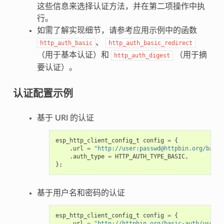
这些信息来选择认证方法，并在第二项操作中执
行。
如需了解实现细节，请参考应用示例中的函数
、
http_auth_basic
http_auth_basic_redirect
（用于基本认证）和
（用于摘
http_auth_digest
要认证）。
认证配置示例
基于 URI 的认证
esp_http_client_config_t
config
=
{
.
url
=
"http://user:passwd@httpbin.org/basic
.
auth_type
=
HTTP_AUTH_TYPE_BASIC
,
};
基于用户名和密码的认证
esp_http_client_config_t
config
=
{
.
url
=
"http://httpbin.org/basic-auth/user/p