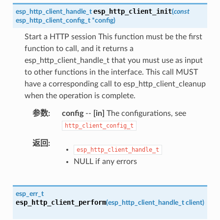
esp_http_client_init
esp_http_client_handle_t
(
const
esp_http_client_config_t
*
config
)
Start a HTTP session This function must be the first
function to call, and it returns a
esp_http_client_handle_t that you must use as input
to other functions in the interface. This call MUST
have a corresponding call to esp_http_client_cleanup
when the operation is complete.
参数
config
--
[in]
The configurations, see
http_client_config_t
返回
esp_http_client_handle_t
NULL if any errors
esp_err_t
esp_http_client_perform
(
esp_http_client_handle_t
client
)