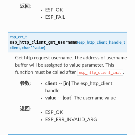
返回
ESP_OK
ESP_FAIL
esp_err_t
esp_http_client_get_username
(
esp_http_client_handle_t
client
,
char
*
*
value
)
Get http request username. The address of username
buffer will be assigned to value parameter. This
function must be called after
.
esp_http_client_init
参数
client
--
[in]
The esp_http_client
handle
value
--
[out]
The username value
返回
ESP_OK
ESP_ERR_INVALID_ARG