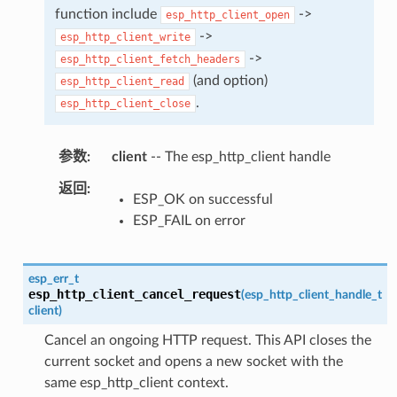
function include
->
esp_http_client_open
->
esp_http_client_write
->
esp_http_client_fetch_headers
(and option)
esp_http_client_read
.
esp_http_client_close
参数
client
-- The esp_http_client handle
返回
ESP_OK on successful
ESP_FAIL on error
esp_err_t
esp_http_client_cancel_request
(
esp_http_client_handle_t
client
)
Cancel an ongoing HTTP request. This API closes the
current socket and opens a new socket with the
same esp_http_client context.