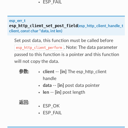
ESP_FAIL
esp_err_t
esp_http_client_set_post_field
(
esp_http_client_handle_t
client
,
const
char
*
data
,
int
len
)
Set post data, this function must be called before
. Note: The data parameter
esp_http_client_perform
passed to this function is a pointer and this function
will not copy the data.
参数
client
--
[in]
The esp_http_client
handle
data
--
[in]
post data pointer
len
--
[in]
post length
返回
ESP_OK
ESP_FAIL