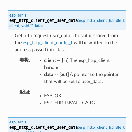
esp_err_t
esp_http_client_get_user_data
(
esp_http_client_handle_t
client
,
void
*
*
data
)
Get http request user_data. The value stored from
the
esp_http_client_config_t
will be written to the
address passed into data.
参数
client
--
[in]
The esp_http_client
handle
data
--
[out]
A pointer to the pointer
that will be set to user_data.
返回
ESP_OK
ESP_ERR_INVALID_ARG
esp_err_t
esp_http_client_set_user_data
(
esp_http_client_handle_t