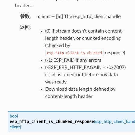
headers.
参数
client
--
[in]
The esp_http_client handle
返回
(0) if stream doesn't contain content-
length header, or chunked encoding
(checked by
response)
esp_http_client_is_chunked
(-1: ESP_FAIL) if any errors
(-ESP_ERR_HTTP_EAGAIN = -0x7007)
if call is timed-out before any data
was ready
Download data length defined by
content-length header
bool
esp_http_client_is_chunked_response
(
esp_http_client_hand
client
)