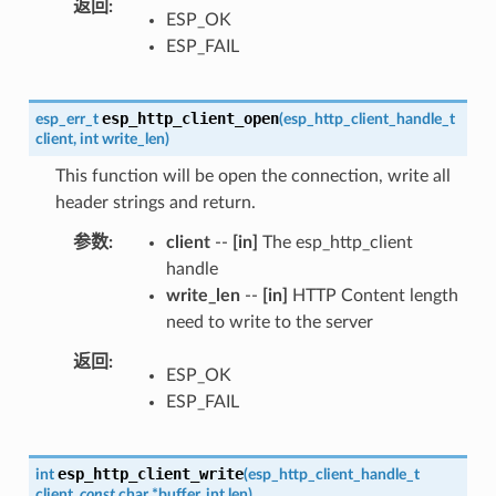
返回
ESP_OK
ESP_FAIL
esp_http_client_open
esp_err_t
(
esp_http_client_handle_t
client
,
int
write_len
)
This function will be open the connection, write all
header strings and return.
参数
client
--
[in]
The esp_http_client
handle
write_len
--
[in]
HTTP Content length
need to write to the server
返回
ESP_OK
ESP_FAIL
esp_http_client_write
int
(
esp_http_client_handle_t
client
,
const
char
*
buffer
,
int
len
)