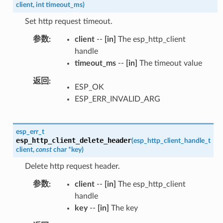
client
,
int
timeout_ms
)
Set http request timeout.
参数
client
--
[in]
The esp_http_client
handle
timeout_ms
--
[in]
The timeout value
返回
ESP_OK
ESP_ERR_INVALID_ARG
esp_err_t
esp_http_client_delete_header
(
esp_http_client_handle_t
client
,
const
char
*
key
)
Delete http request header.
参数
client
--
[in]
The esp_http_client
handle
key
--
[in]
The key