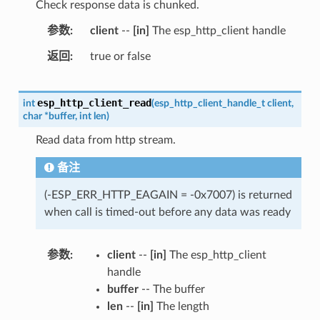
Check response data is chunked.
参数
client
--
[in]
The esp_http_client handle
返回
true or false
esp_http_client_read
int
(
esp_http_client_handle_t
client
,
char
*
buffer
,
int
len
)
Read data from http stream.
备注
(-ESP_ERR_HTTP_EAGAIN = -0x7007) is returned
when call is timed-out before any data was ready
参数
client
--
[in]
The esp_http_client
handle
buffer
-- The buffer
len
--
[in]
The length