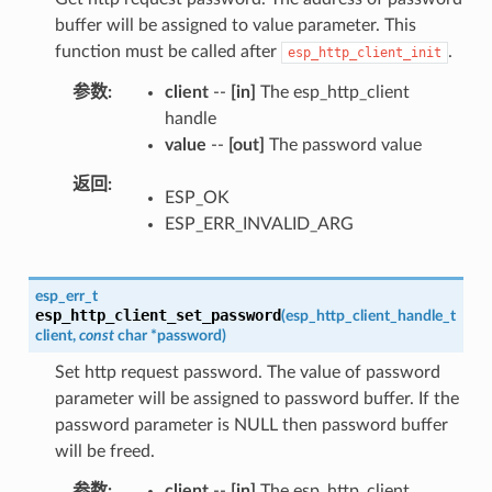
buffer will be assigned to value parameter. This
function must be called after
.
esp_http_client_init
参数
client
--
[in]
The esp_http_client
handle
value
--
[out]
The password value
返回
ESP_OK
ESP_ERR_INVALID_ARG
esp_err_t
esp_http_client_set_password
(
esp_http_client_handle_t
client
,
const
char
*
password
)
Set http request password. The value of password
parameter will be assigned to password buffer. If the
password parameter is NULL then password buffer
will be freed.
参数
client
--
[in]
The esp_http_client