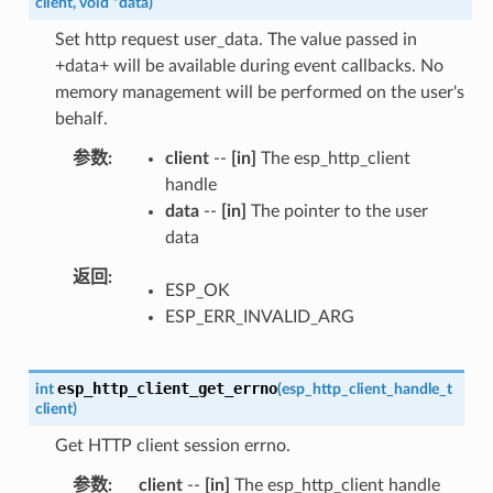
client
,
void
*
data
)
Set http request user_data. The value passed in
+data+ will be available during event callbacks. No
memory management will be performed on the user's
behalf.
参数
client
--
[in]
The esp_http_client
handle
data
--
[in]
The pointer to the user
data
返回
ESP_OK
ESP_ERR_INVALID_ARG
esp_http_client_get_errno
int
(
esp_http_client_handle_t
client
)
Get HTTP client session errno.
参数
client
--
[in]
The esp_http_client handle