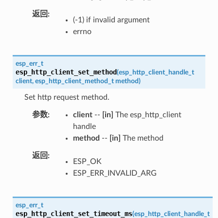
返回
(-1) if invalid argument
errno
esp_err_t
esp_http_client_set_method
(
esp_http_client_handle_t
client
,
esp_http_client_method_t
method
)
Set http request method.
参数
client
--
[in]
The esp_http_client
handle
method
--
[in]
The method
返回
ESP_OK
ESP_ERR_INVALID_ARG
esp_err_t
esp_http_client_set_timeout_ms
(
esp_http_client_handle_t