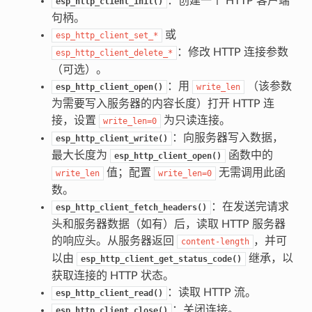
：创建一个 HTTP 客户端
esp_http_client_init()
句柄。
或
esp_http_client_set_*
：修改 HTTP 连接参数
esp_http_client_delete_*
（可选）。
：用
（该参数
esp_http_client_open()
write_len
为需要写入服务器的内容长度）打开 HTTP 连
接，设置
为只读连接。
write_len=0
：向服务器写入数据，
esp_http_client_write()
最大长度为
函数中的
esp_http_client_open()
值；配置
无需调用此函
write_len
write_len=0
数。
：在发送完请求
esp_http_client_fetch_headers()
头和服务器数据（如有）后，读取 HTTP 服务器
的响应头。从服务器返回
，并可
content-length
以由
继承，以
esp_http_client_get_status_code()
获取连接的 HTTP 状态。
：读取 HTTP 流。
esp_http_client_read()
：关闭连接。
esp_http_client_close()