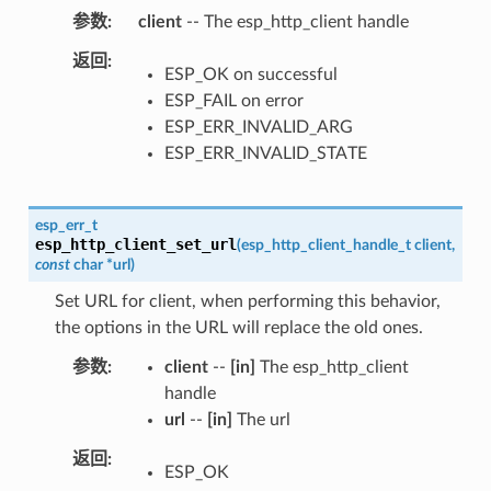
参数
client
-- The esp_http_client handle
返回
ESP_OK on successful
ESP_FAIL on error
ESP_ERR_INVALID_ARG
ESP_ERR_INVALID_STATE
esp_err_t
esp_http_client_set_url
(
esp_http_client_handle_t
client
,
const
char
*
url
)
Set URL for client, when performing this behavior,
the options in the URL will replace the old ones.
参数
client
--
[in]
The esp_http_client
handle
url
--
[in]
The url
返回
ESP_OK