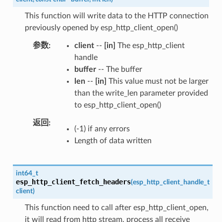
This function will write data to the HTTP connection
previously opened by esp_http_client_open()
参数
client
--
[in]
The esp_http_client
handle
buffer
-- The buffer
len
--
[in]
This value must not be larger
than the write_len parameter provided
to esp_http_client_open()
返回
(-1) if any errors
Length of data written
int64_t
esp_http_client_fetch_headers
(
esp_http_client_handle_t
client
)
This function need to call after esp_http_client_open,
it will read from http stream, process all receive