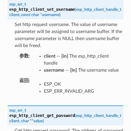
esp_err_t
esp_http_client_set_username
(
esp_http_client_handle_t
client
,
const
char
*
username
)
Set http request username. The value of username
parameter will be assigned to username buffer. If the
username parameter is NULL then username buffer
will be freed.
参数
client
--
[in]
The esp_http_client
handle
username
--
[in]
The username value
返回
ESP_OK
ESP_ERR_INVALID_ARG
esp_err_t
esp_http_client_get_password
(
esp_http_client_handle_t
client
,
char
*
*
value
)
Get http request password. The address of password