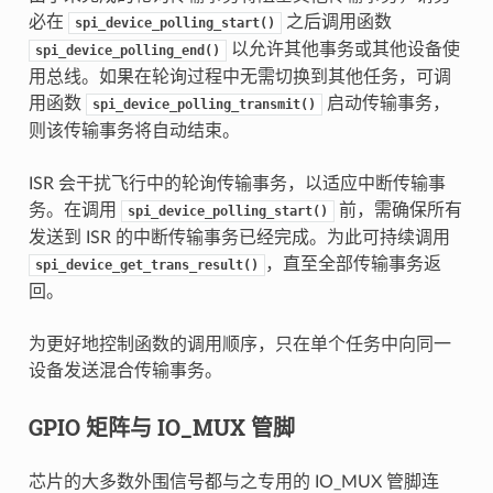
必在
之后调用函数
spi_device_polling_start()
以允许其他事务或其他设备使
spi_device_polling_end()
用总线。如果在轮询过程中无需切换到其他任务，可调
用函数
启动传输事务，
spi_device_polling_transmit()
则该传输事务将自动结束。
ISR 会干扰飞行中的轮询传输事务，以适应中断传输事
务。在调用
前，需确保所有
spi_device_polling_start()
发送到 ISR 的中断传输事务已经完成。为此可持续调用
，直至全部传输事务返
spi_device_get_trans_result()
回。
为更好地控制函数的调用顺序，只在单个任务中向同一
设备发送混合传输事务。
GPIO 矩阵与 IO_MUX 管脚
芯片的大多数外围信号都与之专用的 IO_MUX 管脚连