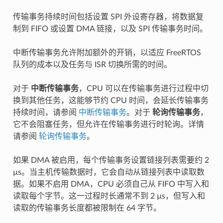
传输事务持续时间包括设置 SPI 外设寄存器，将数据复
制到 FIFO 或设置 DMA 链接，以及 SPI 传输事务时间。
中断传输事务允许附加额外的开销，以适应 FreeRTOS
队列的成本以及任务与 ISR 切换所需的时间。
对于
中断传输事务
，CPU 可以在传输事务进行过程中切
换到其他任务，这能够节约 CPU 时间，会延长传输事务
持续时间，请参阅
中断传输事务
。对于
轮询传输事务
，
它不会阻塞任务，但允许在传输事务进行时轮询。详情
请参阅
轮询传输事务
。
如果 DMA 被启用，每个传输事务设置链接列表需要约 2
µs。当主机传输数据时，它会自动从链接列表中读取数
据。如果不启用 DMA，CPU 必须自己从 FIFO 中写入和
读取每个字节。这一过程时长通常不到 2 µs，但写入和
读取的传输事务长度都被限制在 64 字节。