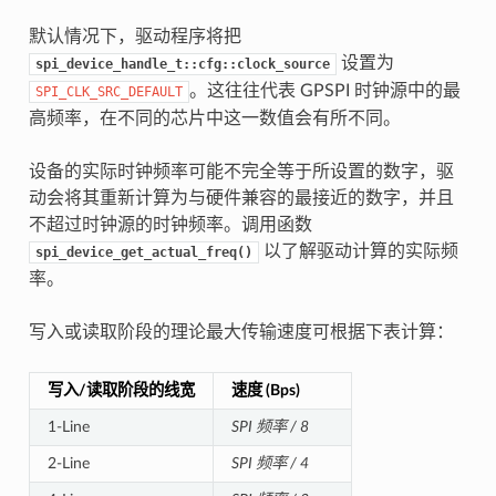
默认情况下，驱动程序将把
设置为
spi_device_handle_t::cfg::clock_source
。这往往代表 GPSPI 时钟源中的最
SPI_CLK_SRC_DEFAULT
高频率，在不同的芯片中这一数值会有所不同。
设备的实际时钟频率可能不完全等于所设置的数字，驱
动会将其重新计算为与硬件兼容的最接近的数字，并且
不超过时钟源的时钟频率。调用函数
以了解驱动计算的实际频
spi_device_get_actual_freq()
率。
写入或读取阶段的理论最大传输速度可根据下表计算：
写入/读取阶段的线宽
速度 (Bps)
1-Line
SPI 频率 / 8
2-Line
SPI 频率 / 4