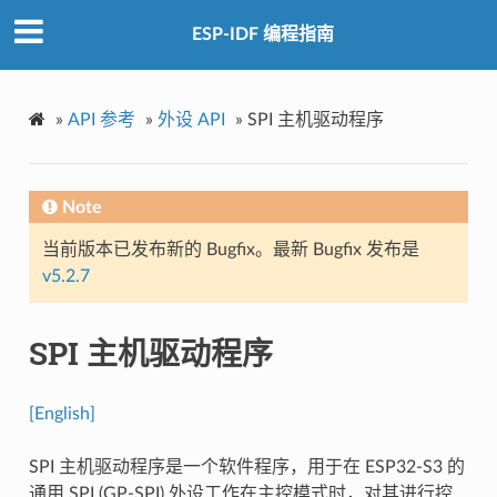
ESP-IDF 编程指南
»
API 参考
»
外设 API
»
SPI 主机驱动程序
Note
当前版本已发布新的 Bugfix。最新 Bugfix 发布是
v5.2.7
SPI 主机驱动程序
[English]
SPI 主机驱动程序是一个软件程序，用于在 ESP32-S3 的
通用 SPI (GP-SPI) 外设工作在主控模式时，对其进行控