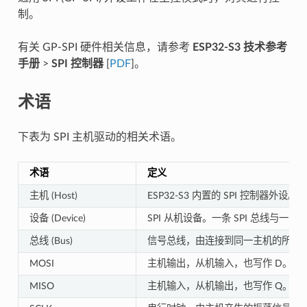
制。
有关 GP-SPI 硬件相关信息，请参考
ESP32-S3 技术参考
手册
>
SPI 控制器
[
PDF
]。
术语
下表为 SPI 主机驱动的相关术语。
术语
定义
主机 (Host)
ESP32-S3 内置的 SPI 控制器外设。
设备 (Device)
SPI 从机设备。一条 SPI 总线与
总线 (Bus)
信号总线，由连接到同一主机的所有设备
MOSI
主机输出，从机输入，也写作 D。数据从主
MISO
主机输入，从机输出，也写作 Q。数据从设