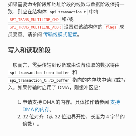
如果需要命令阶段和地址阶段的线数与数据阶段保持一
致，则应在结构体
中将
spi_transaction_t
和/或
SPI_TRANS_MULTILINE_CMD
设置进该结构体的
成
SPI_TRANS_MULTILINE_ADDR
flags
员变量。请参阅
传输线模式配置
。
写入和读取阶段
一般而言，需要传输到设备或由设备读取的数据将由
和
spi_transaction_t::rx_buffer
指向的内存块中读取或写
spi_transaction_t::tx_buffer
入。如果传输时启用了 DMA，则缓冲区应：
申请支持 DMA 的内存。具体操作请参阅
支持
DMA 的内存
。
32 位对齐（从 32 位边界开始，长度为 4 字节的
倍数）。