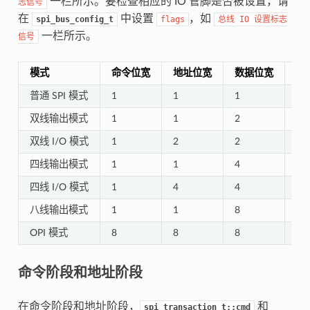
一栏所示。要检查相应的 IO 管脚是否被设置，请
志信号
在
中设置
，如
spi_bus_config_t
flags
总线
IO
设置标志
一栏所示。
信号
模式
命令位宽
地址位宽
数据位宽
传
普通 SPI 模式
1
1
1
0
双线输出模式
1
1
2
SP
双线 I/O 模式
1
2
2
SP
四线输出模式
1
1
4
SP
四线 I/O 模式
1
4
4
SP
八线输出模式
1
1
8
SP
OPI 模式
8
8
8
SP
命令阶段和地址阶段
在命令阶段和地址阶段，
和
spi_transaction_t::cmd