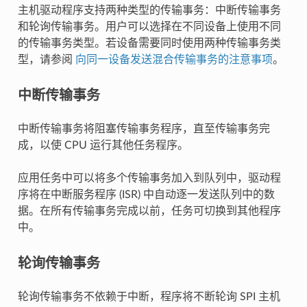
主机驱动程序支持两种类型的传输事务：中断传输事务
和轮询传输事务。用户可以选择在不同设备上使用不同
的传输事务类型。若设备需要同时使用两种传输事务类
型，请参阅
向同一设备发送混合传输事务的注意事项
。
中断传输事务
中断传输事务将阻塞传输事务程序，直至传输事务完
成，以使 CPU 运行其他任务程序。
应用任务中可以将多个传输事务加入到队列中，驱动程
序将在中断服务程序 (ISR) 中自动逐一发送队列中的数
据。在所有传输事务完成以前，任务可切换到其他程序
中。
轮询传输事务
轮询传输事务不依赖于中断，程序将不断轮询 SPI 主机