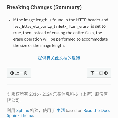
Breaking Changes (Summary)
If the image length is found in the HTTP header and
is set to
esp_https_ota_config_t::bulk_flash_erase
true, then instead of erasing the entire flash, the
erase operation will be performed to accommodate
the size of the image length.
提供有关此文档的反馈
上一页
下一页
© 版权所有 2016 - 2024 乐鑫信息科技（上海）股份有
限公司.
利用
Sphinx
构建，使用了
主题
based on
Read the Docs
Sphinx Theme
.