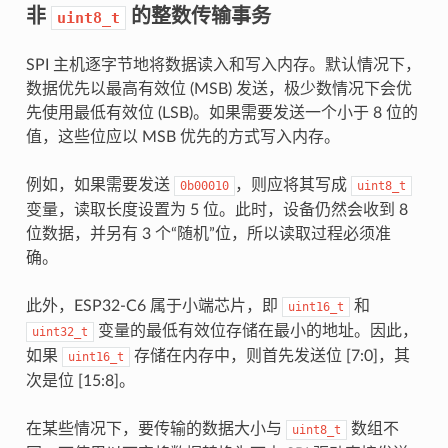
非
的整数传输事务
uint8_t
SPI 主机逐字节地将数据读入和写入内存。默认情况下，
数据优先以最高有效位 (MSB) 发送，极少数情况下会优
先使用最低有效位 (LSB)。如果需要发送一个小于 8 位的
值，这些位应以 MSB 优先的方式写入内存。
例如，如果需要发送
，则应将其写成
0b00010
uint8_t
变量，读取长度设置为 5 位。此时，设备仍然会收到 8
位数据，并另有 3 个“随机”位，所以读取过程必须准
确。
此外，ESP32-C6 属于小端芯片，即
和
uint16_t
变量的最低有效位存储在最小的地址。因此，
uint32_t
如果
存储在内存中，则首先发送位 [7:0]，其
uint16_t
次是位 [15:8]。
在某些情况下，要传输的数据大小与
数组不
uint8_t