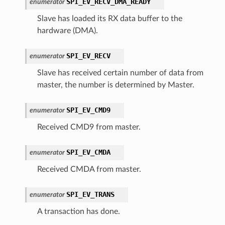
SPI_EV_RECV_DMA_READY
enumerator
Slave has loaded its RX data buffer to the
hardware (DMA).
SPI_EV_RECV
enumerator
Slave has received certain number of data from
master, the number is determined by Master.
SPI_EV_CMD9
enumerator
Received CMD9 from master.
SPI_EV_CMDA
enumerator
Received CMDA from master.
SPI_EV_TRANS
enumerator
A transaction has done.