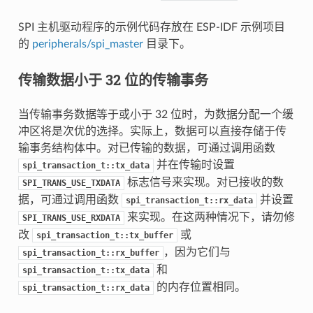
SPI 主机驱动程序的示例代码存放在 ESP-IDF 示例项目
的
peripherals/spi_master
目录下。
传输数据小于 32 位的传输事务
当传输事务数据等于或小于 32 位时，为数据分配一个缓
冲区将是次优的选择。实际上，数据可以直接存储于传
输事务结构体中。对已传输的数据，可通过调用函数
并在传输时设置
spi_transaction_t::tx_data
标志信号来实现。对已接收的数
SPI_TRANS_USE_TXDATA
据，可通过调用函数
并设置
spi_transaction_t::rx_data
来实现。在这两种情况下，请勿修
SPI_TRANS_USE_RXDATA
改
或
spi_transaction_t::tx_buffer
，因为它们与
spi_transaction_t::rx_buffer
和
spi_transaction_t::tx_data
的内存位置相同。
spi_transaction_t::rx_data