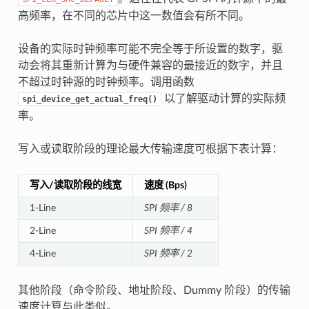
高频率，在不同的芯片中这一数值会有所不同。
设备的实际时钟频率可能不完全等于所设置的数字，驱
动会将其重新计算为与硬件兼容的最接近的数字，并且
不超过时钟源的时钟频率。调用函数
以了解驱动计算的实际频
spi_device_get_actual_freq()
率。
写入或读取阶段的理论最大传输速度可根据下表计算：
写入/读取阶段的线宽
速度 (Bps)
1-Line
SPI 频率 / 8
2-Line
SPI 频率 / 4
4-Line
SPI 频率 / 2
其他阶段（命令阶段、地址阶段、Dummy 阶段）的传输
速度计算与此类似。