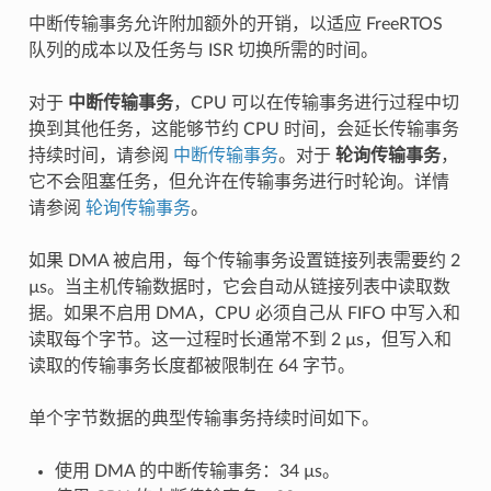
中断传输事务允许附加额外的开销，以适应 FreeRTOS
队列的成本以及任务与 ISR 切换所需的时间。
对于
中断传输事务
，CPU 可以在传输事务进行过程中切
换到其他任务，这能够节约 CPU 时间，会延长传输事务
持续时间，请参阅
中断传输事务
。对于
轮询传输事务
，
它不会阻塞任务，但允许在传输事务进行时轮询。详情
请参阅
轮询传输事务
。
如果 DMA 被启用，每个传输事务设置链接列表需要约 2
µs。当主机传输数据时，它会自动从链接列表中读取数
据。如果不启用 DMA，CPU 必须自己从 FIFO 中写入和
读取每个字节。这一过程时长通常不到 2 µs，但写入和
读取的传输事务长度都被限制在 64 字节。
单个字节数据的典型传输事务持续时间如下。
使用 DMA 的中断传输事务：34 µs。