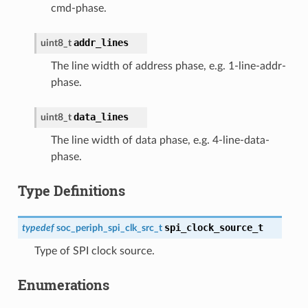
cmd-phase.
addr_lines
uint8_t
The line width of address phase, e.g. 1-line-addr-
phase.
data_lines
uint8_t
The line width of data phase, e.g. 4-line-data-
phase.
Type Definitions
spi_clock_source_t
typedef
soc_periph_spi_clk_src_t
Type of SPI clock source.
Enumerations