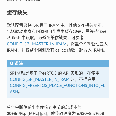
缓存缺失
默认配置只将 ISR 置于 IRAM 中。其他 SPI 相关功能，
包括驱动本身和回调都可能发生缓存缺失，需等待代码
从 flash 中读取。为避免缓存缺失，可参考
CONFIG_SPI_MASTER_IN_IRAM
，将整个 SPI 驱动置入
IRAM，并将整个回调及其 callee 函数一起置入 IRAM。
备注
SPI 驱动是基于 FreeRTOS 的 API 实现的，在使用
CONFIG_SPI_MASTER_IN_IRAM
时，不得启用
CONFIG_FREERTOS_PLACE_FUNCTIONS_INTO_FL
ASH
。
单个中断传输事务传输 n 字节的总成本为
20+8n/Fspi[MHz]
[µs]，故传输速度为
n/(20+8n/Fspi)
。