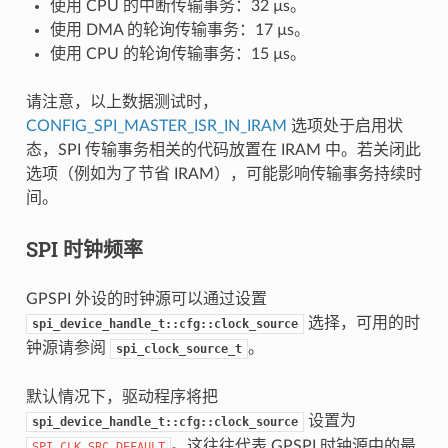
使用 CPU 的中断传输事务：32 µs。
使用 DMA 的轮询传输事务：17 µs。
使用 CPU 的轮询传输事务：15 µs。
请注意，以上数据测试时，
CONFIG_SPI_MASTER_ISR_IN_IRAM
选项处于启用状
态，SPI 传输事务相关的代码放置在 IRAM 中。若关闭此
选项（例如为了节省 IRAM），可能影响传输事务持续时
间。
SPI 时钟频率
GPSPI 外设的时钟源可以通过设置
选择，可用的时
spi_device_handle_t::cfg::clock_source
钟源请参阅
。
spi_clock_source_t
默认情况下，驱动程序将把
设置为
spi_device_handle_t::cfg::clock_source
。这往往代表 GPSPI 时钟源中的最
SPI_CLK_SRC_DEFAULT