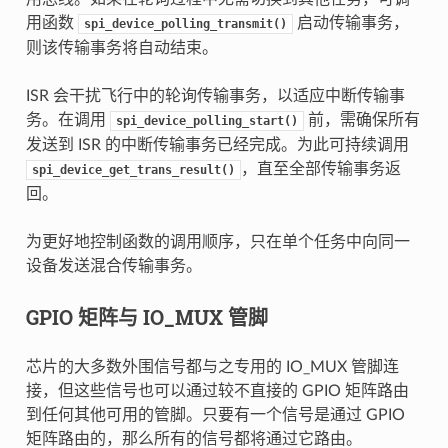
用函数
启动传输事务，
spi_device_polling_transmit()
则该传输事务将自动结束。
ISR 会干扰飞行中的轮询传输事务，以适应中断传输事
务。在调用
前，需确保所有
spi_device_polling_start()
发送到 ISR 的中断传输事务已经完成。为此可持续调用
，直至全部传输事务返
spi_device_get_trans_result()
回。
为更好地控制函数的调用顺序，只在单个任务中向同一
设备发送混合传输事务。
GPIO 矩阵与 IO_MUX 管脚
芯片的大多数外围信号都与之专用的 IO_MUX 管脚连
接，但这些信号也可以通过较不直接的 GPIO 矩阵路由
到任何其他可用的管脚。只要有一个信号是通过 GPIO
矩阵路由的，那么所有的信号都将通过它路由。