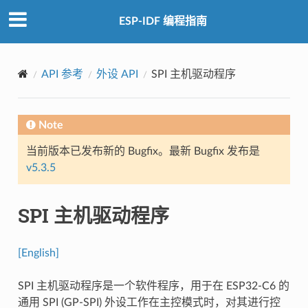
ESP-IDF 编程指南
API 参考
外设 API
SPI 主机驱动程序
Note
当前版本已发布新的 Bugfix。最新 Bugfix 发布是
v5.3.5
SPI 主机驱动程序
[English]
SPI 主机驱动程序是一个软件程序，用于在 ESP32-C6 的
通用 SPI (GP-SPI) 外设工作在主控模式时，对其进行控