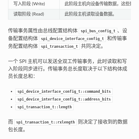
写入阶段 (Write)
此阶段主机向设备传输数据，这些数据
读取阶段 (Read)
此阶段主机读取设备数据。
传输事务属性由总线配置结构体
、设
spi_bus_config_t
备配置结构体
和传输事
spi_device_interface_config_t
务配置结构体
共同决定。
spi_transaction_t
一个 SPI 主机可以发送全双工传输事务，此时读取和写
入阶段同步进行。传输事务总长度取决于以下结构体成
员长度总和：
spi_device_interface_config_t::command_bits
spi_device_interface_config_t::address_bits
spi_transaction_t::length
而
则决定了接收到的数据
spi_transaction_t::rxlength
包长度。