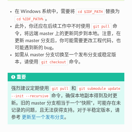
在 Windows 系统中，需要将
替换为
cd
$IDF_PATH
。
cd
%IDF_PATH%
此外，你还应在后续工作中不时使用
命
git
pull
令，将远端 master 上的更新同步到本地。注意，在
更新 master 分支后，你可能需要更改工程代码，也
可能遇到新的 bug。
如需从 master 分支切换至一个发布分支或稳定版
本，请使用
命令。
git
checkout
重要
强烈建议定期使用
和
git
pull
git
submodule
update
命令，确保本地副本得到及时更
--init
--recursive
新。旧的 master 分支相当于一个“快照”，可能存在未
记录的问题，且无法获得支持。对于半稳定版本，请
参考
更新至一个发布分支
。