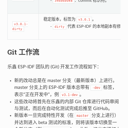
-
：commit 标识符。
346d6b0ea
稳定版本，标签为
。
v3.0.1
v3.0.1-
-
代表 ESP-IDF 的本地副本有修改
dirty
dirty
Git 工作流
乐鑫 ESP-IDF 团队的 (Git) 开发工作流程如下：
新的改动总是在 master 分支（最新版本）上进行。
master 分支上的 ESP-IDF 版本总带有
标签，
-dev
表示“正在开发中”，例
。
v3.1-dev
这些改动将首先在乐鑫的内部 Git 仓库进行代码审阅
与测试，而后在自动化测试完成后推至 GitHub。
新版本一旦完成特性开发（在
分支上进行）
master
并达到进入 beta 测试的标准，则将该版本切换至一