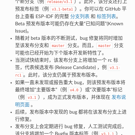
个新分支（例
）。此外，该分支还打上
release/v3.1
预发布标签（例
）。你可以在 GitHub 平
v3.1-beta1
台上查看 ESP-IDF 的完整
分支列表
和
标签列表
。
Beta 预发布版本可能仍存在大量“已知问题”(Known
Issue)。
随着对 beta 版本的不断测试，bug 修复将同时增加
至该发布分支和
分支。而且，
分支
master
master
可能也已经开始为下个版本开发新特性了。
当测试快结束时，该发布分支上将增加一个 rc 标
签，代表候选发布 (Release Candidate) ，例
v3.1-
。此时，该分支仍属于预发布版本。
rc1
如果一直未发现或报告重大 bug，则该预发布版本将
最终增加“主要版本”（例
）或“次要版本”标记
v4.0
（例
），成为正式发布版本，并体现在
发布说
v3.1
明页面
。
后续，发布版本中发现的 bug 都将在该发布分支上进
行修复。
发布分支上会定期进行 bug 修复，人工测试完成后，
该分支将增加一个 Bugfix 版本标签（例
），
v3.1.1