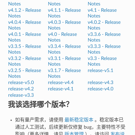
Notes
Notes
Notes
v4.1.2 -
Release
v4.1.1 -
Release
v4.1 -
Release
Notes
Notes
Notes
v4.0.4 -
Release
v4.0.3 -
Release
v4.0.2 -
Release
Notes
Notes
Notes
v4.0.1 -
Release
v4.0 -
Release
v3.3.6 -
Release
Notes
Notes
Notes
v3.3.5 -
Release
v3.3.4 -
Release
v3.3.3 -
Release
Notes
Notes
Notes
v3.3.2 -
Release
v3.3.1 -
Release
v3.3 -
Release
Notes
Notes
Notes
v3.2.5 -
Release
v3.1.7 -
Release
release-v5.1
Notes
Notes
release-v5.0
release-v4.4
release-v4.3
release-v4.2
release-v4.1
release-v4.0
release-v3.3
我该选择哪个版本？
如有量产需求，请使用
最新稳定版本
。稳定版本已
通过人工测试，后续更新仅修复 bug，主要特性不受
影响（更多详情，请见
版本管理
）。请访问
发布说