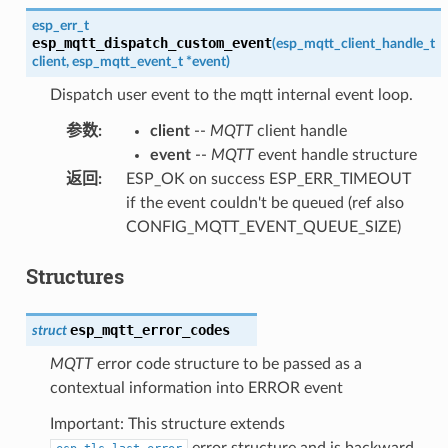
esp_err_t
esp_mqtt_dispatch_custom_event
(
esp_mqtt_client_handle_t
client
,
esp_mqtt_event_t
*
event
)
Dispatch user event to the mqtt internal event loop.
参数
:
client
--
MQTT
client handle
event
--
MQTT
event handle structure
返回
:
ESP_OK on success ESP_ERR_TIMEOUT
if the event couldn't be queued (ref also
CONFIG_MQTT_EVENT_QUEUE_SIZE)
Structures
esp_mqtt_error_codes
struct
MQTT
error code structure to be passed as a
contextual information into ERROR event
Important: This structure extends
error structure and is backward