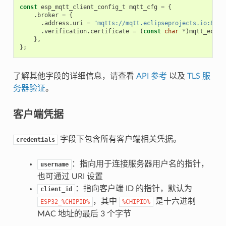
const
esp_mqtt_client_config_t
mqtt_cfg
=
{
.
broker
=
{
.
address
.
uri
=
"mqtts://mqtt.eclipseprojects.io:8883
.
verification
.
certificate
=
(
const
char
*
)
mqtt_eclip
},
};
了解其他字段的详细信息，请查看
API 参考
以及
TLS 服
务器验证
。
客户端凭据
字段下包含所有客户端相关凭据。
credentials
：指向用于连接服务器用户名的指针，
username
也可通过 URI 设置
：指向客户端 ID 的指针，默认为
client_id
，其中
是十六进制
ESP32_%CHIPID%
%CHIPID%
MAC 地址的最后 3 个字节