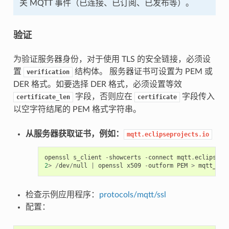
关 MQTT 事件（已连接、已订阅、已发布等）。
验证
为验证服务器身份，对于使用 TLS 的安全链接，必须设
置
结构体。 服务器证书可设置为 PEM 或
verification
DER 格式。如要选择 DER 格式，必须设置等效
字段，否则应在
字段传入
certificate_len
certificate
以空字符结尾的 PEM 格式字符串。
从服务器获取证书，例如：
mqtt.eclipseprojects.io
openssl
s_client
-
showcerts
-
connect
mqtt
.
eclipsepr
2
>
/
dev
/
null
|
openssl
x509
-
outform
PEM
>
mqtt_ecl
检查示例应用程序：
protocols/mqtt/ssl
配置：