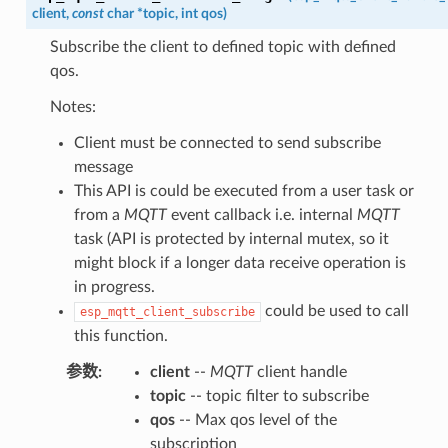
client
,
const
char
*
topic
,
int
qos
)
Subscribe the client to defined topic with defined
qos.
Notes:
Client must be connected to send subscribe
message
This API is could be executed from a user task or
from a
MQTT
event callback i.e. internal
MQTT
task (API is protected by internal mutex, so it
might block if a longer data receive operation is
in progress.
could be used to call
esp_mqtt_client_subscribe
this function.
参数
:
client
--
MQTT
client handle
topic
-- topic filter to subscribe
qos
-- Max qos level of the
subscription