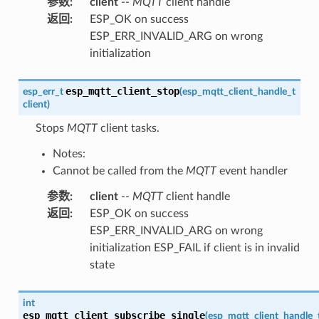
参数
:
client
--
MQTT
client handle
返回
:
ESP_OK on success
ESP_ERR_INVALID_ARG on wrong
initialization
esp_mqtt_client_stop
esp_err_t
(
esp_mqtt_client_handle_t
client
)
Stops
MQTT
client tasks.
Notes:
Cannot be called from the
MQTT
event handler
参数
:
client
--
MQTT
client handle
返回
:
ESP_OK on success
ESP_ERR_INVALID_ARG on wrong
initialization ESP_FAIL if client is in invalid
state
int
esp_mqtt_client_subscribe_single
(
esp_mqtt_client_handle_