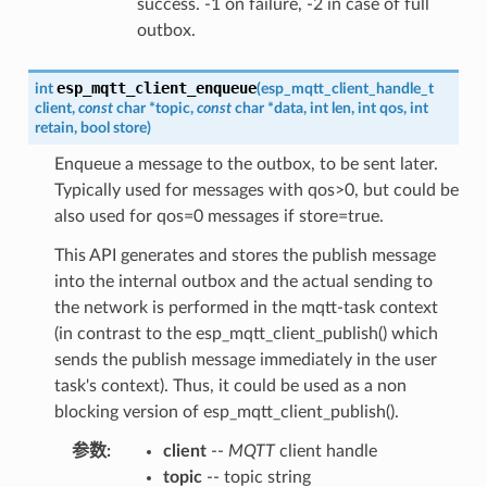
success. -1 on failure, -2 in case of full
outbox.
esp_mqtt_client_enqueue
int
(
esp_mqtt_client_handle_t
client
,
const
char
*
topic
,
const
char
*
data
,
int
len
,
int
qos
,
int
retain
,
bool
store
)
Enqueue a message to the outbox, to be sent later.
Typically used for messages with qos>0, but could be
also used for qos=0 messages if store=true.
This API generates and stores the publish message
into the internal outbox and the actual sending to
the network is performed in the mqtt-task context
(in contrast to the esp_mqtt_client_publish() which
sends the publish message immediately in the user
task's context). Thus, it could be used as a non
blocking version of esp_mqtt_client_publish().
参数
:
client
--
MQTT
client handle
topic
-- topic string