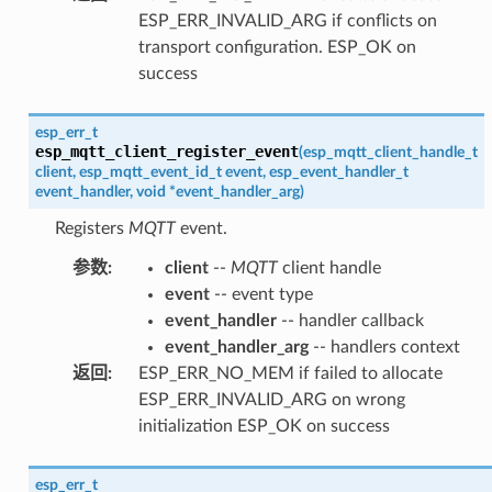
ESP_ERR_INVALID_ARG if conflicts on
transport configuration. ESP_OK on
success
esp_err_t
esp_mqtt_client_register_event
(
esp_mqtt_client_handle_t
client
,
esp_mqtt_event_id_t
event
,
esp_event_handler_t
event_handler
,
void
*
event_handler_arg
)
Registers
MQTT
event.
参数
:
client
--
MQTT
client handle
event
-- event type
event_handler
-- handler callback
event_handler_arg
-- handlers context
返回
:
ESP_ERR_NO_MEM if failed to allocate
ESP_ERR_INVALID_ARG on wrong
initialization ESP_OK on success
esp_err_t