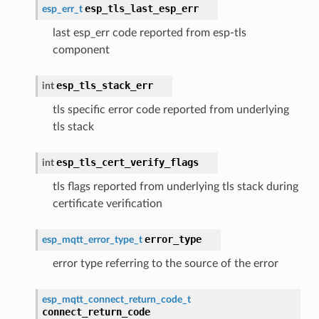
esp_tls_last_esp_err
esp_err_t
last esp_err code reported from esp-tls
component
esp_tls_stack_err
int
tls specific error code reported from underlying
tls stack
esp_tls_cert_verify_flags
int
tls flags reported from underlying tls stack during
certificate verification
error_type
esp_mqtt_error_type_t
error type referring to the source of the error
esp_mqtt_connect_return_code_t
connect_return_code