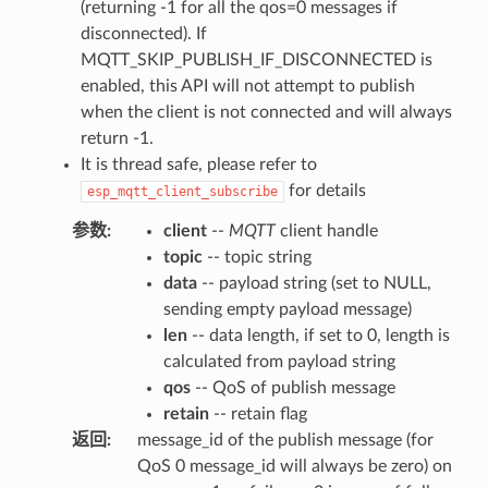
(returning -1 for all the qos=0 messages if
disconnected). If
MQTT_SKIP_PUBLISH_IF_DISCONNECTED is
enabled, this API will not attempt to publish
when the client is not connected and will always
return -1.
It is thread safe, please refer to
for details
esp_mqtt_client_subscribe
参数
:
client
--
MQTT
client handle
topic
-- topic string
data
-- payload string (set to NULL,
sending empty payload message)
len
-- data length, if set to 0, length is
calculated from payload string
qos
-- QoS of publish message
retain
-- retain flag
返回
:
message_id of the publish message (for
QoS 0 message_id will always be zero) on