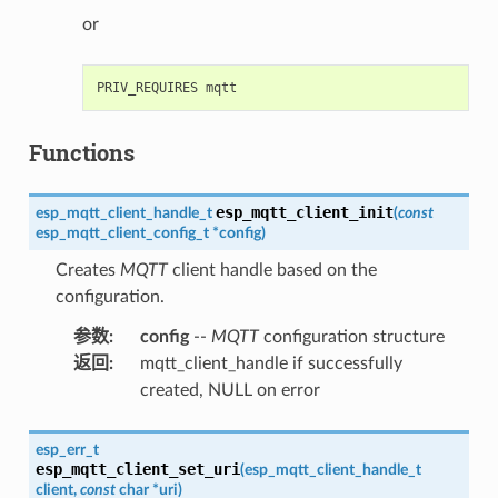
or
Functions
esp_mqtt_client_init
esp_mqtt_client_handle_t
(
const
esp_mqtt_client_config_t
*
config
)
Creates
MQTT
client handle based on the
configuration.
参数
:
config
--
MQTT
configuration structure
返回
:
mqtt_client_handle if successfully
created, NULL on error
esp_err_t
esp_mqtt_client_set_uri
(
esp_mqtt_client_handle_t
client
,
const
char
*
uri
)