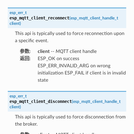
esp_err_t
esp_mqtt_client_reconnect
(
esp_mqtt_client_handle_t
client
)
This api is typically used to force reconnection upon
a specific event.
参数
:
client
--
MQTT
client handle
返回
:
ESP_OK on success
ESP_ERR_INVALID_ARG on wrong
initialization ESP_FAIL if client is in invalid
state
esp_err_t
esp_mqtt_client_disconnect
(
esp_mqtt_client_handle_t
client
)
This api is typically used to force disconnection from
the broker.