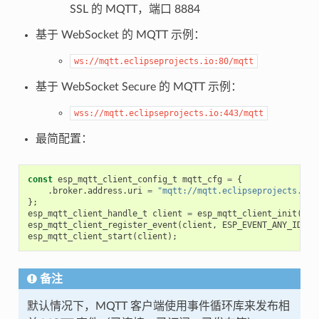
SSL 的 MQTT，端口 8884
基于 WebSocket 的 MQTT 示例：
ws://mqtt.eclipseprojects.io:80/mqtt
基于 WebSocket Secure 的 MQTT 示例：
wss://mqtt.eclipseprojects.io:443/mqtt
最简配置：
const
esp_mqtt_client_config_t
mqtt_cfg
=
{
.
broker
.
address
.
uri
=
"mqtt://mqtt.eclipseprojects.io"
};
esp_mqtt_client_handle_t
client
=
esp_mqtt_client_init
(
&
mq
esp_mqtt_client_register_event
(
client
,
ESP_EVENT_ANY_ID
,
m
esp_mqtt_client_start
(
client
);
备注
默认情况下，MQTT 客户端使用事件循环库来发布相