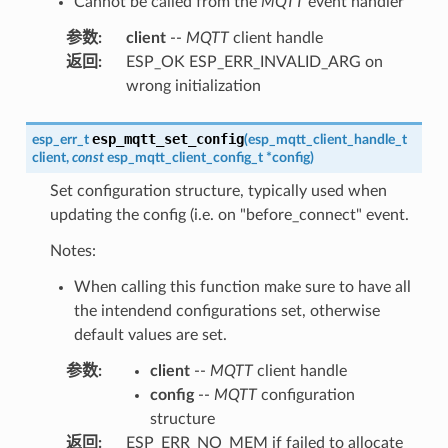
Cannot be called from the
MQTT
event handler
参数
:
client
--
MQTT
client handle
返回
:
ESP_OK ESP_ERR_INVALID_ARG on
wrong initialization
esp_mqtt_set_config
esp_err_t
(
esp_mqtt_client_handle_t
client
,
const
esp_mqtt_client_config_t
*
config
)
Set configuration structure, typically used when
updating the config (i.e. on "before_connect" event.
Notes:
When calling this function make sure to have all
the intendend configurations set, otherwise
default values are set.
参数
:
client
--
MQTT
client handle
config
--
MQTT
configuration
structure
返回
:
ESP_ERR_NO_MEM if failed to allocate