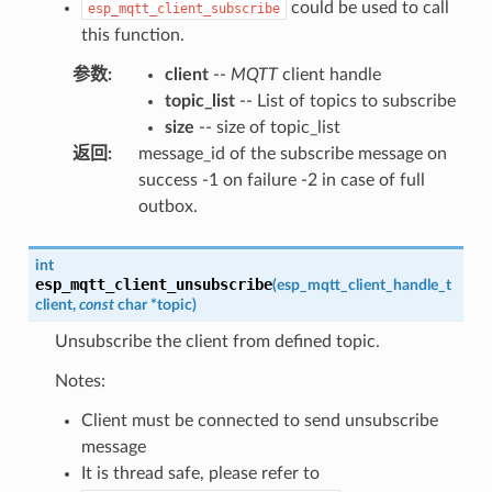
could be used to call
esp_mqtt_client_subscribe
this function.
参数
:
client
--
MQTT
client handle
topic_list
-- List of topics to subscribe
size
-- size of topic_list
返回
:
message_id of the subscribe message on
success -1 on failure -2 in case of full
outbox.
int
esp_mqtt_client_unsubscribe
(
esp_mqtt_client_handle_t
client
,
const
char
*
topic
)
Unsubscribe the client from defined topic.
Notes:
Client must be connected to send unsubscribe
message
It is thread safe, please refer to