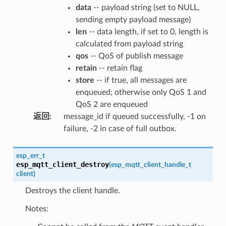
data
-- payload string (set to NULL,
sending empty payload message)
len
-- data length, if set to 0, length is
calculated from payload string
qos
-- QoS of publish message
retain
-- retain flag
store
-- if true, all messages are
enqueued; otherwise only QoS 1 and
QoS 2 are enqueued
返回
:
message_id if queued successfully, -1 on
failure, -2 in case of full outbox.
esp_err_t
esp_mqtt_client_destroy
(
esp_mqtt_client_handle_t
client
)
Destroys the client handle.
Notes: