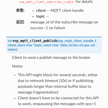
for details
esp_mqtt_client_subscribe_single
参数
:
client
--
MQTT
client handle
topic
--
返回
:
message_id of the subscribe message on
success -1 on failure
esp_mqtt_client_publish
int
(
esp_mqtt_client_handle_t
client
,
const
char
*
topic
,
const
char
*
data
,
int
len
,
int
qos
,
int
retain
)
Client to send a publish message to the broker.
Notes:
This API might block for several seconds, either
due to network timeout (10s) or if publishing
payloads longer than internal buffer (due to
message fragmentation)
Client doesn't have to be connected for this API
to work, enqueueing the messages with qos>1