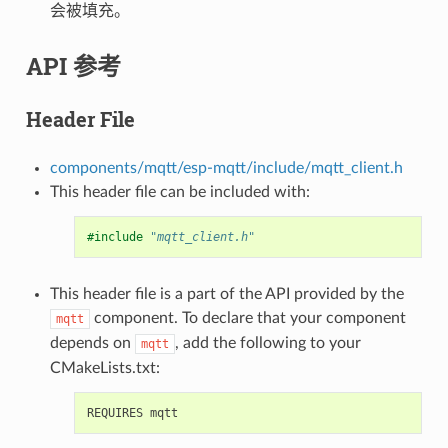
会被填充。
API 参考
Header File
components/mqtt/esp-mqtt/include/mqtt_client.h
This header file can be included with:
#include
"mqtt_client.h"
This header file is a part of the API provided by the
component. To declare that your component
mqtt
depends on
, add the following to your
mqtt
CMakeLists.txt: