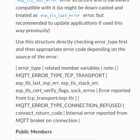
esp_tls_last_error
compatible with it (so might be down-casted and
treated as
error, but
esp_tls_last_error
recommended to update applications if used this
way previously)
Use this structure directly checking error_type first
and then appropriate error code depending on the
source of the error:
| error_type | related member variables | note | |
MQTT_ERROR_TYPE_TCP_TRANSPORT |
esp_tls_last_esp_err, esp_tls_stack_err,
esp_tls_cert_verify_flags, sock_errno | Error reported
from tcp_transport/esp-tls | |
MQTT_ERROR_TYPE_CONNECTION_REFUSED |
connect_return_code | Internal error reported from
MQTT
broker on connection |
Public Members