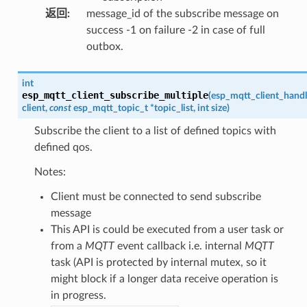
返回
:
message_id of the subscribe message on
success -1 on failure -2 in case of full
outbox.
int
esp_mqtt_client_subscribe_multiple
(
esp_mqtt_client_handl
client
,
const
esp_mqtt_topic_t
*
topic_list
,
int
size
)
Subscribe the client to a list of defined topics with
defined qos.
Notes:
Client must be connected to send subscribe
message
This API is could be executed from a user task or
from a
MQTT
event callback i.e. internal
MQTT
task (API is protected by internal mutex, so it
might block if a longer data receive operation is
in progress.