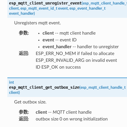
esp_mqtt_client_unregister_event
(
esp_mqtt_client_handle_
client
,
esp_mqtt_event_id_t
event
,
esp_event_handler_t
event_handler
)
Unregisters mqtt event.
参数
:
client
-- mqtt client handle
event
-- event ID
event_handler
-- handler to unregister
返回
:
ESP_ERR_NO_MEM if failed to allocate
ESP_ERR_INVALID_ARG on invalid event
ID ESP_OK on success
int
esp_mqtt_client_get_outbox_size
(
esp_mqtt_client_handle_t
client
)
Get outbox size.
参数
:
client
--
MQTT
client handle
返回
:
outbox size 0 on wrong initialization