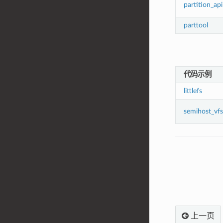
partition_api
parttool
代码示例
littlefs
semihost_vfs
上一页