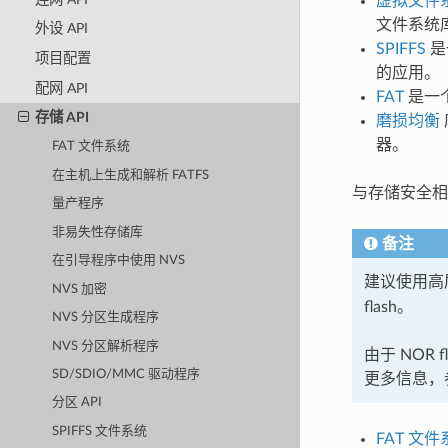
虚拟文件系统
文件系统库
外设 API
SPIFFS
是
项目配置
的应用。
配网 API
FAT
是一个
存储 API
磨损均衡
器。
FAT 文件系统
在主机上生成和解析 FATFS
与存储安全
量产程序
非易失性存储库
备注
在引导程序中使用 NVS
建议使用高层
NVS 加密
flash。
NVS 分区生成程序
NVS 分区解析程序
由于 NOR
SD/SDIO/MMC 驱动程序
更多信息，
分区 API
SPIFFS 文件系统
FAT 文件