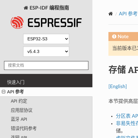
ESP-IDF 编程指南
API 参考
Note
当前版本已发布
存储 AP
快速入门
[English]
API 参考
本节提供高层次的
API 约定
应用层协议
分区表 AP
蓝牙 API
非易失性存储
错误代码参考
储。
连网 API