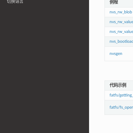
切换语言
例程
nvs_rw_blob
nvs_rw_valu
nvs_rw_valu
nvs_bootloa
nvsgen
代码示例
fatfs/getting
fatfs/fs_ope