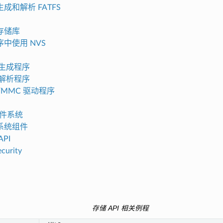
成和解析 FATFS
存储库
中使用 NVS
区生成程序
区解析程序
O/MMC 驱动程序
 文件系统
系统组件
PI
ecurity
存储 API 相关例程