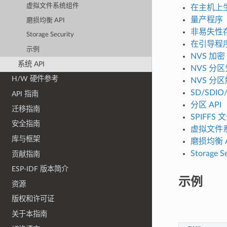
虚拟文件系统组件
在主机上生
量产程序
磨损均衡 API
非易失性
Storage Security
在引导程序
示例
NVS 加密
系统 API
NVS 分
H/W 硬件参考
NVS 分
SD/SDI
API 指南
分区 API
迁移指南
SPIFFS
安全指南
虚拟文件
库与框架
磨损均衡 A
Storage S
贡献指南
ESP-IDF 版本简介
示例
资源
版权和许可证
关于本指南