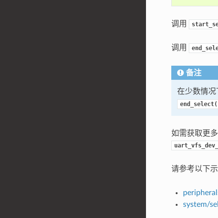
调用
start_s
调用
end_sel
备注
在少数情况
end_select(
如需获取更
uart_vfs_dev
请参考以下示
peripheral
system/se