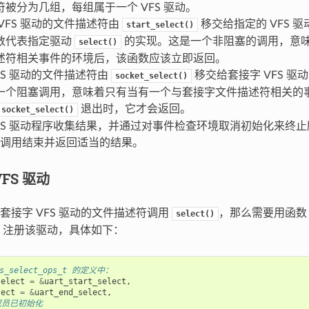
被分为几组，每组属于一个 VFS 驱动。
VFS 驱动的文件描述符由
移交给指定的 VFS 
start_select()
数代表指定驱动
的实现。这是一个非阻塞的调用，意
select()
述符相关事件的环境后，该函数应该立即返回。
FS 驱动的文件描述符由
移交给套接字 VFS 
socket_select()
一个阻塞调用，意味着只有当有一个与套接字文件描述符相关的
退出时，它才会返回。
socket_select()
VFS 驱动程序收集结果，并通过对事件检查环境取消初始化来终
调用结束并返回适当的结果。
FS 驱动
套接字 VFS 驱动的文件描述符调用
，那么需要用函
select()
注册该驱动，具体如下：
fs_select_ops_t 的定义中：
select
=
&
uart_start_select
,
lect
=
&
uart_end_select
,
他成员已初始化