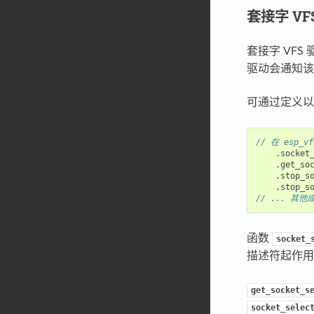
套接字 VF
套接字 VFS
驱动会通知该
可通过定义以
// 在 esp_v
.
socket
.
get_so
.
stop_s
.
stop_s
// ... 其
函数
socket_
描述符起作用
get_socket_s
socket_selec