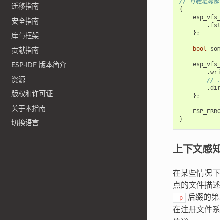
// 可能是局
迁移指南
{
esp_vfs
安全指南
.
fs
};
库与框架
bool
so
贡献指南
esp_vfs
ESP-IDF 版本简介
.
wr
资源
// 
.
di
版权和许可证
};
关于本指南
ESP_ERR
}
切换语言
上下文感
在某些情况下
点的文件描述
后缀的第
_p
在注册文件