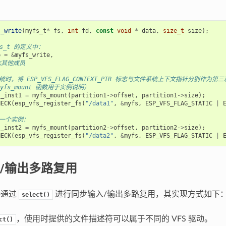
s_write
(
myfs_t
*
fs
,
int
fd
,
const
void
*
data
,
size_t
size
);
vfs_t 的定义中：
p
=
&
myfs_write
,
始化其他成员
统时，将 ESP_VFS_FLAG_CONTEXT_PTR 标志与文件系统上下文指针分别作为
myfs_mount 函数用于实例说明）
s_inst1
=
myfs_mount
(
partition1
->
offset
,
partition1
->
size
);
HECK
(
esp_vfs_register_fs
(
"/data1"
,
&
myfs
,
ESP_VFS_FLAG_STATIC
|
另一个实例：
s_inst2
=
myfs_mount
(
partition2
->
offset
,
partition2
->
size
);
HECK
(
esp_vfs_register_fs
(
"/data2"
,
&
myfs
,
ESP_VFS_FLAG_STATIC
|
/输出多路复用
持通过
进行同步输入/输出多路复用，其实现方式如下
select()
，使用时提供的文件描述符可以属于不同的 VFS 驱动。
ct()