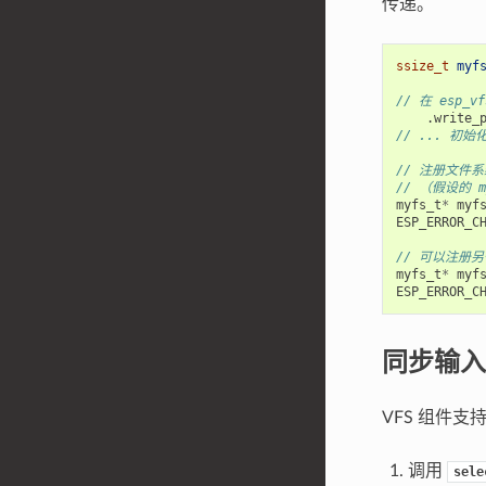
传递。
ssize_t
myf
// 在 esp_
.
write_
// ... 初
// 注册文件系
// （假设的 
myfs_t
*
myf
ESP_ERROR_C
// 可以注册
myfs_t
*
myf
ESP_ERROR_C
同步输入
VFS 组件支
调用
sele