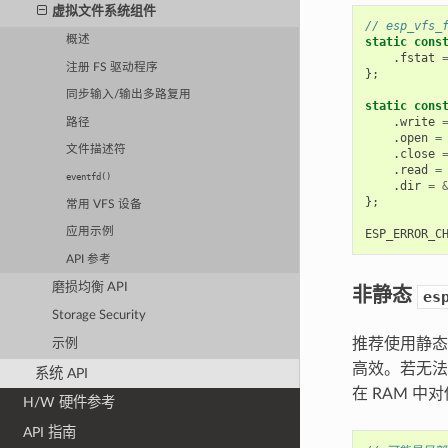
虚拟文件系统组件
// esp_vf
概述
static
cons
.
fstat
注册 FS 驱动程序
};
同步输入/输出多路复用
static
cons
.
write
路径
.
open
=
文件描述符
.
close
.
read
=
eventfd()
.
dir
=
};
常用 VFS 设备
应用示例
ESP_ERROR_C
API 参考
磨损均衡 API
非静态
es
Storage Security
推荐使用静
示例
高效。若无
系统 API
在 RAM 
H/W 硬件参考
API 指南