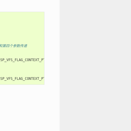
第三和第四个参数传递
ESP_VFS_FLAG_CONTEXT_PTR
,
myfs_inst1
));
ESP_VFS_FLAG_CONTEXT_PTR
,
myfs_inst2
));
：