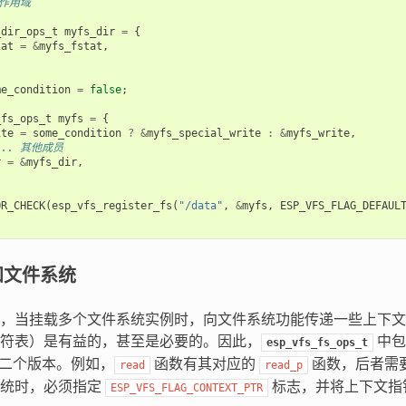
部作用域
_dir_ops_t
myfs_dir
=
{
tat
=
&
myfs_fstat
,
me_condition
=
false
;
_fs_ops_t
myfs
=
{
ite
=
some_condition
?
&
myfs_special_write
:
&
myfs_write
,
... 其他成员
r
=
&
myfs_dir
,
OR_CHECK
(
esp_vfs_register_fs
(
"/data"
,
&
myfs
,
ESP_VFS_FLAG_DEFAUL
知文件系统
，当挂载多个文件系统实例时，向文件系统功能传递一些上下文
符表）是有益的，甚至是必要的。因此，
中包
esp_vfs_fs_ops_t
二个版本。例如，
函数有其对应的
函数，后者需
read
read_p
系统时，必须指定
标志，并将上下文指
ESP_VFS_FLAG_CONTEXT_PTR