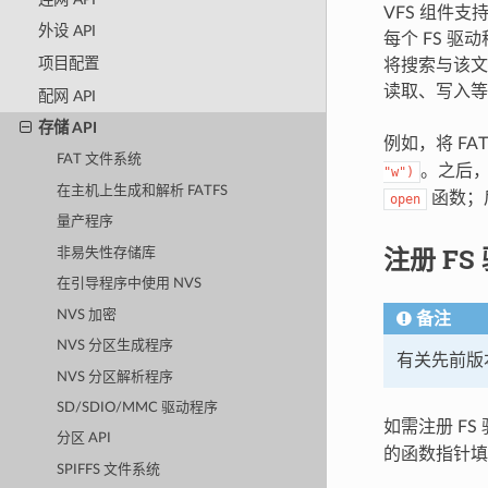
VFS 组件支持
外设 API
每个 FS 
项目配置
将搜索与该文
读取、写入等
配网 API
存储 API
例如，将 F
FAT 文件系统
。之后，V
"w")
在主机上生成和解析 FATFS
函数；
open
量产程序
注册 FS
非易失性存储库
在引导程序中使用 NVS
NVS 加密
备注
NVS 分区生成程序
有关先前版本
NVS 分区解析程序
SD/SDIO/MMC 驱动程序
如需注册 F
分区 API
的函数指针填
SPIFFS 文件系统