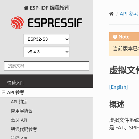
ESP-IDF 编程指南
API 参考
Note
当前版本已发布
虚拟文
快速入门
[English]
API 参考
概述
API 约定
应用层协议
虚拟文件系统
蓝牙 API
是 FAT、
错误代码参考
连网 API