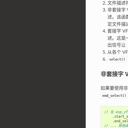
文件描述符
非套接字 
述。该函
定文件描
套接字 V
述。这是
出信号让
从各个 
select()
非套接字 V
如果要使用非
end_select()
// 在 esp_v
.
start_
.
end_se
// ... 其