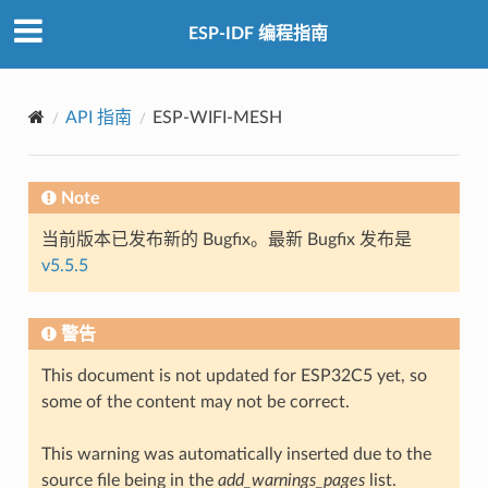
ESP-IDF 编程指南
API 指南
ESP-WIFI-MESH
Note
当前版本已发布新的 Bugfix。最新 Bugfix 发布是
v5.5.5
警告
This document is not updated for ESP32C5 yet, so
some of the content may not be correct.
This warning was automatically inserted due to the
source file being in the
add_warnings_pages
list.