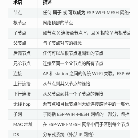
术语
描述
节点
任何
属于
或
可以成为
ESP-WIFI-MESH 网络
根节点
网络顶部的节点
子节点
如节点 X 连接至节点 Y，且 X 相较 Y 与根节
父节点
与子节点对应的概念
后裔节点
任何可以从根节点追溯到的节点
兄弟节点
连接至同一个父节点的所有节点
连接
AP 和 station 之间的传统 Wi-Fi 关联。ES
上行连接
从节点到其父节点的连接
下行连接
从父节点到其一个子节点的连接
无线 hop
源节点和目标节点间无线连接路径中的一部分。
单
子网
子网指 ESP-WIFI-MESH 网络的一部分，包括
MAC 地址
在 ESP-WIFI-MESH 网络中用于区别每个节点
DS
分布式系统（外部 IP 网络）