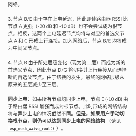
网络。
3.
节点 B/E 由于存在上电延迟，因此即使路由器 RSSI 比
节点 A 更强（-20 dB 和 -10 dB）也不会尝试成为根节
点。相反，这两个上电延迟节点均将与对应的首选父节
点 A 和 C 形成上行连接。加入网络后，节点 B/E 均将成
为中间父节点。
4.
节点 B 由于所处层级变化（现为第二层）而成为新的
首选父节点，因此节点 D/G 将切换其上行连接从而选择
新的首选父节点。由于切换的发生，最终的网络层级从
原来的五层减少至三层。
同步上电
：如果所有节点均同步上电，节点 E (-10 dB) 由
于路由器 RSSI 最强而成为根节点。此时形成的网络结构
将与异步上电的情况截然不同。
但是，如果用户手动切
换根节点，则仍可以达到同步上电的网络结构
（请见
）。
esp_mesh_waive_root()