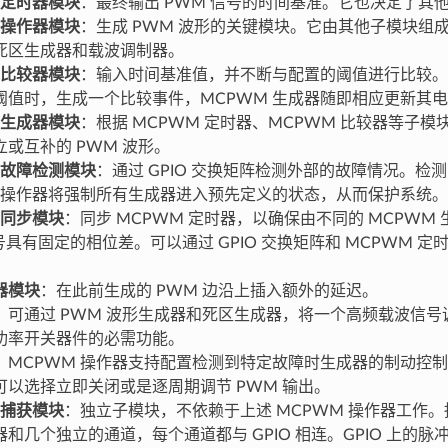
 定时器模块
：最终输出 PWM 信号的时间基准。它也决定了其
 操作器模块
：生成 PWM 波形的关键模块。它由其他子模块组
死区生成器和载波调制器。
 比较器模块
：输入时间基准值，并不断与配置的阈值进行比较。
阈值时，生成一个比较事件，MCPWM 生成器随即相应更新其
 生成器模块
：根据 MCPWM 定时器、MCPWM 比较器等子
或互补的 PWM 波形。
 故障检测模块
：通过 GPIO 交换矩阵检测外部的故障情况。检
M 操作器将强制所有生成器进入预先定义的状态，从而保护系统。
 同步模块
：同步 MCPWM 定时器，以确保由不同的 MCPWM
号具有固定的相位差。可以通过 GPIO 交换矩阵和 MCPWM 
器模块
：在此前生成的 PWM 边沿上插入额外的延迟。
：可通过 PWM 波形生成器和死区生成器，将一个高频载波信号调
功率开关器件的必需功能。
：MCPWM 操作器支持配置检测到特定故障时生成器的制动控
可以选择立即关闭或是逐周期调节 PWM 输出。
 捕获模块
：独立子模块，不依赖于上述 MCPWM 操作器工作
和几个独立的通道，每个通道都与 GPIO 相连。GPIO 上的