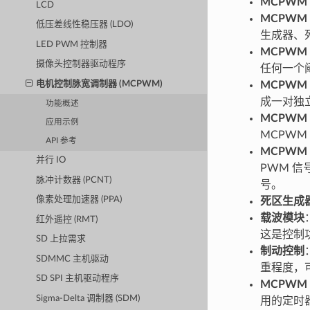
MCPWM
LCD
MCPWM
低压差线性稳压器 (LDO)
生成器、
LED PWM 控制器
MCPWM
摄像头控制器驱动程序
任何一个
电机控制脉宽调制器 (MCPWM)
MCPWM
成一对独立
功能概述
MCPWM
应用示例
MCPW
API 参考
MCPWM
并行 IO
PWM 信
脉冲计数器 (PCNT)
号。
像素处理加速器 (PPA)
死区生成
载波模块
红外遥控 (RMT)
这是控制
SD 上拉需求
制动控制
SDMMC 主机驱动
重程度，
SD SPI 主机驱动程序
MCPWM
Sigma-Delta 调制器 (SDM)
用的定时器