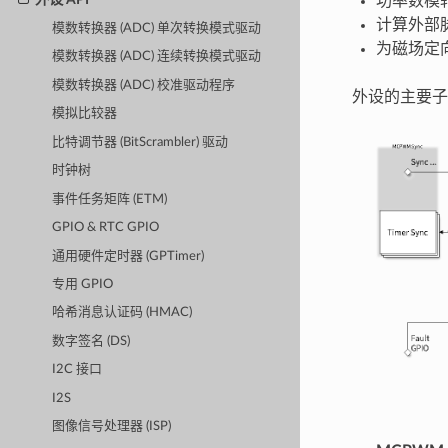
功率数模转
计算外部
模数转换器 (ADC) 单次转换模式驱动
为磁场定向
模数转换器 (ADC) 连续转换模式驱动
模数转换器 (ADC) 校准驱动程序
外设的主要子
模拟比较器
比特调节器 (BitScrambler) 驱动
时钟树
事件任务矩阵 (ETM)
GPIO & RTC GPIO
通用硬件定时器 (GPTimer)
专用 GPIO
哈希消息认证码 (HMAC)
数字签名 (DS)
I2C 接口
I2S
图像信号处理器 (ISP)