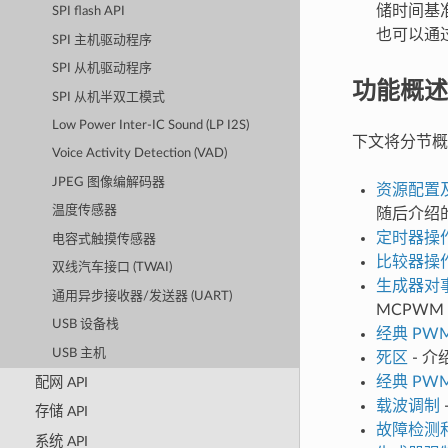
储时间基
SPI flash API
也可以通过
SPI 主机驱动程序
SPI 从机驱动程序
功能概述
SPI 从机半双工模式
Low Power Inter-IC Sound (LP I2S)
下文将分节概
Voice Activity Detection (VAD)
JPEG 图像编解码器
资源配置
温度传感器
随后介绍
定时器操
电容式触摸传感器
比较器操
双线汽车接口 (TWAI)
生成器对
通用异步接收器/发送器 (UART)
MCPW
USB 设备栈
经典 PW
USB 主机
死区
- 
经典 PW
配网 API
载波调制
存储 API
故障检测
系统 API