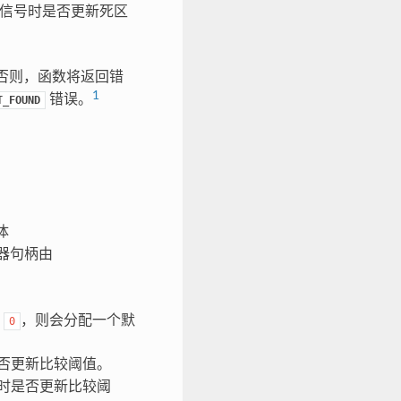
信号时是否更新死区
否则，函数将返回错
1
错误。
T_FOUND
体
器句柄由
为
，则会分配一个默
0
否更新比较阈值。
时是否更新比较阈