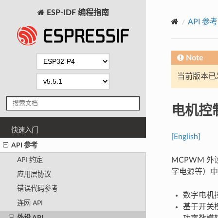
ESP-IDF 编程指南
API 参考
Note
当前版本已发布
电机控制
快速入门
[English]
API 参考
MCPWM 
API 约定
字电源等）中
应用层协议
错误代码参考
数字电机
连网 API
基于开关
外设 API