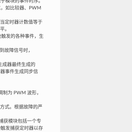
他子模块的事件时序。
成，如比较器、PWM
当定时器计数值等于
电平。
模块触发的各种事件，生
测到故障信号时，
 生成器最终生成的
定时器事件生成同步信
制为 PWM 波形，
制方式。根据故障的严
。捕获模块包括一个专
脉冲触发捕获定时器以存