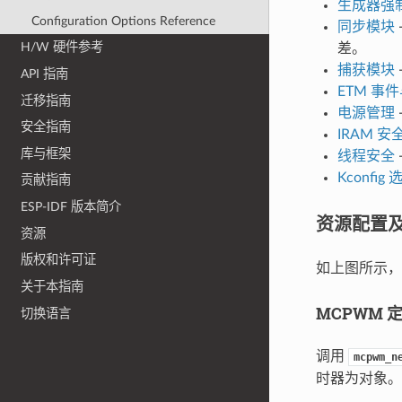
生成器强
Configuration Options Reference
同步模块
H/W 硬件参考
差。
捕获模块
API 指南
ETM 事
迁移指南
电源管理
安全指南
IRAM 安
库与框架
线程安全
Kconfig 
贡献指南
ESP-IDF 版本简介
资源配置
资源
版权和许可证
如上图所示，
关于本指南
MCPWM 
切换语言
调用
mcpwm_n
时器为对象。