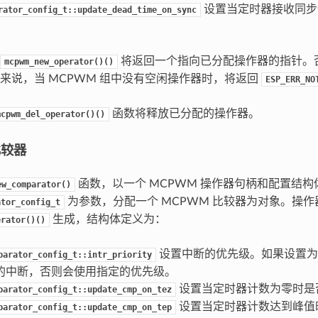
设置当定时器接收同步
rator_config_t::update_dead_time_on_sync
将返回一个指向已分配操作器的指针。
mcpwm_new_operator()()
来说，当 MCPWM 组中没有空闲操作器时，将返回
ESP_ERR_NO
函数将释放已分配的操作器。
mcpwm_del_operator()()
比较器
函数，以一个 MCPWM 操作器句柄和配置结构
ew_comparator()
为参数，分配一个 MCPWM 比较器为对象。操作
ator_config_t
生成，结构体定义为：
erator()()
设置中断的优先级。如果设置
parator_config_t::intr_priority
的中断，否则会使用指定的优先级。
设置当定时器计数为零时是
parator_config_t::update_cmp_on_tez
设置当定时器计数达到峰值
parator_config_t::update_cmp_on_tep