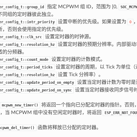
指定 MCPWM 组 ID，范围为 [0,
er_config_t::group_id
SOC_MCP
不同组的定时器彼此独立。
设置中断的优先级。如果设置为
er_config_t::intr_priority
0
断，否则会使用指定的优先级。
设置定时器的时钟源。
er_config_t::clk_src
设置定时器的预期分辨率。内部驱动
er_config_t::resolution_hz
适的分频器。
设置定时器的计数模式。
er_config_t::count_mode
设置定时器的周期，以 Tick 为单位（
er_config_t::period_ticks
设置 Tick 分辨率）。
er_config_t::resolution_hz
设置当定时器计数为零时是
er_config_t::update_period_on_empty
设置当定时器接收同步信号
er_config_t::update_period_on_sync
将返回一个指向已分配定时器的指针。否则
mcpwm_new_timer()
，当 MCPWM 组中没有空闲定时器时，将返回
ESP_ERR_NOT_FOU
函数将释放已分配的定时器。
mcpwm_del_timer()