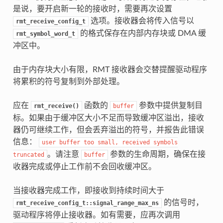
是说，要开启新一轮的接收时，需要再次设置
选项。接收器会将传入信号以
rmt_receive_config_t
的格式保存在内部内存块或 DMA 缓
rmt_symbol_word_t
冲区中。
由于内存块大小有限，RMT 接收器会交替提醒驱动程序
将累积的符号复制到外部处理。
应在
函数的
参数中提供复制目
rmt_receive()
buffer
标。如果由于缓冲区大小不足而导致缓冲区溢出，接收
器仍可继续工作，但会丢弃溢出的符号，并报告此错误
信息：
user
buffer
too
small,
received
symbols
。请注意
参数的生命周期，确保在接
truncated
buffer
收器完成或停止工作前不会回收缓冲区。
当接收器完成工作，即接收到持续时间大于
的信号时，
rmt_receive_config_t::signal_range_max_ns
驱动程序将停止接收器。如有需要，应再次调用