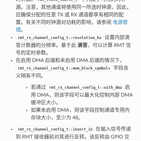
源。注意，其他通道将使用同一所选时钟源，因此，
应确保分配的任意 TX 或 RX 通道都享有相同的配
置。有关不同时钟源对功耗的影响，请参阅
电源管
理
。
设置内部滴
rmt_rx_channel_config_t::resolution_hz
答计数器的分辨率。基于此
滴答
，可以计算 RMT 信
号的定时参数。
在启用 DMA 后端和未启用 DMA 后端的情况下，
字段含
rmt_rx_channel_config_t::mem_block_symbols
义稍有不同。
若通过
启
rmt_rx_channel_config_t::with_dma
用 DMA，则该字段可以最大化控制内部 DMA
缓冲区大小。
如果未启用 DMA，则该字段控制通道专用内
存块大小，至少为 48。
在输入信号传递
rmt_rx_channel_config_t::invert_in
到 RMT 接收器前对其进行反转。该反转由 GPIO 交