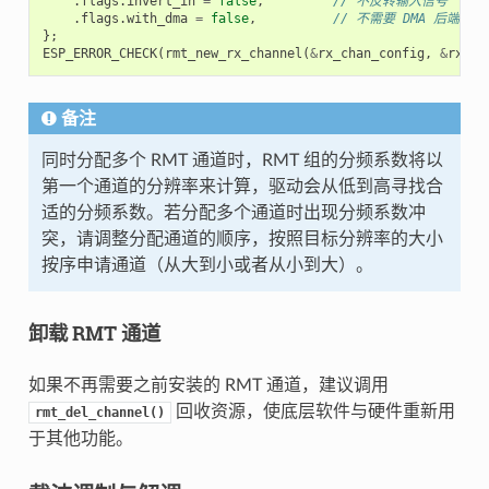
.
flags
.
invert_in
=
false
,
// 不反转输入信号
.
flags
.
with_dma
=
false
,
// 不需要 DMA 后端
};
ESP_ERROR_CHECK
(
rmt_new_rx_channel
(
&
rx_chan_config
,
&
rx_ch
备注
同时分配多个 RMT 通道时，RMT 组的分频系数将以
第一个通道的分辨率来计算，驱动会从低到高寻找合
适的分频系数。若分配多个通道时出现分频系数冲
突，请调整分配通道的顺序，按照目标分辨率的大小
按序申请通道（从大到小或者从小到大）。
卸载 RMT 通道
如果不再需要之前安装的 RMT 通道，建议调用
回收资源，使底层软件与硬件重新用
rmt_del_channel()
于其他功能。