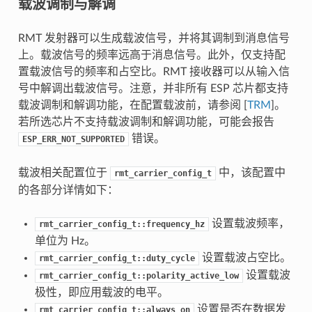
载波调制与解调
RMT 发射器可以生成载波信号，并将其调制到消息信号
上。载波信号的频率远高于消息信号。此外，仅支持配
置载波信号的频率和占空比。RMT 接收器可以从输入信
号中解调出载波信号。注意，并非所有 ESP 芯片都支持
载波调制和解调功能，在配置载波前，请参阅 [
TRM
]。
若所选芯片不支持载波调制和解调功能，可能会报告
错误。
ESP_ERR_NOT_SUPPORTED
载波相关配置位于
中，该配置中
rmt_carrier_config_t
的各部分详情如下：
设置载波频率，
rmt_carrier_config_t::frequency_hz
单位为 Hz。
设置载波占空比。
rmt_carrier_config_t::duty_cycle
设置载波
rmt_carrier_config_t::polarity_active_low
极性，即应用载波的电平。
设置是否在数据发
rmt_carrier_config_t::always_on