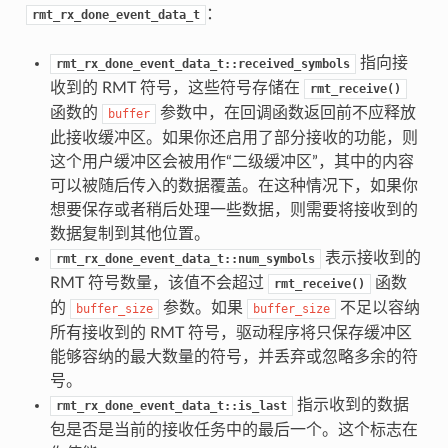
：
rmt_rx_done_event_data_t
指向接
rmt_rx_done_event_data_t::received_symbols
收到的 RMT 符号，这些符号存储在
rmt_receive()
函数的
参数中，在回调函数返回前不应释放
buffer
此接收缓冲区。如果你还启用了部分接收的功能，则
这个用户缓冲区会被用作“二级缓冲区”，其中的内容
可以被随后传入的数据覆盖。在这种情况下，如果你
想要保存或者稍后处理一些数据，则需要将接收到的
数据复制到其他位置。
表示接收到的
rmt_rx_done_event_data_t::num_symbols
RMT 符号数量，该值不会超过
函数
rmt_receive()
的
参数。如果
不足以容纳
buffer_size
buffer_size
所有接收到的 RMT 符号，驱动程序将只保存缓冲区
能够容纳的最大数量的符号，并丢弃或忽略多余的符
号。
指示收到的数据
rmt_rx_done_event_data_t::is_last
包是否是当前的接收任务中的最后一个。这个标志在