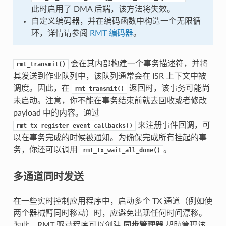
此时启用了 DMA 后端，该方法将失效。
自定义编码器，并在编码函数中构造一个无限循
环，详情请参阅
RMT 编码器
。
会在其内部构建一个事务描述符，并将
rmt_transmit()
其发送到作业队列中，该队列通常会在 ISR 上下文中被
调度。因此，在
返回时，该事务可能尚
rmt_transmit()
未启动。注意，你不能在事务结束前就去回收或者修改
payload 中的内容。通过
来注册事件回调，可
rmt_tx_register_event_callbacks()
以在事务完成的时候被通知。为确保完成所有挂起的事
务，你还可以调用
。
rmt_tx_wait_all_done()
多通道同时发送
在一些实时控制应用程序中，启动多个 TX 通道（例如使
两个器械臂同时移动）时，应避免出现任何时间漂移。
为此，RMT 驱动程序可以创建
同步管理器
帮助管理该