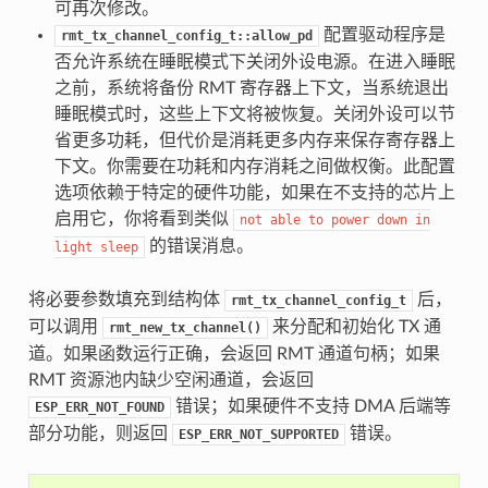
可再次修改。
配置驱动程序是
rmt_tx_channel_config_t::allow_pd
否允许系统在睡眠模式下关闭外设电源。在进入睡眠
之前，系统将备份 RMT 寄存器上下文，当系统退出
睡眠模式时，这些上下文将被恢复。关闭外设可以节
省更多功耗，但代价是消耗更多内存来保存寄存器上
下文。你需要在功耗和内存消耗之间做权衡。此配置
选项依赖于特定的硬件功能，如果在不支持的芯片上
启用它，你将看到类似
not
able
to
power
down
in
的错误消息。
light
sleep
将必要参数填充到结构体
后，
rmt_tx_channel_config_t
可以调用
来分配和初始化 TX 通
rmt_new_tx_channel()
道。如果函数运行正确，会返回 RMT 通道句柄；如果
RMT 资源池内缺少空闲通道，会返回
错误；如果硬件不支持 DMA 后端等
ESP_ERR_NOT_FOUND
部分功能，则返回
错误。
ESP_ERR_NOT_SUPPORTED