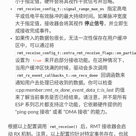
小于指定值，硬件会将其视作干扰信号并忽略。
指定高电
rmt_receive_config_t::signal_range_max_ns
平或低电平有效脉冲的最大持续时间。如果脉冲宽度
大于指定值，接收器会将其视作
停止信号
，并立即生
成接收完成事件。
如果传入的数据包很长，无法一次性保存在用户缓冲
区中，可以通过将
rmt_receive_config_t::extra_rmt_receive_flags::en_partia
设置为
来开启部分接收功能。在这种情况下，
true
当用户缓冲区快满的时候，驱动会多次调用
回调函数来
rmt_rx_event_callbacks_t::on_recv_done
通知用户去处理已经收到的数据。你可以检查
:cpp:member::
rmt_rx_done_event_data_t::is_last
的值
来了解当前事务是否已经结束。请注意，并不是所有
ESP 系列芯片都支持这个功能，它依赖硬件提供的
“ping-pong 接收” 或者 “DMA 接收” 的能力。
根据以上配置调用
后，RMT 接收器会启
rmt_receive()
动 RX 机制。注意，以上配置均针对特定事务存在，也就