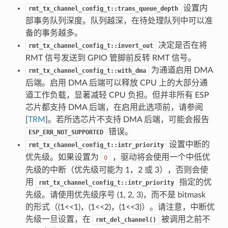
设置内
rmt_tx_channel_config_t::trans_queue_depth
部事务队列深度。队列越深，在待处理队列中可以准
备的事务越多。
决定是否在将
rmt_tx_channel_config_t::invert_out
RMT 信号发送到 GPIO 管脚前反转 RMT 信号。
为通道启用 DMA
rmt_tx_channel_config_t::with_dma
后端。启用 DMA 后端可以释放 CPU 上的大部分通
道工作负载，显著减轻 CPU 负担。但并非所有 ESP
芯片都支持 DMA 后端，在启用此选项前，请参阅
[
TRM
]。若所选芯片不支持 DMA 后端，可能会报告
错误。
ESP_ERR_NOT_SUPPORTED
设置中断的
rmt_tx_channel_config_t::intr_priority
优先级。如果设置为
，驱动将会使用一个中低优
0
先级的中断（优先级可能为 1，2 或 3），否则会使
用
指定的优
rmt_tx_channel_config_t::intr_priority
先级。请使用优先级序号 (1, 2, 3)，而不是 bitmask
的形式（(1<<1)，(1<<2)，(1<<3)）。请注意，中断优
先级一旦设置，在
被调用之前不
rmt_del_channel()