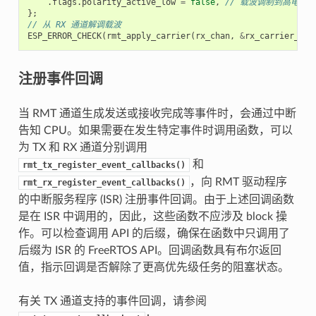
.
flags
.
polarity_active_low
=
false
,
// 载波调制到高电平
};
// 从 RX 通道解调载波
ESP_ERROR_CHECK
(
rmt_apply_carrier
(
rx_chan
,
&
rx_carrier_cfg
注册事件回调
当 RMT 通道生成发送或接收完成等事件时，会通过中断
告知 CPU。如果需要在发生特定事件时调用函数，可以
为 TX 和 RX 通道分别调用
和
rmt_tx_register_event_callbacks()
，向 RMT 驱动程序
rmt_rx_register_event_callbacks()
的中断服务程序 (ISR) 注册事件回调。由于上述回调函数
是在 ISR 中调用的，因此，这些函数不应涉及 block 操
作。可以检查调用 API 的后缀，确保在函数中只调用了
后缀为 ISR 的 FreeRTOS API。回调函数具有布尔返回
值，指示回调是否解除了更高优先级任务的阻塞状态。
有关 TX 通道支持的事件回调，请参阅