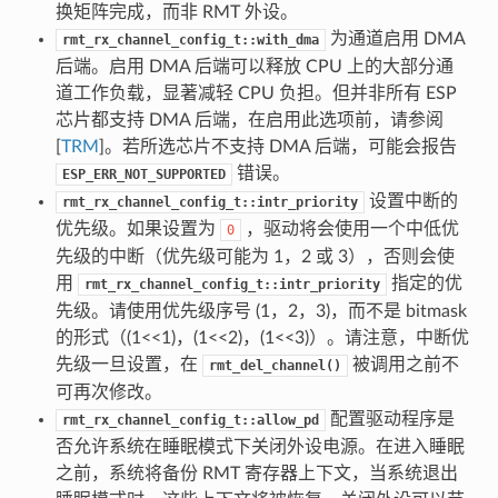
换矩阵完成，而非 RMT 外设。
为通道启用 DMA
rmt_rx_channel_config_t::with_dma
后端。启用 DMA 后端可以释放 CPU 上的大部分通
道工作负载，显著减轻 CPU 负担。但并非所有 ESP
芯片都支持 DMA 后端，在启用此选项前，请参阅
[
TRM
]。若所选芯片不支持 DMA 后端，可能会报告
错误。
ESP_ERR_NOT_SUPPORTED
设置中断的
rmt_rx_channel_config_t::intr_priority
优先级。如果设置为
，驱动将会使用一个中低优
0
先级的中断（优先级可能为 1，2 或 3），否则会使
用
指定的优
rmt_rx_channel_config_t::intr_priority
先级。请使用优先级序号 (1，2，3)，而不是 bitmask
的形式（(1<<1)，(1<<2)，(1<<3)）。请注意，中断优
先级一旦设置，在
被调用之前不
rmt_del_channel()
可再次修改。
配置驱动程序是
rmt_rx_channel_config_t::allow_pd
否允许系统在睡眠模式下关闭外设电源。在进入睡眠
之前，系统将备份 RMT 寄存器上下文，当系统退出