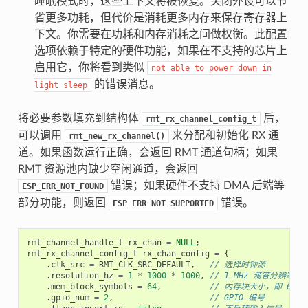
睡眠模式时，这些上下文将被恢复。关闭外设可以节
省更多功耗，但代价是消耗更多内存来保存寄存器上
下文。你需要在功耗和内存消耗之间做权衡。此配置
选项依赖于特定的硬件功能，如果在不支持的芯片上
启用它，你将看到类似
not
able
to
power
down
in
的错误消息。
light
sleep
将必要参数填充到结构体
后，
rmt_rx_channel_config_t
可以调用
来分配和初始化 RX 通
rmt_new_rx_channel()
道。如果函数运行正确，会返回 RMT 通道句柄；如果
RMT 资源池内缺少空闲通道，会返回
错误；如果硬件不支持 DMA 后端等
ESP_ERR_NOT_FOUND
部分功能，则返回
错误。
ESP_ERR_NOT_SUPPORTED
rmt_channel_handle_t
rx_chan
=
NULL
;
rmt_rx_channel_config_t
rx_chan_config
=
{
.
clk_src
=
RMT_CLK_SRC_DEFAULT
,
// 选择时钟源
.
resolution_hz
=
1
*
1000
*
1000
,
// 1 MHz 滴答分辨率，即
.
mem_block_symbols
=
64
,
// 内存块大小，即 64 * 
.
gpio_num
=
2
,
// GPIO 编号