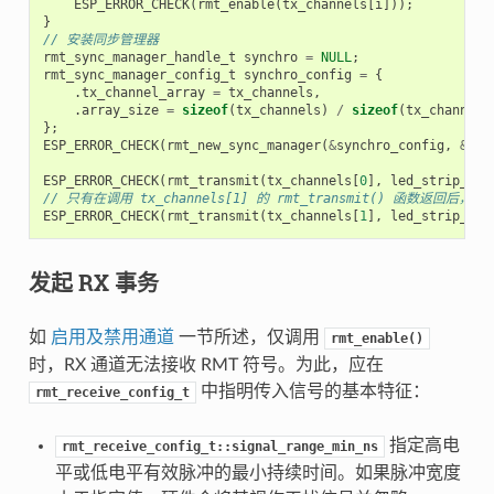
ESP_ERROR_CHECK
(
rmt_enable
(
tx_channels
[
i
]));
}
// 安装同步管理器
rmt_sync_manager_handle_t
synchro
=
NULL
;
rmt_sync_manager_config_t
synchro_config
=
{
.
tx_channel_array
=
tx_channels
,
.
array_size
=
sizeof
(
tx_channels
)
/
sizeof
(
tx_channels
};
ESP_ERROR_CHECK
(
rmt_new_sync_manager
(
&
synchro_config
,
&
syn
ESP_ERROR_CHECK
(
rmt_transmit
(
tx_channels
[
0
],
led_strip_enc
// 只有在调用 tx_channels[1] 的 rmt_transmit() 函数返回后，t
ESP_ERROR_CHECK
(
rmt_transmit
(
tx_channels
[
1
],
led_strip_enc
发起 RX 事务
如
启用及禁用通道
一节所述，仅调用
rmt_enable()
时，RX 通道无法接收 RMT 符号。为此，应在
中指明传入信号的基本特征：
rmt_receive_config_t
指定高电
rmt_receive_config_t::signal_range_min_ns
平或低电平有效脉冲的最小持续时间。如果脉冲宽度