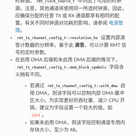
时钟源。
中列出了可用的时钟
rmt_clock_source_t
源。注意，其他通道将使用同一所选时钟源，因此，
应确保分配的任意 TX 或 RX 通道都享有相同的配
置。有关不同时钟源对功耗的影响，请参阅
电源管
理
。
设置内部滴
rmt_tx_channel_config_t::resolution_hz
答计数器的分辨率。基于此
滴答
，可以计算 RMT 信
号的定时参数。
在启用 DMA 后端和未启用 DMA 后端的情况下，
字段含
rmt_tx_channel_config_t::mem_block_symbols
义稍有不同。
若通过
启
rmt_tx_channel_config_t::with_dma
用 DMA，则该字段可以控制内部 DMA 缓冲
区大小。为实现更好的吞吐量、减少 CPU 开
销，建议为字段设置一个较大的值，如
。
1024
如果未启用 DMA，则该字段控制通道专用内
存块大小，至少为 48。