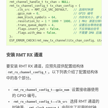
rmt_channel_handle_t
tx_chan
=
NULL
;
rmt_tx_channel_config_t
tx_chan_config
=
{
.
clk_src
=
RMT_CLK_SRC_DEFAULT
,
// 选择时钟源
.
gpio_num
=
0
,
// GPIO 编号
.
mem_block_symbols
=
64
,
// 内存块大小，即 64 * 
.
resolution_hz
=
1
*
1000
*
1000
,
// 1 MHz 滴答分辨率，即
.
trans_queue_depth
=
4
,
// 设置后台等待处理的
.
flags
.
invert_out
=
false
,
// 不反转输出信号
.
flags
.
with_dma
=
false
,
// 不需要 DMA 后端
};
ESP_ERROR_CHECK
(
rmt_new_tx_channel
(
&
tx_chan_config
,
&
tx_ch
安装 RMT RX 通道
要安装 RMT RX 通道，应预先提供配置结构体
。以下列表介绍了配置结构体
rmt_rx_channel_config_t
中的各个部分。
设置接收器使用
rmt_rx_channel_config_t::gpio_num
的 GPIO 编号。
选择 RMT 通道的
rmt_rx_channel_config_t::clk_src
时钟源。
中列出了可用的时钟
rmt_clock_source_t