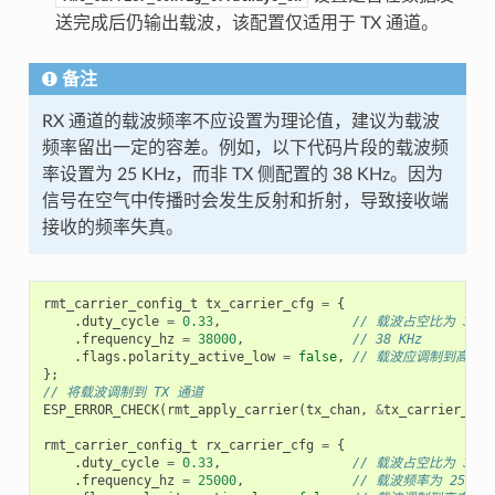
送完成后仍输出载波，该配置仅适用于 TX 通道。
备注
RX 通道的载波频率不应设置为理论值，建议为载波
频率留出一定的容差。例如，以下代码片段的载波频
率设置为 25 KHz，而非 TX 侧配置的 38 KHz。因为
信号在空气中传播时会发生反射和折射，导致接收端
接收的频率失真。
rmt_carrier_config_t
tx_carrier_cfg
=
{
.
duty_cycle
=
0.33
,
// 载波占空比为 33%
.
frequency_hz
=
38000
,
// 38 KHz
.
flags
.
polarity_active_low
=
false
,
// 载波应调制到高电平
};
// 将载波调制到 TX 通道
ESP_ERROR_CHECK
(
rmt_apply_carrier
(
tx_chan
,
&
tx_carrier_cfg
rmt_carrier_config_t
rx_carrier_cfg
=
{
.
duty_cycle
=
0.33
,
// 载波占空比为 33%
.
frequency_hz
=
25000
,
// 载波频率为 25 