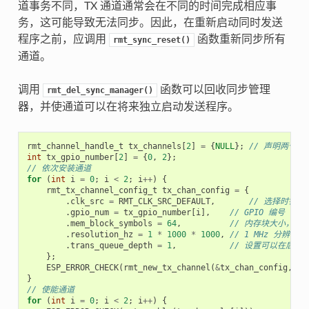
道事务不同，TX 通道通常会在不同的时间完成相应事
务，这可能导致无法同步。因此，在重新启动同时发送
程序之前，应调用
函数重新同步所有
rmt_sync_reset()
通道。
调用
函数可以回收同步管理
rmt_del_sync_manager()
器，并使通道可以在将来独立启动发送程序。
rmt_channel_handle_t
tx_channels
[
2
]
=
{
NULL
};
// 声明两个通
int
tx_gpio_number
[
2
]
=
{
0
,
2
};
// 依次安装通道
for
(
int
i
=
0
;
i
<
2
;
i
++
)
{
rmt_tx_channel_config_t
tx_chan_config
=
{
.
clk_src
=
RMT_CLK_SRC_DEFAULT
,
// 选择时钟源
.
gpio_num
=
tx_gpio_number
[
i
],
// GPIO 编号
.
mem_block_symbols
=
64
,
// 内存块大小，即 64
.
resolution_hz
=
1
*
1000
*
1000
,
// 1 MHz 分辨率
.
trans_queue_depth
=
1
,
// 设置可以在后台
};
ESP_ERROR_CHECK
(
rmt_new_tx_channel
(
&
tx_chan_config
,
&
t
}
// 使能通道
for
(
int
i
=
0
;
i
<
2
;
i
++
)
{