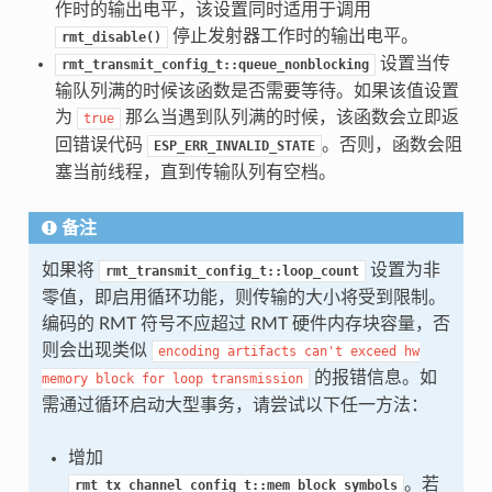
作时的输出电平，该设置同时适用于调用
停止发射器工作时的输出电平。
rmt_disable()
设置当传
rmt_transmit_config_t::queue_nonblocking
输队列满的时候该函数是否需要等待。如果该值设置
为
那么当遇到队列满的时候，该函数会立即返
true
回错误代码
。否则，函数会阻
ESP_ERR_INVALID_STATE
塞当前线程，直到传输队列有空档。
备注
如果将
设置为非
rmt_transmit_config_t::loop_count
零值，即启用循环功能，则传输的大小将受到限制。
编码的 RMT 符号不应超过 RMT 硬件内存块容量，否
则会出现类似
encoding
artifacts
can't
exceed
hw
的报错信息。如
memory
block
for
loop
transmission
需通过循环启动大型事务，请尝试以下任一方法：
增加
。若
rmt_tx_channel_config_t::mem_block_symbols