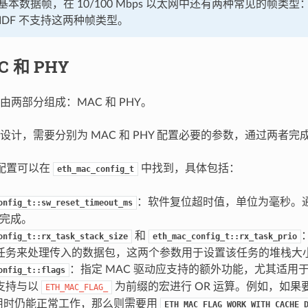
本数据帧，在 10/100 Mbps 以太网中还有两种常见的帧类型：
-IDF 不支持这两种帧类型。
C 和 PHY
由两部分组成：MAC 和 PHY。
设计，需要分别为 MAC 和 PHY 配置必要的参数，通过两者
关配置可以在
中找到，具体包括：
eth_mac_config_t
：软件复位超时值，单位为毫秒。通
onfig_t::sw_reset_timeout_ms
 内完成。
和
onfig_t::rx_task_stack_size
eth_mac_config_t::rx_task_prio
任务来处理传入的数据包，这两个参数用于设置该任务的堆栈大
：指定 MAC 驱动应支持的额外功能，尤其适用
onfig_t::flags
支持与以
为前缀的宏进行 OR 运算。例如，如果要
ETH_MAC_FLAG_
 禁用时仍能正常工作，那么则需要用
ETH_MAC_FLAG_WORK_WITH_CACHE_