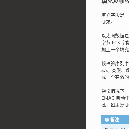
填充及帧校验
填充字段是一
要求。
以太网数据包
字节 FCS 
加上一个填充
帧校验序列字段
SA、类型、
成一个有效的
通常情况下，
EMAC 自
此，如果需要
备注