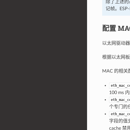
除了上述的基
记帧。ESP
配置 MA
以太网驱动器
根据以太网板
MAC 的相
eth_mac_c
100 ms
eth_mac_c
个专门的
eth_mac_c
字段的值
cache