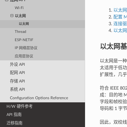
Wi-Fi
以太网
以太网
配置 M
连接驱动
以太网
以太网
Thread
ESP-NETIF
以太网基
IP 网络层协议
应用层协议
以太网是一种
外设 API
太适用于低功
配网 API
扩展性，几乎
存储 API
符合 IEEE
系统 API
成：目的地 M
Configuration Options Reference
字段和帧校验
H/W 硬件参考
导码和 1 字节
API 指南
因此，双绞线
迁移指南