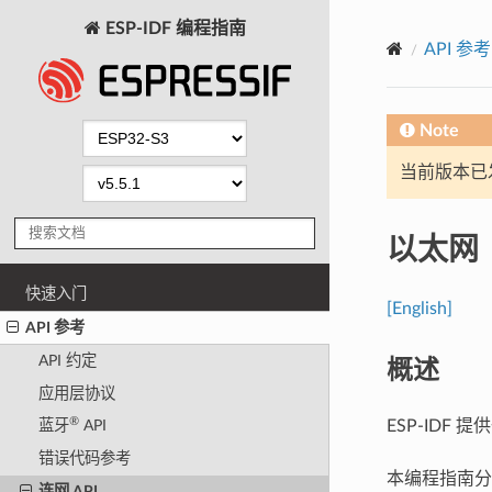
ESP-IDF 编程指南
API 参考
Note
当前版本已发布
以太网
快速入门
[English]
API 参考
概述
API 约定
应用层协议
®
ESP-IDF 
蓝牙
API
错误代码参考
本编程指南分
连网 API