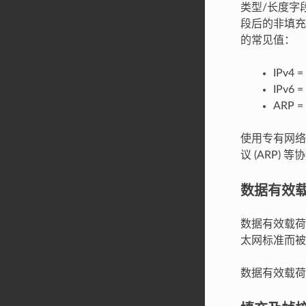
类型/长度字
段后的非填充
的常见值：
IPv4 =
IPv6 
ARP =
使用专有网络
议 (ARP
数据有效
数据有效载荷
太网标准而被
数据有效载荷