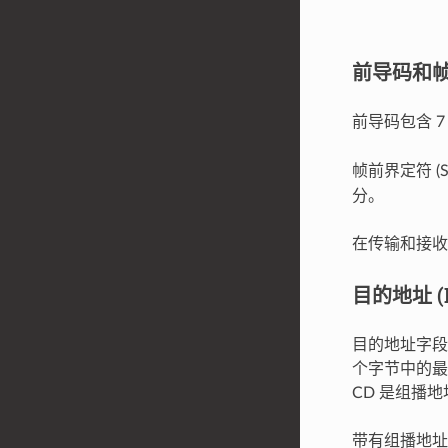
前导码和
前导码包含 7
帧前界定符 (
分。
在传输和接收
目的地址 (
目的地址字段
个字节中的最低有
CD 是组播地址，
带有组播地址