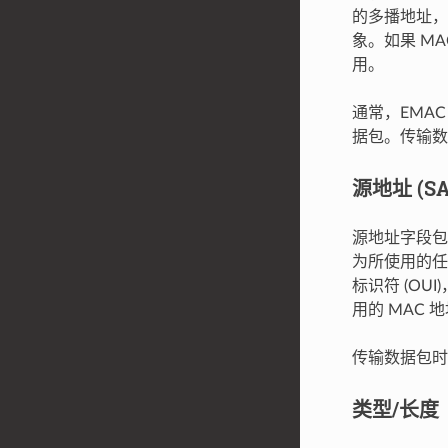
的多播地址，即
象。如果 M
用。
通常，EMA
据包。传输数
源地址 (SA
源地址字段包
为所使用的任
标识符 (OUI
用的 MAC
传输数据包时
类型/长度