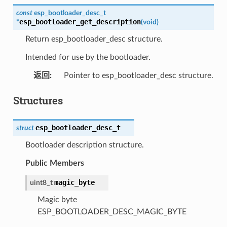
const
esp_bootloader_desc_t
esp_bootloader_get_description
*
(
void
)
Return esp_bootloader_desc structure.
Intended for use by the bootloader.
返回
:
Pointer to esp_bootloader_desc structure.
Structures
esp_bootloader_desc_t
struct
Bootloader description structure.
Public Members
magic_byte
uint8_t
Magic byte
ESP_BOOTLOADER_DESC_MAGIC_BYTE