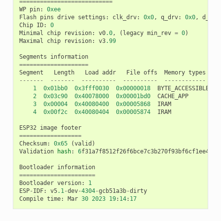
===========================
WP
pin
:
0xee
Flash
pins
drive
settings
:
clk_drv
:
0x0
,
q_drv
:
0x0
,
d_drv
Chip
ID
:
0
Minimal
chip
revision
:
v0
.0
,
(
legacy
min_rev
=
0
)
Maximal
chip
revision
:
v3
.99
Segments
information
====================
Segment
Length
Load
addr
File
offs
Memory
types
-------
-------
----------
----------
------------
1
0x01bb0
0x3fff0030
0x00000018
BYTE_ACCESSIBLE
,
D
2
0x03c90
0x40078000
0x00001bd0
CACHE_APP
3
0x00004
0x40080400
0x00005868
IRAM
4
0x00f2c
0x40080404
0x00005874
IRAM
ESP32
image
footer
==================
Checksum
:
0x65
(
valid
)
Validation
hash
:
6
f31a7f8512f26f6bce7c3b270f93bf6cf1ee4602
Bootloader
information
======================
Bootloader
version
:
1
ESP
-
IDF
:
v5
.1
-
dev
-
4304
-
gcb51a3b
-
dirty
Compile
time
:
Mar
30
2023
19
:
14
:
17