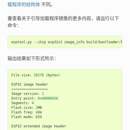
载程序的结构体
不同。
要查看关于引导加载程序镜像的更多内容，请运行以下
命令：
esptool
.
py
--
chip
esp32s3
image_info
build
/
bootloader
/
boot
输出结果如下形式所示：
File
size
:
26576
(
bytes
)
ESP32
image
header
==================
Image
version
:
1
Entry
point
:
0x40080658
Segments
:
4
Flash
size
:
2
MB
Flash
freq
:
40
m
Flash
mode
:
DIO
ESP32
extended
image
header