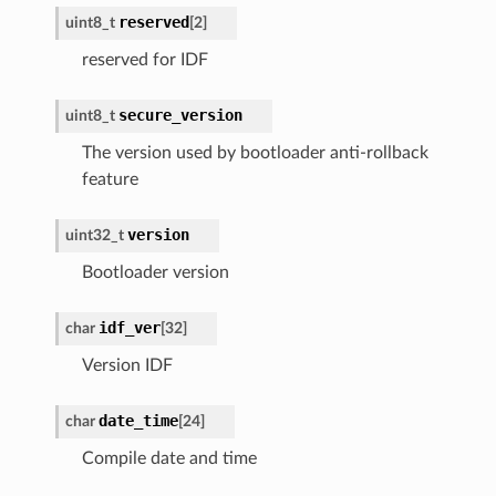
reserved
uint8_t
[
2
]
reserved for IDF
secure_version
uint8_t
The version used by bootloader anti-rollback
feature
version
uint32_t
Bootloader version
idf_ver
char
[
32
]
Version IDF
date_time
char
[
24
]
Compile date and time