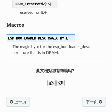
reserved2
uint8_t
[
16
]
reserved for IDF
Macros
ESP_BOOTLOADER_DESC_MAGIC_BYTE
The magic byte for the esp_bootloader_desc
structure that is in DRAM.
此文档对您有帮助吗？
上一页
下一页