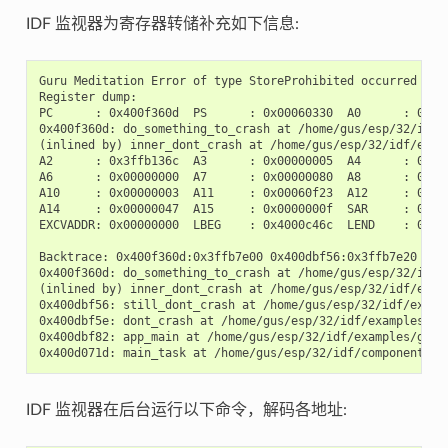
IDF 监视器为寄存器转储补充如下信息:
Guru Meditation Error of type StoreProhibited occurred on c
Register dump:

PC      : 0x400f360d  PS      : 0x00060330  A0      : 0x800
0x400f360d: do_something_to_crash at /home/gus/esp/32/idf/
(inlined by) inner_dont_crash at /home/gus/esp/32/idf/exam
A2      : 0x3ffb136c  A3      : 0x00000005  A4      : 0x000
A6      : 0x00000000  A7      : 0x00000080  A8      : 0x000
A10     : 0x00000003  A11     : 0x00060f23  A12     : 0x000
A14     : 0x00000047  A15     : 0x0000000f  SAR     : 0x000
EXCVADDR: 0x00000000  LBEG    : 0x4000c46c  LEND    : 0x400
Backtrace: 0x400f360d:0x3ffb7e00 0x400dbf56:0x3ffb7e20 0x4
0x400f360d: do_something_to_crash at /home/gus/esp/32/idf/
(inlined by) inner_dont_crash at /home/gus/esp/32/idf/exam
0x400dbf56: still_dont_crash at /home/gus/esp/32/idf/examp
0x400dbf5e: dont_crash at /home/gus/esp/32/idf/examples/ge
0x400dbf82: app_main at /home/gus/esp/32/idf/examples/get-
IDF 监视器在后台运行以下命令，解码各地址: