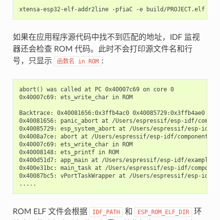
如果在应用程序源代码中找不到匹配的地址，IDF 监视
器还会检查 ROM 代码。此时不会打印源文件名和行
号，只显示
:
函数名
in
ROM
abort() was called at PC 0x40007c69 on core 0

0x40007c69: ets_write_char in ROM

Backtrace: 0x40081656:0x3ffb4ac0 0x40085729:0x3ffb4ae0 0x4
0x40081656: panic_abort at /Users/espressif/esp-idf/compone
0x40085729: esp_system_abort at /Users/espressif/esp-idf/co
0x4008a7ce: abort at /Users/espressif/esp-idf/components/ne
0x40007c69: ets_write_char in ROM

0x40008148: ets_printf in ROM

0x400d51d7: app_main at /Users/espressif/esp-idf/examples/
0x400e31bc: main_task at /Users/espressif/esp-idf/componen
0x40087bc5: vPortTaskWrapper at /Users/espressif/esp-idf/c
ROM ELF 文件会根据
和
环
IDF_PATH
ESP_ROM_ELF_DIR