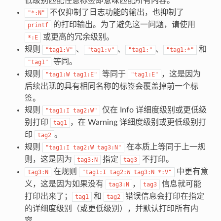
低级别匹配任意标签即意味匹配所有内容。
不仅抑制了日志功能的输出，也抑制了
"*:N"
的打印输出。为了避免这一问题，请使用
printf
或更高的冗余级别。
*:E
规则
、
、
、
和
"tag1:V"
"tag1:v"
"tag1:"
"tag1:*"
等同。
"tag1"
规则
等同于
，这是因为
"tag1:W
tag1:E"
"tag1:E"
后续出现的具有相同名称的标签会覆盖掉前一个标
签。
规则
仅在 Info 详细度级别或更低级
"tag1:I
tag2:W"
别打印
，在 Warning 详细度级别或更低级别打
tag1
印
。
tag2
规则
在本质上等同于上一规
"tag1:I
tag2:W
tag3:N"
则，这是因为
指定
不打印。
tag3:N
tag3
在规则
中更有意
tag3:N
"tag1:I
tag2:W
tag3:N
*:V"
义，这是因为如果没有
，
信息就可能
tag3:N
tag3
打印出来了；
和
错误信息会打印在指定
tag1
tag2
的详细度级别（或更低级别），并默认打印所有内
容。