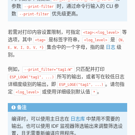
参数
时，通过命令行输入的 CLI 参
--print-filter
数
优先级更高。
--print-filter
若需对打印内容设置限制，可指定
等
<tag>:<log_level>
选项，其中
是标签字符串，
是
<tag>
<log_level>
{N,
集合中的一个字母，指的是
日志
级
E,
W,
I,
D,
V,
*}
别。
例如，
只匹配并打印
--print_filter="tag1:W"
所写的输出，或者写在较低日志
ESP_LOGW("tag1",
...)
详细度级别的输出，即
。请勿指
ESP_LOGE("tag1",
...)
定
或使用详细级别默认值
。
<log_level>
*
备注
编译时，可以使用主日志在
日志库
中禁用不需要的
输出。也可以使用 IDF 监视器筛选输出来调整筛选设
置，且无需重新编译应用程序。