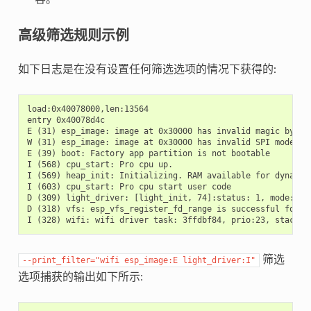
高级筛选规则示例
如下日志是在没有设置任何筛选选项的情况下获得的:
load:0x40078000,len:13564

entry 0x40078d4c

E (31) esp_image: image at 0x30000 has invalid magic byte

W (31) esp_image: image at 0x30000 has invalid SPI mode 255
E (39) boot: Factory app partition is not bootable

I (568) cpu_start: Pro cpu up.

I (569) heap_init: Initializing. RAM available for dynamic 
I (603) cpu_start: Pro cpu start user code

D (309) light_driver: [light_init, 74]:status: 1, mode: 2

D (318) vfs: esp_vfs_register_fd_range is successful for ra
筛选
--print_filter="wifi
esp_image:E
light_driver:I"
选项捕获的输出如下所示: