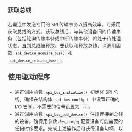
获取总线
若需连续发送专门的 SPI 传输事务以提高效率，可采用
获取总线的方式。获取总线后，与其他设备间的传输事
务（包括轮询传输事务或中断传输事务）将处于待处理
状态，直到总线被释放。要获取和释放总线，请调用函
数
和
spi_device_acquire_bus()
。
spi_device_release_bus()
使用驱动程序
通过调用函数
初始化 SPI 总
spi_bus_initialize()
线。确保在结构体
中设置正确的
spi_bus_config_t
I/O 管脚。不需要的信号设置为
。
-1
通过调用函数
注册连接到总线
spi_bus_add_device()
的设备。确保用参数
dev_config
配置设备可能需要的
任何时序要求。完成上述操作后可获得设备句柄，以