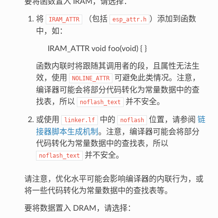
要将函数置入 IRAM，请选择：
将
（包括
）添加到函数
IRAM_ATTR
esp_attr.h
中，如：
IRAM_ATTR void foo(void) { }
函数内联时将跟随其调用者的段，且属性无法生
效，使用
可避免此类情况。注意，
NOLINE_ATTR
编译器可能会将部分代码转化为常量数据中的查
找表，所以
并不安全。
noflash_text
或使用
中的
位置，请参阅
链
linker.lf
noflash
接器脚本生成机制
。注意，编译器可能会将部分
代码转化为常量数据中的查找表，所以
并不安全。
noflash_text
请注意，优化水平可能会影响编译器的内联行为，或
将一些代码转化为常量数据中的查找表等。
要将数据置入 DRAM，请选择：