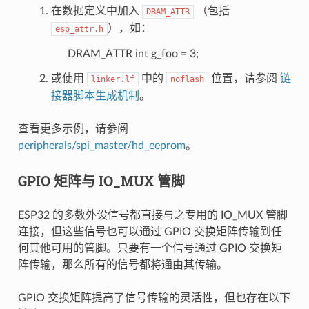
在数据定义中加入
（包括
DRAM_ATTR
），如：
esp_attr.h
DRAM_ATTR int g_foo = 3;
或使用
中的
位置，请参阅
链
linker.lf
noflash
接器脚本生成机制
。
查看更多示例，请参阅
peripherals/spi_master/hd_eeprom
。
GPIO 矩阵与 IO_MUX 管脚
ESP32 的多数外设信号都直接与之专用的 IO_MUX 管脚
连接，但这些信号也可以通过 GPIO 交换矩阵传输到任
何其他可用的管脚。只要有一个信号通过 GPIO 交换矩
阵传输，那么所有的信号都将通由其传输。
GPIO 交换矩阵提高了信号传输的灵活性，但也存在以下