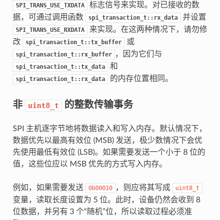
标志信号来实现。对已接收的数
SPI_TRANS_USE_TXDATA
据，可通过调用函数
并设置
spi_transaction_t::rx_data
来实现。在这两种情况下，请勿修
SPI_TRANS_USE_RXDATA
改
或
spi_transaction_t::tx_buffer
，因为它们与
spi_transaction_t::rx_buffer
和
spi_transaction_t::tx_data
的内存位置相同。
spi_transaction_t::rx_data
非
的整数传输事务
uint8_t
SPI 主机逐字节地将数据读入和写入内存。默认情况下，
数据优先以最高有效位 (MSB) 发送，极少数情况下会优
先使用最低有效位 (LSB)。如果需要发送一个小于 8 位的
值，这些位应以 MSB 优先的方式写入内存。
例如，如果需要发送
，则应将其写成
0b00010
uint8_t
变量，读取长度设置为 5 位。此时，设备仍然会收到 8
位数据，并另有 3 个“随机”位，所以读取过程必须准