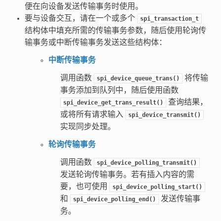
便在向设备发送传输事务时使用。
要与设备交互，请在一个或多个
spi_transaction_t
结构体中填充所需的传输事务参数，随后使用轮询传
输事务或中断传输事务发送这些结构体：
中断传输事务
调用函数
将传输
spi_device_queue_trans()
事务添加到队列中，随后使用函数
查询结果，
spi_device_get_trans_result()
或将所有请求输入
spi_device_transmit()
实现同步处理。
轮询传输事务
调用函数
spi_device_polling_transmit()
发送轮询传输事务。若有插入内容的需
要，也可使用
spi_device_polling_start()
和
发送传输事
spi_device_polling_end()
务。