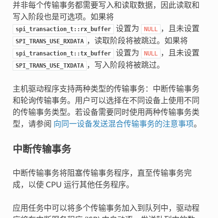
并非每个传输事务都需要写入和读取数据，因此读取和
写入阶段也是可选项。如果将
设置为
，且未设置
spi_transaction_t::rx_buffer
NULL
，读取阶段将被跳过。如果将
SPI_TRANS_USE_RXDATA
设置为
，且未设置
spi_transaction_t::tx_buffer
NULL
，写入阶段将被跳过。
SPI_TRANS_USE_TXDATA
主机驱动程序支持两种类型的传输事务：中断传输事务
和轮询传输事务。用户可以选择在不同设备上使用不同
的传输事务类型。若设备需要同时使用两种传输事务类
型，请参阅
向同一设备发送混合传输事务的注意事项
。
中断传输事务
中断传输事务将阻塞传输事务程序，直至传输事务完
成，以使 CPU 运行其他任务程序。
应用任务中可以将多个传输事务加入到队列中，驱动程