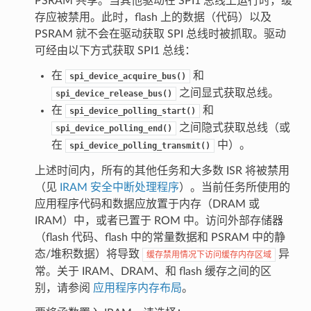
PSRAM 共享。当其他驱动在 SPI1 总线上运行时，缓
存应被禁用。此时，flash 上的数据（代码）以及
PSRAM 就不会在驱动获取 SPI 总线时被抓取。驱动
可经由以下方式获取 SPI1 总线：
在
和
spi_device_acquire_bus()
之间显式获取总线。
spi_device_release_bus()
在
和
spi_device_polling_start()
之间隐式获取总线（或
spi_device_polling_end()
在
中）。
spi_device_polling_transmit()
上述时间内，所有的其他任务和大多数 ISR 将被禁用
（见
IRAM 安全中断处理程序
）。当前任务所使用的
应用程序代码和数据应放置于内存（DRAM 或
IRAM）中，或者已置于 ROM 中。访问外部存储器
（flash 代码、flash 中的常量数据和 PSRAM 中的静
态/堆积数据）将导致
异
缓存禁用情况下访问缓存内存区域
常。关于 IRAM、DRAM、和 flash 缓存之间的区
别，请参阅
应用程序内存布局
。