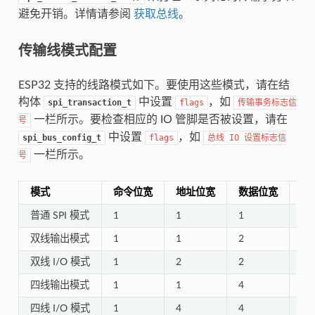
避免开销。详情请参阅
获取总线
。
传输线模式配置
ESP32 支持的线路模式如下。要使用这些模式，请在结
构体
中设置
，如
spi_transaction_t
flags
传输事务标志信
一栏所示。要检查相应的 IO 管脚是否被设置，请在
号
中设置
，如
spi_bus_config_t
flags
总线
IO
设置标志信
一栏所示。
号
模式
命令位宽
地址位宽
数据位宽
传
普通 SPI 模式
1
1
1
0
双线输出模式
1
1
2
SP
双线 I/O 模式
1
2
2
SP
四线输出模式
1
1
4
SP
四线 I/O 模式
1
4
4
SP