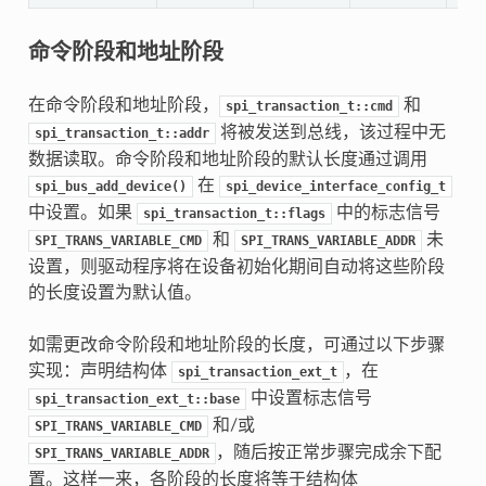
命令阶段和地址阶段
在命令阶段和地址阶段，
和
spi_transaction_t::cmd
将被发送到总线，该过程中无
spi_transaction_t::addr
数据读取。命令阶段和地址阶段的默认长度通过调用
在
spi_bus_add_device()
spi_device_interface_config_t
中设置。如果
中的标志信号
spi_transaction_t::flags
和
未
SPI_TRANS_VARIABLE_CMD
SPI_TRANS_VARIABLE_ADDR
设置，则驱动程序将在设备初始化期间自动将这些阶段
的长度设置为默认值。
如需更改命令阶段和地址阶段的长度，可通过以下步骤
实现：声明结构体
，在
spi_transaction_ext_t
中设置标志信号
spi_transaction_ext_t::base
和/或
SPI_TRANS_VARIABLE_CMD
，随后按正常步骤完成余下配
SPI_TRANS_VARIABLE_ADDR
置。这样一来，各阶段的长度将等于结构体