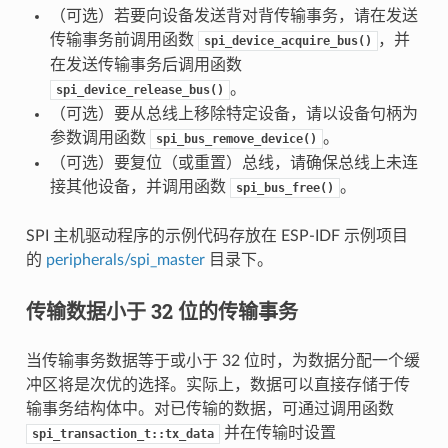
（可选）若要向设备发送背对背传输事务，请在发送
传输事务前调用函数
，并
spi_device_acquire_bus()
在发送传输事务后调用函数
。
spi_device_release_bus()
（可选）要从总线上移除特定设备，请以设备句柄为
参数调用函数
。
spi_bus_remove_device()
（可选）要复位（或重置）总线，请确保总线上未连
接其他设备，并调用函数
。
spi_bus_free()
SPI 主机驱动程序的示例代码存放在 ESP-IDF 示例项目
的
peripherals/spi_master
目录下。
传输数据小于 32 位的传输事务
当传输事务数据等于或小于 32 位时，为数据分配一个缓
冲区将是次优的选择。实际上，数据可以直接存储于传
输事务结构体中。对已传输的数据，可通过调用函数
并在传输时设置
spi_transaction_t::tx_data