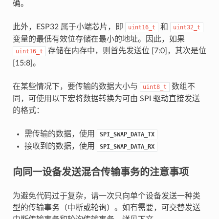
确。
此外，ESP32 属于小端芯片，即
和
uint16_t
uint32_t
变量的最低有效位存储在最小的地址。因此，如果
存储在内存中，则首先发送位 [7:0]，其次是位
uint16_t
[15:8]。
在某些情况下，要传输的数据大小与
数组不
uint8_t
同，可使用以下宏将数据转换为可由 SPI 驱动直接发送
的格式：
需传输的数据，使用
SPI_SWAP_DATA_TX
接收到的数据，使用
SPI_SWAP_DATA_RX
向同一设备发送混合传输事务的注意事项
为避免代码过于复杂，请一次只向单个设备发送一种类
型的传输事务（中断或轮询）。如有需要，可交替发送