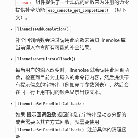
组件提供了一个现成的函数来为注册的命令
console
提供补全功能
（见下
esp_console_get_completion()
文）。
linenoiseAddCompletion()
补全回调函数会通过调用此函数来通知 linenoise 库
当前键入命令所有可能的补全结果。
linenoiseSetHintsCallback()
每当用户的输入改变时，linenoise 就会调用此回调函
数，检查到目前为止输入的命令行内容，然后提供带
有提示信息的字符串（例如命令参数列表），然后会
在同一行上用不同的颜色显示出该文本。
linenoiseSetFreeHintsCallback()
如果
提示回调函数
返回的提示字符串是动态分配的
或者需要以其它方式回收，就需要使用
注册具体的清理函
linenoiseSetFreeHintsCallback()
数。