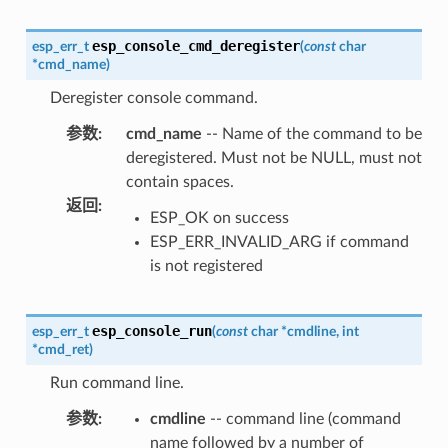
esp_console_cmd_deregister
esp_err_t
(
const
char
*
cmd_name
)
Deregister console command.
参数
:
cmd_name
-- Name of the command to be
deregistered. Must not be NULL, must not
contain spaces.
返回
:
ESP_OK on success
ESP_ERR_INVALID_ARG if command
is not registered
esp_console_run
esp_err_t
(
const
char
*
cmdline
,
int
*
cmd_ret
)
Run command line.
参数
:
cmdline
-- command line (command
name followed by a number of