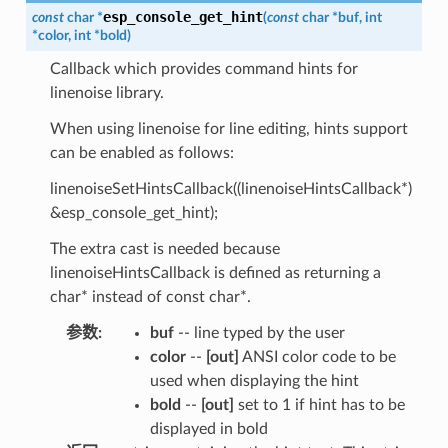
esp_console_get_hint
const
char
*
(
const
char
*
buf
,
int
*
color
,
int
*
bold
)
Callback which provides command hints for
linenoise library.
When using linenoise for line editing, hints support
can be enabled as follows:
linenoiseSetHintsCallback((linenoiseHintsCallback*)
&esp_console_get_hint);
The extra cast is needed because
linenoiseHintsCallback is defined as returning a
char* instead of const char*.
参数
:
buf
-- line typed by the user
color
--
[out]
ANSI color code to be
used when displaying the hint
bold
--
[out]
set to 1 if hint has to be
displayed in bold