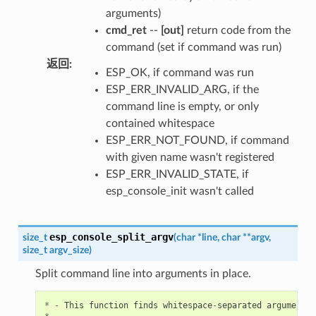
arguments)
cmd_ret
--
[out]
return code from the
command (set if command was run)
返回
:
ESP_OK, if command was run
ESP_ERR_INVALID_ARG, if the
command line is empty, or only
contained whitespace
ESP_ERR_NOT_FOUND, if command
with given name wasn't registered
ESP_ERR_INVALID_STATE, if
esp_console_init wasn't called
esp_console_split_argv
size_t
(
char
*
line
,
char
*
*
argv
,
size_t
argv_size
)
Split command line into arguments in place.
*
-
This
function
finds
whitespace
-
separated
arguments