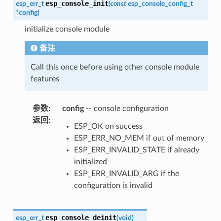
esp_console_init
esp_err_t
(
const
esp_console_config_t
*
config
)
initialize console module
备注
Call this once before using other console module
features
参数
:
config
-- console configuration
返回
:
ESP_OK on success
ESP_ERR_NO_MEM if out of memory
ESP_ERR_INVALID_STATE if already
initialized
ESP_ERR_INVALID_ARG if the
configuration is invalid
esp_console_deinit
esp_err_t
(
void
)