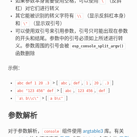
如果参数本身需要使用空格，可以使用
（反斜
\
杠）对它们进行转义
其它能被识别的转义字符有
（显示反斜杠本身）
\\
和
（显示双引号）
\"
可以使用双引号来引用参数，引号只可能出现在参数
的开头和结尾。参数中的引号必须如上所述进行转
义。参数周围的引号会被
esp_console_split_argv()
函数删除
示例：
> [
,
,
,
,
]
abc
def
1
20
.3
abc
def
1
20
.3
> [
,
,
]
abc
"123
456"
def
abc
123
456
def
> [
]
`a\
b\\c\"
a
b\c"
参数解析
对于参数解析，
组件使用
argtable3
库。有关
console