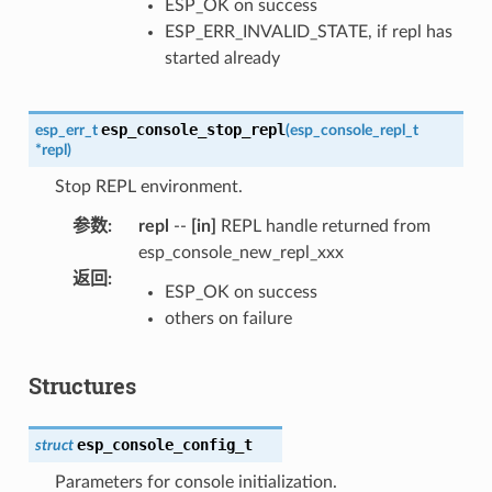
ESP_OK on success
ESP_ERR_INVALID_STATE, if repl has
started already
esp_console_stop_repl
esp_err_t
(
esp_console_repl_t
*
repl
)
Stop REPL environment.
参数
:
repl
--
[in]
REPL handle returned from
esp_console_new_repl_xxx
返回
:
ESP_OK on success
others on failure
Structures
esp_console_config_t
struct
Parameters for console initialization.