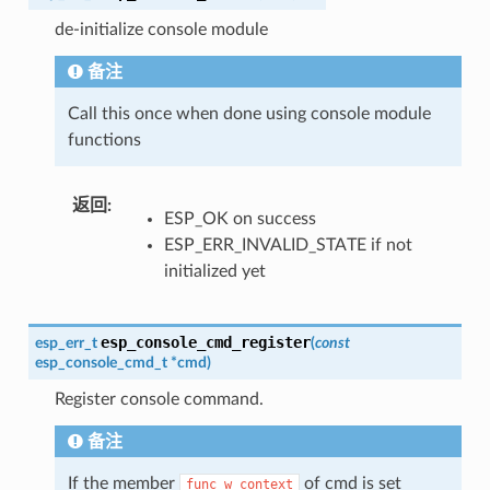
de-initialize console module
备注
Call this once when done using console module
functions
返回
:
ESP_OK on success
ESP_ERR_INVALID_STATE if not
initialized yet
esp_console_cmd_register
esp_err_t
(
const
esp_console_cmd_t
*
cmd
)
Register console command.
备注
If the member
of cmd is set
func_w_context