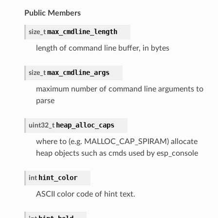
Public Members
max_cmdline_length
size_t
length of command line buffer, in bytes
max_cmdline_args
size_t
maximum number of command line arguments to
parse
heap_alloc_caps
uint32_t
where to (e.g. MALLOC_CAP_SPIRAM) allocate
heap objects such as cmds used by esp_console
hint_color
int
ASCII color code of hint text.