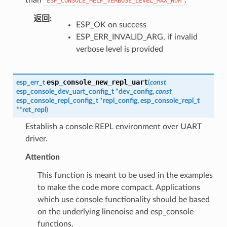
ESP_CONSOLE_HELP_VERBOSE_LEVEL_MAX_NUM
返回
:
ESP_OK on success
ESP_ERR_INVALID_ARG, if invalid
verbose level is provided
esp_console_new_repl_uart
esp_err_t
(
const
esp_console_dev_uart_config_t
*
dev_config
,
const
esp_console_repl_config_t
*
repl_config
,
esp_console_repl_t
*
*
ret_repl
)
Establish a console REPL environment over UART
driver.
Attention
This function is meant to be used in the examples
to make the code more compact. Applications
which use console functionality should be based
on the underlying linenoise and esp_console
functions.