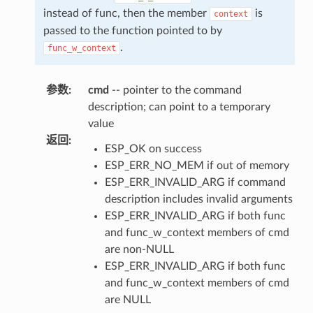
instead of func, then the member
is
context
passed to the function pointed to by
.
func_w_context
参数
:
cmd
-- pointer to the command
description; can point to a temporary
value
返回
:
ESP_OK on success
ESP_ERR_NO_MEM if out of memory
ESP_ERR_INVALID_ARG if command
description includes invalid arguments
ESP_ERR_INVALID_ARG if both func
and func_w_context members of cmd
are non-NULL
ESP_ERR_INVALID_ARG if both func
and func_w_context members of cmd
are NULL