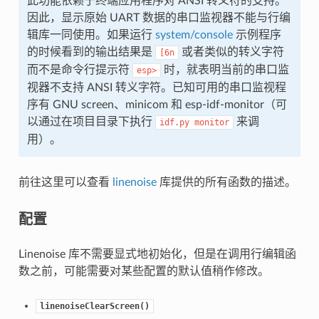
此功能依赖于终端应用程序对 ANSI 转义符的支持。
因此，显示原始 UART 数据的串口监视器不能与行编
辑库一同使用。如果运行
system/console
示例程序
的时候看到的输出结果是
或者类似的转义字符
[6n
而不是命令行提示符
时，就表明当前的串口监
esp>
视器不支持 ANSI 转义字符。已知可用的串口监视程
序有 GNU screen、minicom 和 esp-idf-monitor（可
以通过在项目目录下执行
来调
idf.py
monitor
用）。
前往这里可以查看
linenoise
库提供的所有函数的描述。
配置
Linenoise 库不需要显式地初始化，但是在调用行编辑函
数之前，可能需要对某些配置的默认值稍作修改。
linenoiseClearScreen()