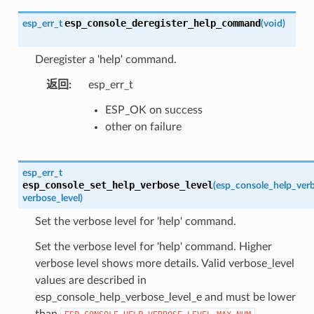
esp_console_deregister_help_command
esp_err_t
(
void
)
Deregister a 'help' command.
返回
:
esp_err_t
ESP_OK on success
other on failure
esp_err_t
esp_console_set_help_verbose_level
(
esp_console_help_verb
verbose_level
)
Set the verbose level for 'help' command.
Set the verbose level for 'help' command. Higher
verbose level shows more details. Valid verbose_level
values are described in
esp_console_help_verbose_level_e and must be lower
than
.