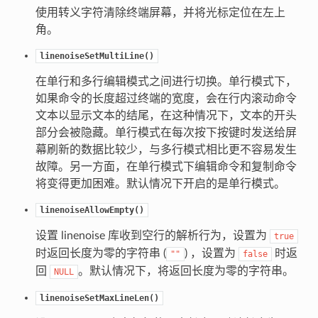
使用转义字符清除终端屏幕，并将光标定位在左上
角。
linenoiseSetMultiLine()
在单行和多行编辑模式之间进行切换。单行模式下，
如果命令的长度超过终端的宽度，会在行内滚动命令
文本以显示文本的结尾，在这种情况下，文本的开头
部分会被隐藏。单行模式在每次按下按键时发送给屏
幕刷新的数据比较少，与多行模式相比更不容易发生
故障。另一方面，在单行模式下编辑命令和复制命令
将变得更加困难。默认情况下开启的是单行模式。
linenoiseAllowEmpty()
设置 linenoise 库收到空行的解析行为，设置为
true
时返回长度为零的字符串 (
) ，设置为
时返
""
false
回
。默认情况下，将返回长度为零的字符串。
NULL
linenoiseSetMaxLineLen()