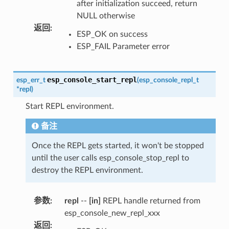
after initialization succeed, return
NULL otherwise
返回
:
ESP_OK on success
ESP_FAIL Parameter error
esp_console_start_repl
esp_err_t
(
esp_console_repl_t
*
repl
)
Start REPL environment.
备注
Once the REPL gets started, it won't be stopped
until the user calls esp_console_stop_repl to
destroy the REPL environment.
参数
:
repl
--
[in]
REPL handle returned from
esp_console_new_repl_xxx
返回
: