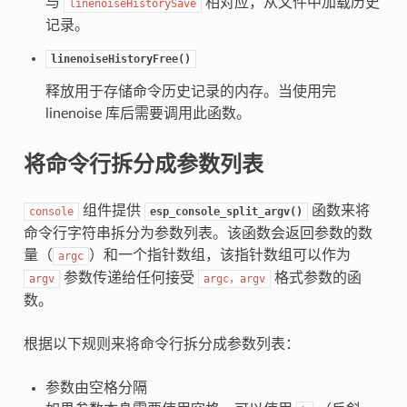
与
相对应，从文件中加载历史
linenoiseHistorySave
记录。
linenoiseHistoryFree()
释放用于存储命令历史记录的内存。当使用完
linenoise 库后需要调用此函数。
将命令行拆分成参数列表
组件提供
函数来将
console
esp_console_split_argv()
命令行字符串拆分为参数列表。该函数会返回参数的数
量（
）和一个指针数组，该指针数组可以作为
argc
参数传递给任何接受
格式参数的函
argv
argc，argv
数。
根据以下规则来将命令行拆分成参数列表：
参数由空格分隔