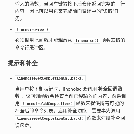
输入的函数，当回车键被按下后会便返回完整的一行
内容。因此可以用它来完成前面循环中的“读取”任
务。
linenoiseFree()
必须调用此函数才能释放从
函数获取的
linenoise()
命令行缓冲区。
提示和补全
linenoiseSetCompletionCallback()
当用户按下制表键时，linenoise 会调用
补全回调函
数
，该回调函数会检查当前已经输入的内容，然后调
用
函数来提供所有可能的
linenoiseAddCompletion()
补全后的命令列表。启用补全功能，需要事先调用
函数来注册补全回
linenoiseSetCompletionCallback()
调函数。