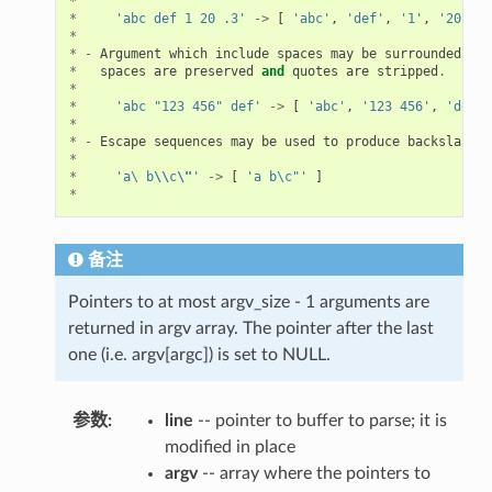
*
*
'abc def 1 20 .3'
->
[
'abc'
,
'def'
,
'1'
,
'20'
,
'
*
*
-
Argument
which
include
spaces
may
be
surrounded
wit
*
spaces
are
preserved
and
quotes
are
stripped
.
*
*
'abc "123 456" def'
->
[
'abc'
,
'123 456'
,
'def'
*
*
-
Escape
sequences
may
be
used
to
produce
backslash
,
*
*
'a\ b
\\
c
\"
'
->
[
'a b\c"'
]
*
备注
Pointers to at most argv_size - 1 arguments are
returned in argv array. The pointer after the last
one (i.e. argv[argc]) is set to NULL.
参数
:
line
-- pointer to buffer to parse; it is
modified in place
argv
-- array where the pointers to