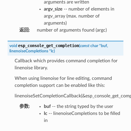
arguments are written
argv_size
-- number of elements in
argv_array (max. number of
arguments)
返回
:
number of arguments found (argc)
esp_console_get_completion
void
(
const
char
*
buf
,
linenoiseCompletions
*
lc
)
Callback which provides command completion for
linenoise library.
When using linenoise for line editing, command
completion support can be enabled like this:
linenoiseSetCompletionCallback(&esp_console_get_compl
参数
:
buf
-- the string typed by the user
lc
-- linenoiseCompletions to be filled
in