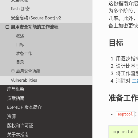
这份指南介绍
flash 加密
为多个阶段，
安全启动 (Secure Boot) v2
几率。此外，
备上加密更快
启用安全功能的工作流程
概述
目标
目标
准备工作
用逐步指
目录
设计比基
启用安全功能
将工作流
Vulnerabilities
消除对
二
库与框架
准备工作
贡献指南
ESP-IDF 版本简介
esptool
资源
版权和许可证
pip
install
关于本指南