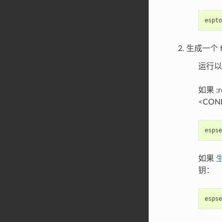
espto
生成一个 f
运行以
如果 :
<CON
espse
如果
生
钥：
espse