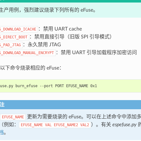
生产用例，强烈建议烧录下列所有的 eFuse。
：禁用 UART cache
S_DOWNLOAD_ICACHE
：禁用直接引导（旧版 SPI 引导模式）
S_DIRECT_BOOT
：永久禁用 JTAG
S_PAD_JTAG
：禁用 UART 引导加载程序加密访问
S_DOWNLOAD_MANUAL_ENCRYPT
以下命令烧录相应的 eFuse：
use.py
burn_efuse
--port
PORT
EFUSE_NAME
注
更新为需要烧录的 eFuse。可以在上述命令中添加多个 
EFUSE_NAME
（例如：
）。有关
espefuse.py
EFUSE_NAME
VAL
EFUSE_NAME2
VAL2
档
。