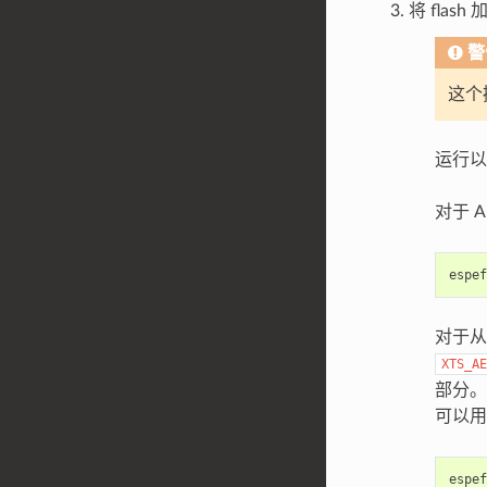
将 flash
警
这个
运行以
对于 AE
espef
对于从 
XTS_AE
部分。
可以用
espef