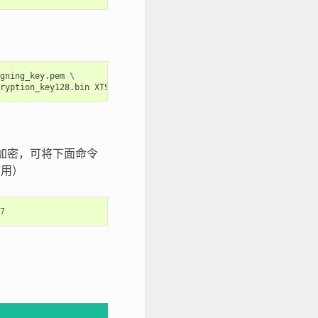
gning_key.pem
\
ryption_key128.bin
h 加密，可将下面命令
使用）
7