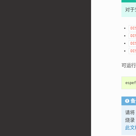
对于
DI
DI
DI
DI
可运行
espef
备
请将
烧录
此文