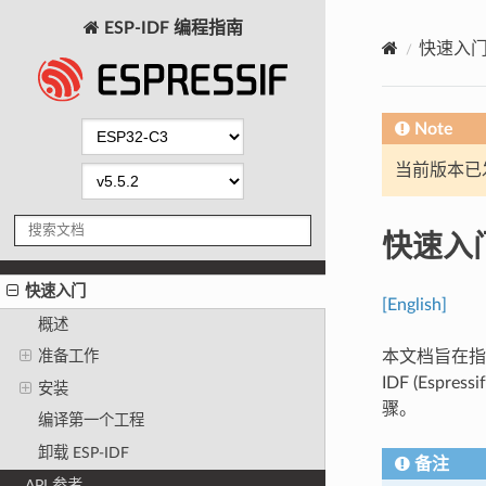
ESP-IDF 编程指南
快速入
Note
当前版本已发布
快速入
快速入门
[English]
概述
本文档旨在指导
准备工作
IDF (Espr
安装
骤。
编译第一个工程
卸载 ESP-IDF
备注
API 参考