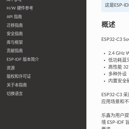
这是ESP-
H/W 硬件参考
API 指南
概述
迁移指南
安全指南
ESP32-C3
库与框架
贡献指南
2.4 GHz W
ESP-IDF 版本简介
低功耗蓝
高性能 32
资源
多种外设
版权和许可证
内置安全
关于本指南
切换语言
ESP32-C
应用场景和不
乐鑫为用户提
境 ESP-I