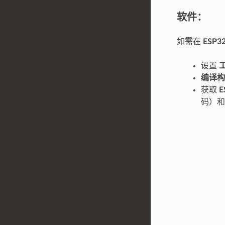
软件：
如需在
ESP3
设置
编译构
获取
E
码）