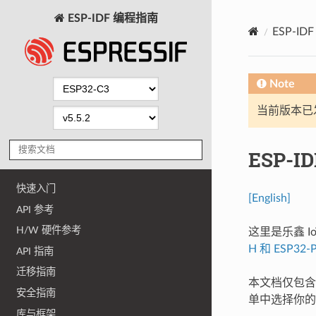
ESP-IDF 编程指南
ESP-I
Note
当前版本已发布
ESP-I
快速入门
[English]
API 参考
H/W 硬件参考
这里是乐鑫 Io
H 和 ESP32-
API 指南
迁移指南
本文档仅包含针
安全指南
单中选择你的
库与框架