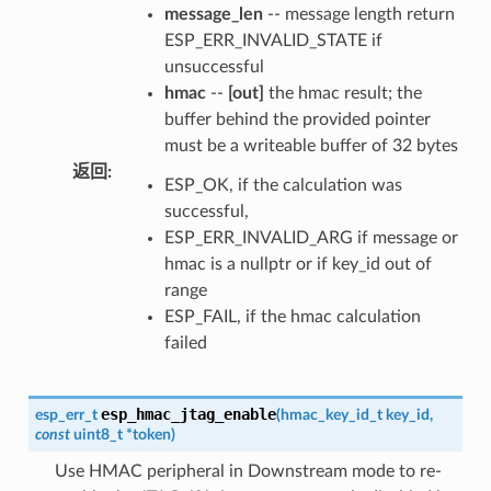
message_len
-- message length return
ESP_ERR_INVALID_STATE if
unsuccessful
hmac
--
[out]
the hmac result; the
buffer behind the provided pointer
must be a writeable buffer of 32 bytes
返回
:
ESP_OK, if the calculation was
successful,
ESP_ERR_INVALID_ARG if message or
hmac is a nullptr or if key_id out of
range
ESP_FAIL, if the hmac calculation
failed
esp_hmac_jtag_enable
esp_err_t
(
hmac_key_id_t
key_id
,
const
uint8_t
*
token
)
Use HMAC peripheral in Downstream mode to re-