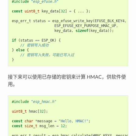
#include
"esp_efuse.h"
const
uint8_t
key_data
[
32
]
=
{
...
};
esp_err_t
status
=
esp_efuse_write_key
(
EFUSE_BLK_KEY4
,
ESP_EFUSE_KEY_PURPOSE_HMAC_UP
,
key_data
,
sizeof
(
key_data
));
if
(
status
==
ESP_OK
)
{
// 密钥写入成功
}
else
{
// 密钥写入失败，可能已写入过
}
接下来可以使用已存储的密钥来计算 HMAC，供软件使
用。
#include
"esp_hmac.h"
uint8_t
hmac
[
32
];
const
char
*
message
=
"Hello, HMAC!"
;
const
size_t
msg_len
=
12
;
esp_err_t
result
=
esp_hmac_calculate
(
HMAC_KEY4
,
message
,