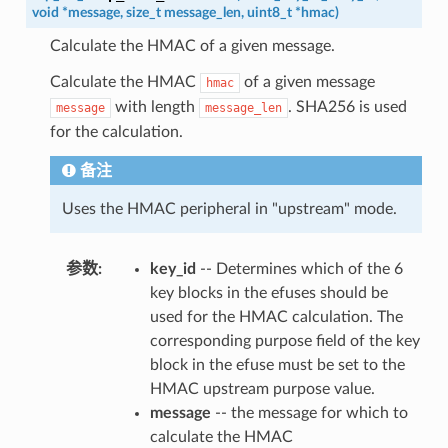
void
*
message
,
size_t
message_len
,
uint8_t
*
hmac
)
Calculate the HMAC of a given message.
Calculate the HMAC
of a given message
hmac
with length
. SHA256 is used
message
message_len
for the calculation.
备注
Uses the HMAC peripheral in "upstream" mode.
参数
:
key_id
-- Determines which of the 6
key blocks in the efuses should be
used for the HMAC calculation. The
corresponding purpose field of the key
block in the efuse must be set to the
HMAC upstream purpose value.
message
-- the message for which to
calculate the HMAC