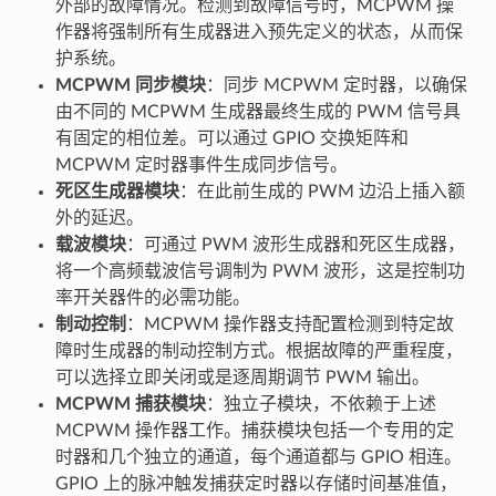
外部的故障情况。检测到故障信号时，MCPWM 操
作器将强制所有生成器进入预先定义的状态，从而保
护系统。
MCPWM 同步模块
：同步 MCPWM 定时器，以确保
由不同的 MCPWM 生成器最终生成的 PWM 信号具
有固定的相位差。可以通过 GPIO 交换矩阵和
MCPWM 定时器事件生成同步信号。
死区生成器模块
：在此前生成的 PWM 边沿上插入额
外的延迟。
载波模块
：可通过 PWM 波形生成器和死区生成器，
将一个高频载波信号调制为 PWM 波形，这是控制功
率开关器件的必需功能。
制动控制
：MCPWM 操作器支持配置检测到特定故
障时生成器的制动控制方式。根据故障的严重程度，
可以选择立即关闭或是逐周期调节 PWM 输出。
MCPWM 捕获模块
：独立子模块，不依赖于上述
MCPWM 操作器工作。捕获模块包括一个专用的定
时器和几个独立的通道，每个通道都与 GPIO 相连。
GPIO 上的脉冲触发捕获定时器以存储时间基准值，