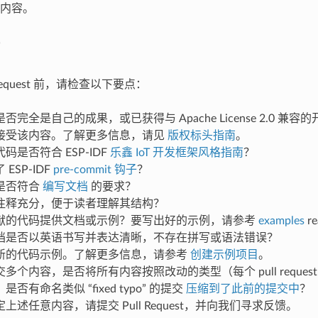
内容。
 Request 前，请检查以下要点：
否完全是自己的成果，或已获得与 Apache License 2.0 兼
接受该内容。了解更多信息，请见
版权标头指南
。
码是否符合 ESP-IDF
乐鑫 IoT 开发框架风格指南
？
ESP-IDF
pre-commit 钩子
？
是否符合
编写文档
的要求？
注释充分，便于读者理解其结构？
献的代码提供文档或示例？要写出好的示例，请参考
examples
r
档是否以英语书写并表达清晰，不存在拼写或语法错误？
新的代码示例。了解更多信息，请参考
创建示例项目
。
多个内容，是否将所有内容按照改动的类型（每个 pull reque
否有命名类似 “fixed typo” 的提交
压缩到了此前的提交中
？
上述任意内容，请提交 Pull Request，并向我们寻求反馈。