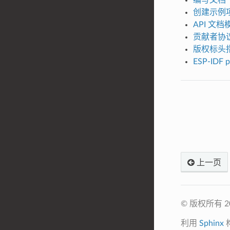
创建示例
API 文档
贡献者协
版权标头
ESP-IDF 
上一页
© 版权所有 
利用
Sphinx