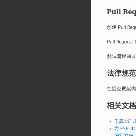
Pull R
创建 Pull
Pull Re
测试流程通过后
法律规范
在提交贡献
相关文档
乐鑫 Io
为 ESP-I
编写文档