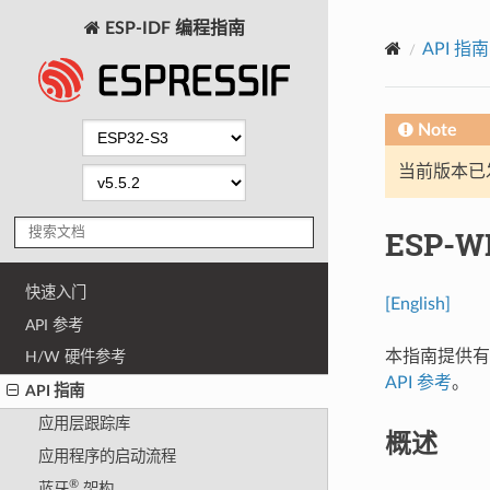
ESP-IDF 编程指南
API 指南
Note
当前版本已发布
ESP-W
快速入门
[English]
API 参考
本指南提供有关
H/W 硬件参考
API 参考
。
API 指南
应用层跟踪库
概述
应用程序的启动流程
®
蓝牙
架构