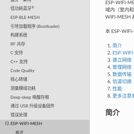
ESP-WIFI
®
低功耗蓝牙
域内（室内和
WIFI-ME
ESP-BLE-MESH
引导加载程序 (Bootloader)
本 ESP-WI
构建系统
RF 共存
简介
ESP-WIF
C 支持
建立网络
C++ 支持
管理网络
Code Quality
数据传输
核心转储
信道切换
测量模组功耗
性能
更多注意
Deep-sleep 唤醒存根
通过 USB 升级设备固件
简介
错误处理
ESP-WIFI-MESH
概述