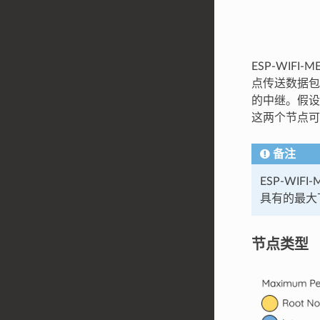
ESP-WI
点传送数据包
的中继。假设 
这两个节点可
备注
ESP-WI
具有的最大下
节点类型