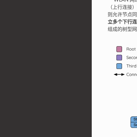
一 WLAN 
（上行连接），
则允许节点同时充
立多个下行连
组成的树型网