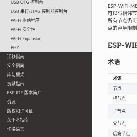
USB OTG 控制台
ESP-WIF
USB 串行/JTAG 控制器控制台
可以与相邻节
Wi-Fi 驱动程序
所有节点仍可互
点的容量限制，
Wi-Fi 安全性
Wi-Fi Expansion
ESP-WI
PHY
迁移指南
术语
安全指南
库与框架
术语
贡献指南
节点
ESP-IDF 版本简介
根节点
资源
版权和许可证
子节点
关于本指南
父节点
切换语言
后裔节点