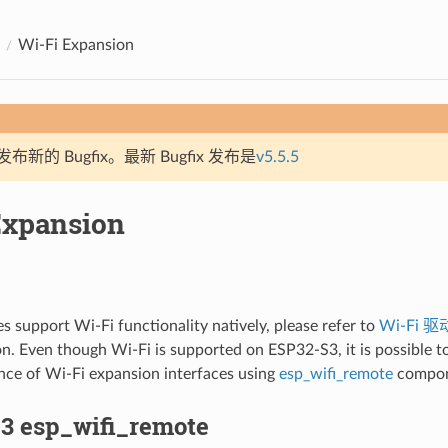
Wi-Fi Expansion
新的 Bugfix。最新 Bugfix 发布是
v5.5.5
Expansion
 support Wi-Fi functionality natively, please refer to
Wi-Fi 
. Even though Wi-Fi is supported on ESP32-S3, it is possible t
nce of Wi-Fi expansion interfaces using
esp_wifi_remote
compon
3 esp_wifi_remote