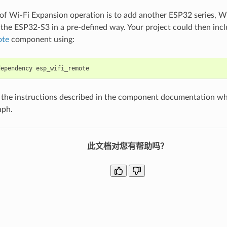
 of Wi-Fi Expansion operation is to add another ESP32 series, Wi
the ESP32-S3 in a pre-defined way. Your project could then incl
ote
component using:
dependency
 the instructions described in the component documentation whic
aph.
此文档对您有帮助吗？