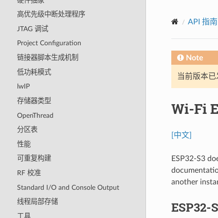
硬件抽象
高优先级中断处理程序
API 指南
JTAG 调试
Project Configuration
Note
链接器脚本生成机制
低功耗模式
当前版本已发布
lwIP
存储器类型
Wi-Fi 
OpenThread
分区表
[中文]
性能
ESP32-S3 does
可重复构建
documentation
RF 校准
another insta
Standard I/O and Console Output
线程局部存储
ESP32-S
工具