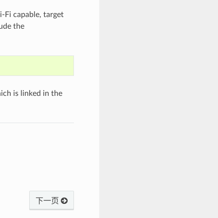
-Fi capable, target
ude the
h is linked in the
下一页