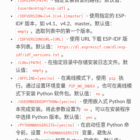
- 指定安装目录的路径。默认值：
/IDFDIR=[PATH]
。
{userdesktop}\esp-idf}
- 使用指定的 ESP-
/IDFVERSION=[v4.3|v4.1|master]
IDF 版本，如 v4.1、v4.2、master。默认值：
，选取列表中的第一个版本。
empty
- 使用 URL 下载 ESP-IDF 版
/IDFVERSIONSURL=[URL]
本列表。默认值：
https://dl.espressif.com/dl/esp-
。
idf/idf_versions.txt
- 在指定目录中存储安装日志文件。默
/LOG=[PATH]
认值：
。
empty
- 在离线模式下，使用
执
/OFFLINE=[yes|no]
pip
行。通过设置环境变量
，也可在离线模
PIP_NO_INDEX
式下安装 Python 软件包。默认值：
。
no
- 使用嵌入式 Python 版
/USEEMBEDDEDPYTHON=[yes|no]
本完成安装。将此参数设置为
，可以在安装程序
no
中选择 Python 版本。默认值：
。
yes
- 在启动任意 Python 命
/PYTHONNOUSERSITE=[yes|no]
令前，设置
变量，避免从
PYTHONNOUSERSITE