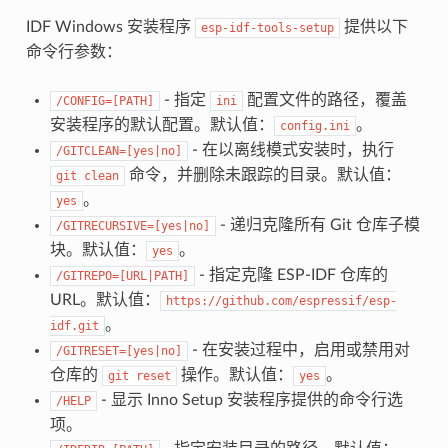
IDF Windows 安装程序
提供以下
esp-idf-tools-setup
命令行参数：
- 指定
配置文件的路径，覆盖
/CONFIG=[PATH]
ini
安装程序的默认配置。默认值：
。
config.ini
- 在以离线模式安装时，执行
/GITCLEAN=[yes|no]
命令，并删除未跟踪的目录。默认值：
git
clean
。
yes
- 递归克隆所有 Git 仓库子模
/GITRECURSIVE=[yes|no]
块。默认值：
。
yes
- 指定克隆 ESP-IDF 仓库的
/GITREPO=[URL|PATH]
URL。默认值：
https://github.com/espressif/esp-
。
idf.git
- 在安装过程中，启用或禁用对
/GITRESET=[yes|no]
仓库的
操作。默认值：
。
git
reset
yes
- 显示 Inno Setup 安装程序提供的命令行选
/HELP
项。