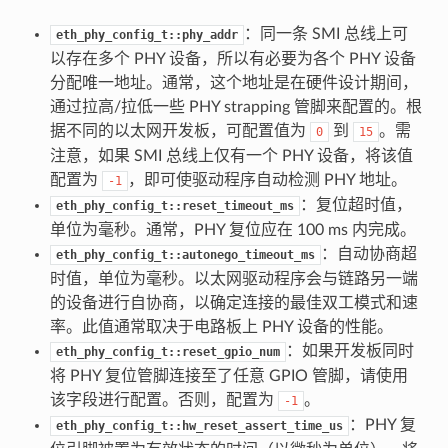
：同一条 SMI 总线上可
eth_phy_config_t::phy_addr
以存在多个 PHY 设备，所以有必要为各个 PHY 设备
分配唯一地址。通常，这个地址是在硬件设计期间，
通过拉高/拉低一些 PHY strapping 管脚来配置的。根
据不同的以太网开发板，可配置值为
到
。需
0
15
注意，如果 SMI 总线上仅有一个 PHY 设备，将该值
配置为
，即可使驱动程序自动检测 PHY 地址。
-1
：复位超时值，
eth_phy_config_t::reset_timeout_ms
单位为毫秒。通常，PHY 复位应在 100 ms 内完成。
：自动协商超
eth_phy_config_t::autonego_timeout_ms
时值，单位为毫秒。以太网驱动程序会与链路另一端
的设备进行自协商，以确定连接的最佳双工模式和速
率。此值通常取决于电路板上 PHY 设备的性能。
：如果开发板同时
eth_phy_config_t::reset_gpio_num
将 PHY 复位管脚连接至了任意 GPIO 管脚，请使用
该字段进行配置。否则，配置为
。
-1
：PHY 复
eth_phy_config_t::hw_reset_assert_time_us