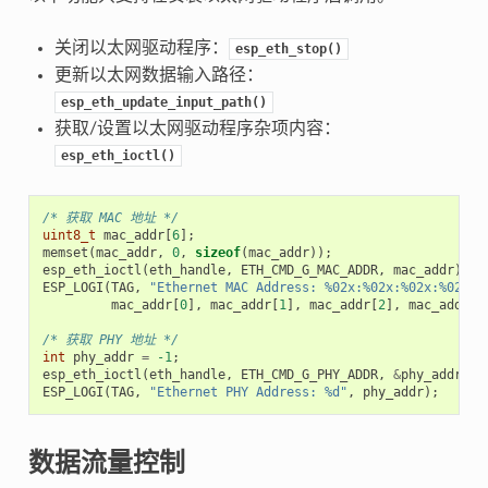
关闭以太网驱动程序：
esp_eth_stop()
更新以太网数据输入路径：
esp_eth_update_input_path()
获取/设置以太网驱动程序杂项内容：
esp_eth_ioctl()
/* 获取 MAC 地址 */
uint8_t
mac_addr
[
6
];
memset
(
mac_addr
,
0
,
sizeof
(
mac_addr
));
esp_eth_ioctl
(
eth_handle
,
ETH_CMD_G_MAC_ADDR
,
mac_addr
);
ESP_LOGI
(
TAG
,
"Ethernet MAC Address: %02x:%02x:%02x:%02x:%
mac_addr
[
0
],
mac_addr
[
1
],
mac_addr
[
2
],
mac_addr
[
3
/* 获取 PHY 地址 */
int
phy_addr
=
-1
;
esp_eth_ioctl
(
eth_handle
,
ETH_CMD_G_PHY_ADDR
,
&
phy_addr
);
ESP_LOGI
(
TAG
,
"Ethernet PHY Address: %d"
,
phy_addr
);
数据流量控制