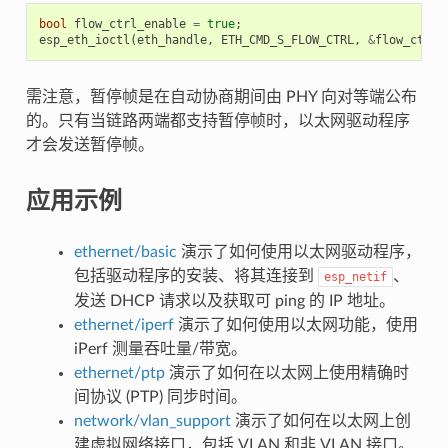
bool
flow_ctrl_enable
=
true
;
esp_eth_ioctl
(
eth_handle
,
ETH_CMD_S_FLOW_CTRL
,
&
flow_ctrl_
需注意，暂停帧是在自动协商期间由 PHY 向对等端公布
的。只有当链路两端都支持暂停帧时，以太网驱动程序
才会发送暂停帧。
应用示例
ethernet/basic
演示了如何使用以太网驱动程序，
包括驱动程序的安装、将其连接到
、
esp_netif
发送 DHCP 请求以及获取可 ping 的 IP 地址。
ethernet/iperf
演示了如何使用以太网功能，使用
iPerf 测量吞吐量/带宽。
ethernet/ptp
演示了如何在以太网上使用精确时
间协议 (PTP) 同步时间。
network/vlan_support
演示了如何在以太网上创
建虚拟网络接口，包括 VLAN 和非 VLAN 接口。