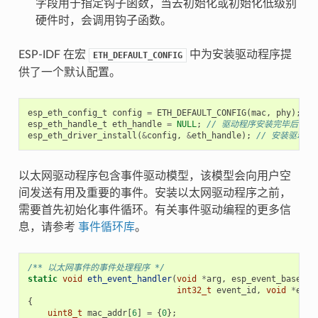
字段用于指定钩子函数，当去初始化或初始化低级别
硬件时，会调用钩子函数。
ESP-IDF 在宏
中为安装驱动程序提
ETH_DEFAULT_CONFIG
供了一个默认配置。
esp_eth_config_t
config
=
ETH_DEFAULT_CONFIG
(
mac
,
phy
);
/
esp_eth_handle_t
eth_handle
=
NULL
;
// 驱动程序安装完毕后，
esp_eth_driver_install
(
&
config
,
&
eth_handle
);
// 安装驱动程
以太网驱动程序包含事件驱动模型，该模型会向用户空
间发送有用及重要的事件。安装以太网驱动程序之前，
需要首先初始化事件循环。有关事件驱动编程的更多信
息，请参考
事件循环库
。
/** 以太网事件的事件处理程序 */
static
void
eth_event_handler
(
void
*
arg
,
esp_event_base_t
int32_t
event_id
,
void
*
even
{
uint8_t
mac_addr
[
6
]
=
{
0
};