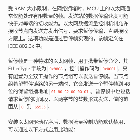
受 RAM 大小限制，在网络拥堵时，MCU 上的以太网通
常仅能处理有限数量的帧。发送站的数据传输速度可能
快于对等端的接收能力。以太网数据流量控制机制允许
接收节点向发送方发出信号，要求暂停传输，直到接收
方跟上。这项功能是通过暂停帧实现的，该帧定义在
IEEE 802.3x 中。
暂停帧是一种特殊的以太网帧，用于携带暂停命令，其
EtherType 字段为
，控制操作码为
。只
0x8808
0x0001
有配置为全双工操作的节点组可以发送暂停帧。当节点
组希望暂停链路的另一端时，它会发送一个暂停帧到 48
位的保留组播地址
。暂停帧中也包括
01-80-C2-00-00-01
请求暂停的时间段，以两字节的整数形式发送，值的范
围从
到
。
0
65535
安装以太网驱动程序后，数据流量控制功能默认禁用，
可以通过以下方式启用此功能：