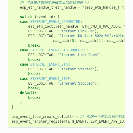
/* 可从事件数据中获得以太网驱动句柄 */
esp_eth_handle_t
eth_handle
=
*
(
esp_eth_handle_t
*
)
eve
switch
(
event_id
)
{
case
ETHERNET_EVENT_CONNECTED
:
esp_eth_ioctl
(
eth_handle
,
ETH_CMD_G_MAC_ADDR
,
mac_
ESP_LOGI
(
TAG
,
"Ethernet Link Up"
);
ESP_LOGI
(
TAG
,
"Ethernet HW Addr %02x:%02x:%02x:%02
mac_addr
[
0
],
mac_addr
[
1
],
mac_addr
[
2
],
break
;
case
ETHERNET_EVENT_DISCONNECTED
:
ESP_LOGI
(
TAG
,
"Ethernet Link Down"
);
break
;
case
ETHERNET_EVENT_START
:
ESP_LOGI
(
TAG
,
"Ethernet Started"
);
break
;
case
ETHERNET_EVENT_STOP
:
ESP_LOGI
(
TAG
,
"Ethernet Stopped"
);
break
;
default
:
break
;
}
}
esp_event_loop_create_default
();
// 创建一个在后台运行的默认
esp_event_handler_register
(
ETH_EVENT
,
ESP_EVENT_ANY_ID
,
&
e