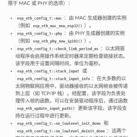
限于 MAC 或 PHY 的选项）：
：由 MAC 生成器创建的实例
esp_eth_config_t::mac
（例如
）。
esp_eth_mac_new_esp32()
：由 PHY 生成器创建的实例
esp_eth_config_t::phy
（例如
）。
esp_eth_phy_new_ip101()
：以太网驱
esp_eth_config_t::check_link_period_ms
动程序会启用操作系统定时器来定期检查链接状态。
该字段用于设置间隔时间，单位为毫秒。
或
esp_eth_config_t::stack_input
：在大多数的以
esp_eth_config_t::stack_input_info
太网物联网应用中，驱动器接收的以太网帧会被传递
到上层（如 TCP/IP 栈）。经配置，该字段为负责处
理传入帧的函数。可以在安装驱动程序后，通过函数
更新该字段。该字段支
esp_eth_update_input_path()
持在运行过程中进行更新。
和
esp_eth_config_t::on_lowlevel_init_done
：这两个
esp_eth_config_t::on_lowlevel_deinit_done