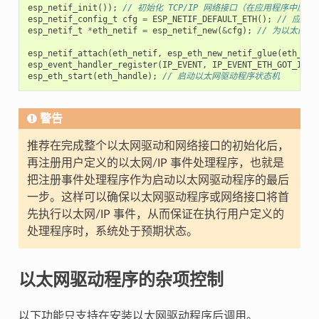
esp_netif_init
());
// 初始化 TCP/IP 网络接口（在应用程序中应
esp_netif_config_t
cfg
=
ESP_NETIF_DEFAULT_ETH
();
// 应用
esp_netif_t
*
eth_netif
=
esp_netif_new
(
&
cfg
);
// 为以太网
esp_netif_attach
(
eth_netif
,
esp_eth_new_netif_glue
(
eth_han
esp_event_handler_register
(
IP_EVENT
,
IP_EVENT_ETH_GOT_IP
,
esp_eth_start
(
eth_handle
);
// 启动以太网驱动程序状态机
警告
推荐在完成整个以太网驱动和网络接口的初始化后，
再注册用户定义的以太网/IP 事件处理程序，也就是
把注册事件处理程序作为启动以太网驱动程序的最后
一步。这样可以确保以太网驱动程序或网络接口将首
先执行以太网/IP 事件，从而保证在执行用户定义的
处理程序时，系统处于预期状态。
以太网驱动程序的杂项控制
以下功能只支持在安装以太网驱动程序后调用。