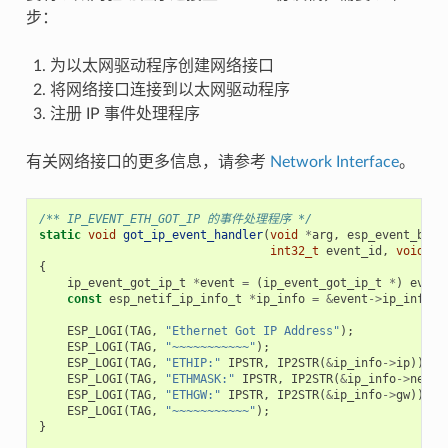
步：
为以太网驱动程序创建网络接口
将网络接口连接到以太网驱动程序
注册 IP 事件处理程序
有关网络接口的更多信息，请参考
Network Interface
。
/** IP_EVENT_ETH_GOT_IP 的事件处理程序 */
static
void
got_ip_event_handler
(
void
*
arg
,
esp_event_base
int32_t
event_id
,
void
*
e
{
ip_event_got_ip_t
*
event
=
(
ip_event_got_ip_t
*
)
event
const
esp_netif_ip_info_t
*
ip_info
=
&
event
->
ip_info
;
ESP_LOGI
(
TAG
,
"Ethernet Got IP Address"
);
ESP_LOGI
(
TAG
,
"~~~~~~~~~~~"
);
ESP_LOGI
(
TAG
,
"ETHIP:"
IPSTR
,
IP2STR
(
&
ip_info
->
ip
));
ESP_LOGI
(
TAG
,
"ETHMASK:"
IPSTR
,
IP2STR
(
&
ip_info
->
netma
ESP_LOGI
(
TAG
,
"ETHGW:"
IPSTR
,
IP2STR
(
&
ip_info
->
gw
));
ESP_LOGI
(
TAG
,
"~~~~~~~~~~~"
);
}