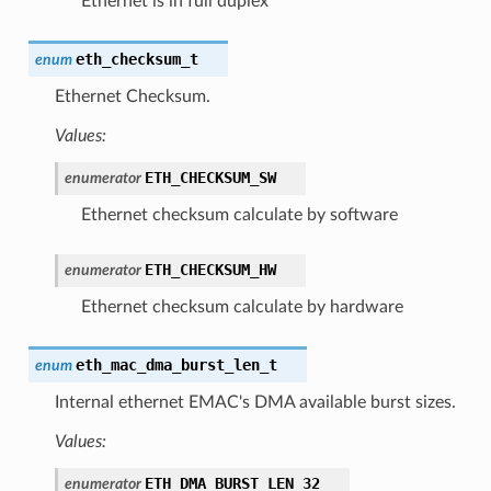
Ethernet is in full duplex
eth_checksum_t
enum
Ethernet Checksum.
Values:
ETH_CHECKSUM_SW
enumerator
Ethernet checksum calculate by software
ETH_CHECKSUM_HW
enumerator
Ethernet checksum calculate by hardware
eth_mac_dma_burst_len_t
enum
Internal ethernet EMAC's DMA available burst sizes.
Values:
ETH_DMA_BURST_LEN_32
enumerator