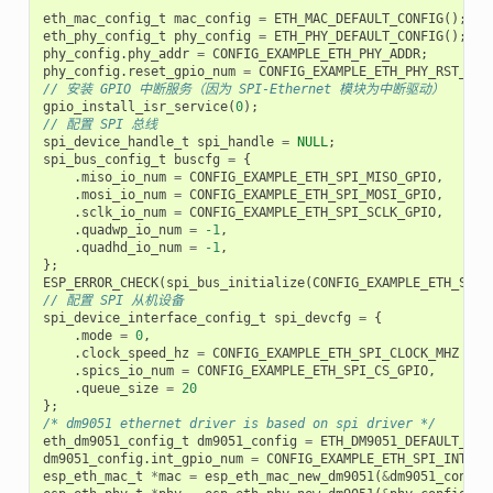
eth_mac_config_t
mac_config
=
ETH_MAC_DEFAULT_CONFIG
();
eth_phy_config_t
phy_config
=
ETH_PHY_DEFAULT_CONFIG
();
phy_config
.
phy_addr
=
CONFIG_EXAMPLE_ETH_PHY_ADDR
;
phy_config
.
reset_gpio_num
=
CONFIG_EXAMPLE_ETH_PHY_RST_GPI
// 安装 GPIO 中断服务（因为 SPI-Ethernet 模块为中断驱动）
gpio_install_isr_service
(
0
);
// 配置 SPI 总线
spi_device_handle_t
spi_handle
=
NULL
;
spi_bus_config_t
buscfg
=
{
.
miso_io_num
=
CONFIG_EXAMPLE_ETH_SPI_MISO_GPIO
,
.
mosi_io_num
=
CONFIG_EXAMPLE_ETH_SPI_MOSI_GPIO
,
.
sclk_io_num
=
CONFIG_EXAMPLE_ETH_SPI_SCLK_GPIO
,
.
quadwp_io_num
=
-1
,
.
quadhd_io_num
=
-1
,
};
ESP_ERROR_CHECK
(
spi_bus_initialize
(
CONFIG_EXAMPLE_ETH_SPI_
// 配置 SPI 从机设备
spi_device_interface_config_t
spi_devcfg
=
{
.
mode
=
0
,
.
clock_speed_hz
=
CONFIG_EXAMPLE_ETH_SPI_CLOCK_MHZ
*
1
.
spics_io_num
=
CONFIG_EXAMPLE_ETH_SPI_CS_GPIO
,
.
queue_size
=
20
};
/* dm9051 ethernet driver is based on spi driver */
eth_dm9051_config_t
dm9051_config
=
ETH_DM9051_DEFAULT_CON
dm9051_config
.
int_gpio_num
=
CONFIG_EXAMPLE_ETH_SPI_INT_GP
esp_eth_mac_t
*
mac
=
esp_eth_mac_new_dm9051
(
&
dm9051_config