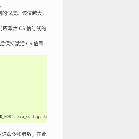
。
队列的深度。该值越大，
前应激活 CS 信号线的
之后保持激活 CS 信号
D_HOST
,
&
io_config
,
&
io_handle
));
片发送命令和参数。在此