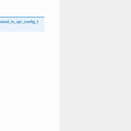
panel_io_spi_config_t