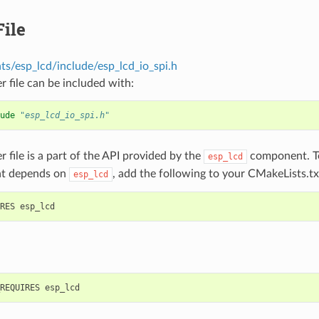
ile
s/esp_lcd/include/esp_lcd_io_spi.h
r file can be included with:
ude
"esp_lcd_io_spi.h"
r file is a part of the API provided by the
component. To
esp_lcd
t depends on
, add the following to your CMakeLists.tx
esp_lcd