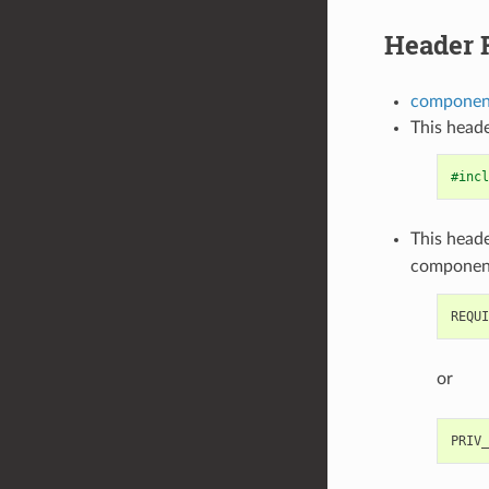
Header F
component
This heade
#incl
This heade
componen
or