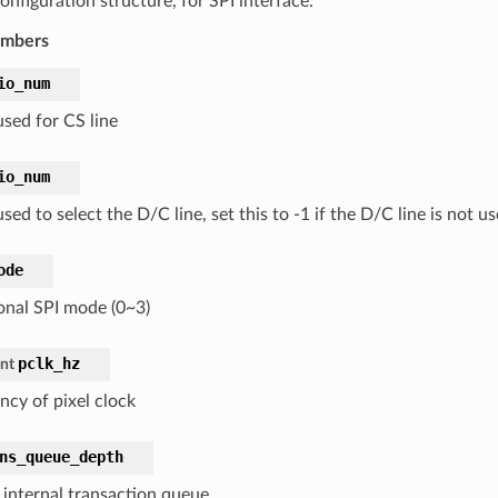
onfiguration structure, for SPI interface.
embers
io_num
sed for CS line
io_num
ed to select the D/C line, set this to -1 if the D/C line is not u
ode
ional SPI mode (0~3)
pclk_hz
int
ncy of pixel clock
ns_queue_depth
f internal transaction queue