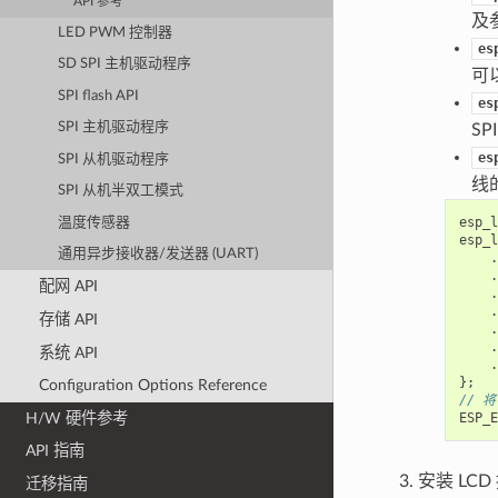
API 参考
及
LED PWM 控制器
es
SD SPI 主机驱动程序
可
SPI flash API
es
SPI 主机驱动程序
SP
es
SPI 从机驱动程序
线的
SPI 从机半双工模式
esp_l
温度传感器
esp_l
通用异步接收器/发送器 (UART)
.
.
配网 API
.
.
存储 API
.
.
系统 API
.
};
Configuration Options Reference
// 将
H/W 硬件参考
ESP_E
API 指南
安装 LC
迁移指南