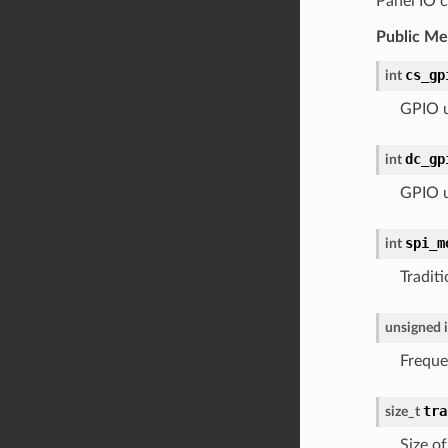
Panel IO c
Public M
cs_gp
int
GPIO u
dc_gp
int
GPIO us
spi_m
int
Tradit
unsigned
Freque
tra
size_t
Size o