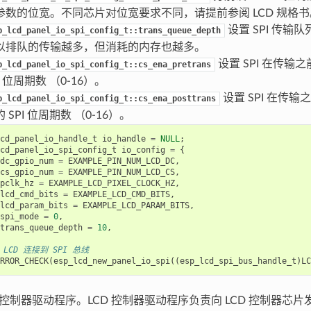
参数的位宽。不同芯片对位宽要求不同，请提前参阅 LCD 规格书
设置 SPI 传输
p_lcd_panel_io_spi_config_t::trans_queue_depth
以排队的传输越多，但消耗的内存也越多。
设置 SPI 在传输之
p_lcd_panel_io_spi_config_t::cs_ena_pretrans
I 位周期数 （0-16）。
设置 SPI 在传输
p_lcd_panel_io_spi_config_t::cs_ena_posttrans
 SPI 位周期数 （0-16）。
cd_panel_io_handle_t
io_handle
=
NULL
;
cd_panel_io_spi_config_t
io_config
=
{
dc_gpio_num
=
EXAMPLE_PIN_NUM_LCD_DC
,
cs_gpio_num
=
EXAMPLE_PIN_NUM_LCD_CS
,
pclk_hz
=
EXAMPLE_LCD_PIXEL_CLOCK_HZ
,
lcd_cmd_bits
=
EXAMPLE_LCD_CMD_BITS
,
lcd_param_bits
=
EXAMPLE_LCD_PARAM_BITS
,
spi_mode
=
0
,
trans_queue_depth
=
10
,
 LCD 连接到 SPI 总线
RROR_CHECK
(
esp_lcd_new_panel_io_spi
((
esp_lcd_spi_bus_handle_t
)
LC
D 控制器驱动程序。LCD 控制器驱动程序负责向 LCD 控制器芯