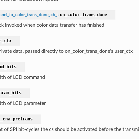
on_color_trans_done
anel_io_color_trans_done_cb_t
ck invoked when color data transfer has finished
r_ctx
rivate data, passed directly to on_color_trans_done's user_ctx
md_bits
idth of LCD command
aram_bits
dth of LCD parameter
s_ena_pretrans
 of SPI bit-cycles the cs should be activated before the transmi