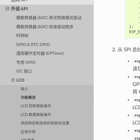
.
.
外设 API
.
.
模数转换器 (ADC) 单次转换模式驱动
.
};
模数转换器 (ADC) 校准驱动程序
ESP_E
时钟树
GPIO & RTC GPIO
从 SPI
通用硬件定时器 (GPTimer)
es
专用 GPIO
该
I2C 接口
es
LCD
G
简介
将
功能概述
es
LCD 控制面板操作
L
LCD 数据面板操作
es
L
添加特定制造商的初始化设置
es
应用示例
es