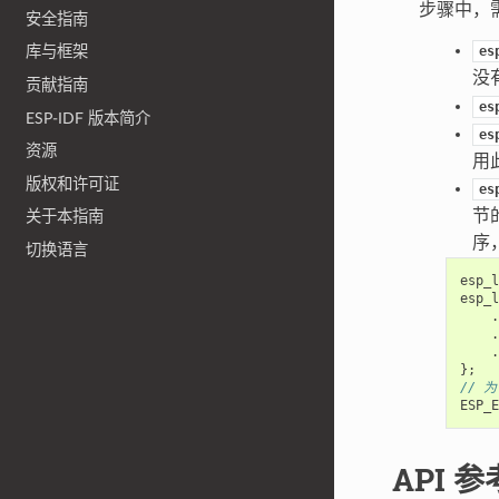
步骤中，需
安全指南
es
库与框架
没
贡献指南
es
ESP-IDF 版本简介
es
资源
用
版权和许可证
es
节
关于本指南
序
切换语言
esp_l
esp_l
.
.
.
};
// 
ESP_E
API 参