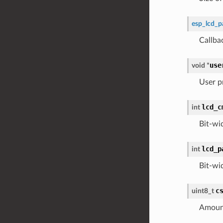
esp_lcd_p
Callba
use
void
*
User p
lcd_c
int
Bit-w
lcd_p
int
Bit-wi
c
uint8_t
Amount