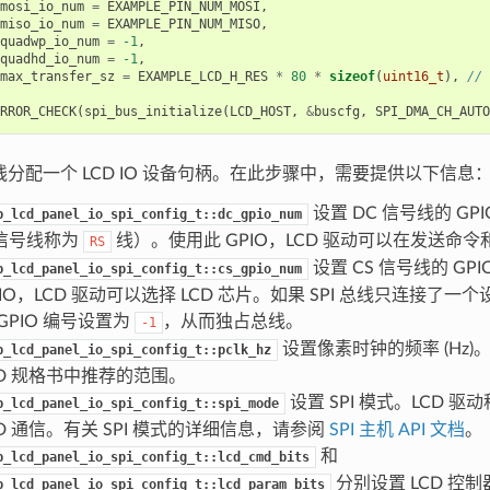
mosi_io_num
=
EXAMPLE_PIN_NUM_MOSI
,
miso_io_num
=
EXAMPLE_PIN_NUM_MISO
,
quadwp_io_num
=
-1
,
quadhd_io_num
=
-1
,
max_transfer_sz
=
EXAMPLE_LCD_H_RES
*
80
*
sizeof
(
uint16_t
),
//
RROR_CHECK
(
spi_bus_initialize
(
LCD_HOST
,
&
buscfg
,
SPI_DMA_CH_AUTO
 总线分配一个 LCD IO 设备句柄。在此步骤中，需要提供以下信息
设置 DC 信号线的 GPI
p_lcd_panel_io_spi_config_t::dc_gpio_num
信号线称为
线）。使用此 GPIO，LCD 驱动可以在发送命
RS
设置 CS 信号线的 GP
p_lcd_panel_io_spi_config_t::cs_gpio_num
PIO，LCD 驱动可以选择 LCD 芯片。如果 SPI 总线只连接了一
 GPIO 编号设置为
，从而独占总线。
-1
设置像素时钟的频率 (Hz
p_lcd_panel_io_spi_config_t::pclk_hz
CD 规格书中推荐的范围。
设置 SPI 模式。LCD 
p_lcd_panel_io_spi_config_t::spi_mode
CD 通信。有关 SPI 模式的详细信息，请参阅
SPI 主机 API 文档
。
和
p_lcd_panel_io_spi_config_t::lcd_cmd_bits
分别设置 LCD 控
p_lcd_panel_io_spi_config_t::lcd_param_bits