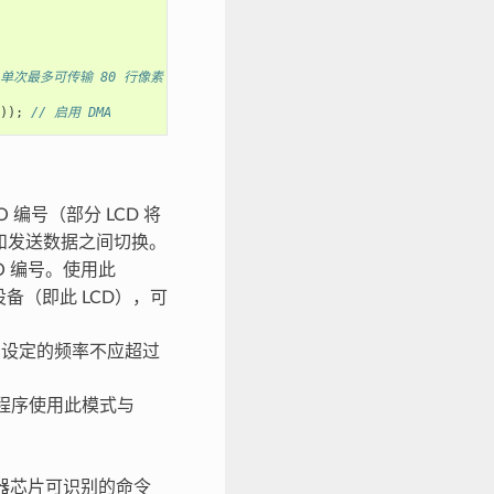
 单次最多可传输 80 行像素（假设像素格式为 RGB565）
));
// 启用 DMA
：
O 编号（部分 LCD 将
令和发送数据之间切换。
IO 编号。使用此
个设备（即此 LCD），可
)。设定的频率不应超过
驱动程序使用此模式与
制器芯片可识别的命令