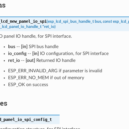
ns
_lcd_new_panel_io_spi
(
esp_lcd_spi_bus_handle_t
bus
,
const
esp_lcd_
_lcd_panel_io_handle_t
*
ret_io
)
 panel IO handle, for SPI interface.
bus
--
[in]
SPI bus handle
io_config
--
[in]
IO configuration, for SPI interface
ret_io
--
[out]
Returned IO handle
ESP_ERR_INVALID_ARG if parameter is invalid
ESP_ERR_NO_MEM if out of memory
ESP_OK on success
res
d_panel_io_spi_config_t