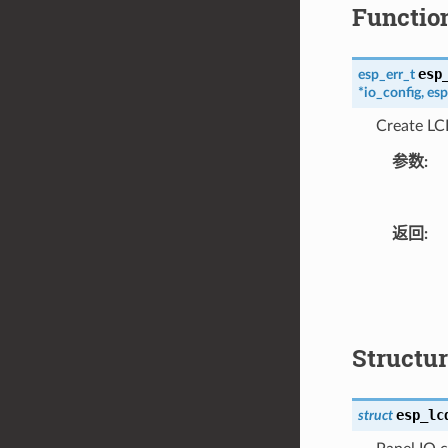
Functio
esp
esp_err_t
*
io_config
,
esp
Create LCD
参数
:
返回
:
Structu
esp_lc
struct