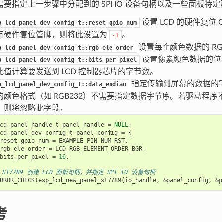
要指定上一步骤中分配到的 SPI IO 设备句柄以及一些面板特
设置 LCD 的硬件复位 G
p_lcd_panel_dev_config_t::reset_gpio_num
有硬件复位管脚，则将此设置为
。
-1
设置每个颜色数据的 RG
p_lcd_panel_dev_config_t::rgb_ele_order
设置像素颜色数据的位宽
p_lcd_panel_dev_config_t::bits_per_pixel
此值计算要发送到 LCD 控制器芯片的字节数。
指定传输到屏幕的数据的
p_lcd_panel_dev_config_t::data_endian
的颜色格式（如 RGB232）不需要指定数据字节序。若驱动程
，则将忽略此字段。
cd_panel_handle_t
panel_handle
=
NULL
;
cd_panel_dev_config_t
panel_config
=
{
reset_gpio_num
=
EXAMPLE_PIN_NUM_RST
,
rgb_ele_order
=
LCD_RGB_ELEMENT_ORDER_BGR
,
bits_per_pixel
=
16
,
为 ST7789 创建 LCD 面板句柄，并指定 SPI IO 设备句柄
RROR_CHECK
(
esp_lcd_new_panel_st7789
(
io_handle
,
&
panel_config
,
&
p
考