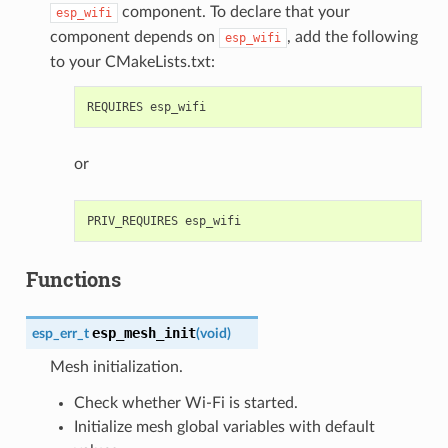
component. To declare that your
esp_wifi
component depends on
, add the following
esp_wifi
to your CMakeLists.txt:
or
Functions
esp_mesh_init
esp_err_t
(
void
)
Mesh initialization.
Check whether Wi-Fi is started.
Initialize mesh global variables with default