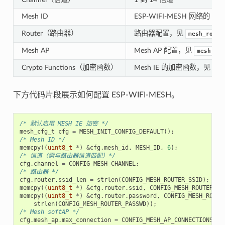
Mesh ID
ESP-WIFI-MESH 网络的 I
Router（路由器）
路由器配置，见
mesh_route
Mesh AP
Mesh AP 配置，见
mesh_ap_
Crypto Functions（加密函数）
Mesh IE 的加密函数，见
me
下方代码片段展示如何配置 ESP-WIFI-MESH。
/* 默认启用 MESH IE 加密 */
mesh_cfg_t
cfg
=
MESH_INIT_CONFIG_DEFAULT
();
/* Mesh ID */
memcpy
((
uint8_t
*
)
&
cfg
.
mesh_id
,
MESH_ID
,
6
);
/* 信道（需与路由器信道匹配）*/
cfg
.
channel
=
CONFIG_MESH_CHANNEL
;
/* 路由器 */
cfg
.
router
.
ssid_len
=
strlen
(
CONFIG_MESH_ROUTER_SSID
);
memcpy
((
uint8_t
*
)
&
cfg
.
router
.
ssid
,
CONFIG_MESH_ROUTER_SS
memcpy
((
uint8_t
*
)
&
cfg
.
router
.
password
,
CONFIG_MESH_ROUTE
strlen
(
CONFIG_MESH_ROUTER_PASSWD
));
/* Mesh softAP */
cfg
.
mesh_ap
.
max_connection
=
CONFIG_MESH_AP_CONNECTIONS
;