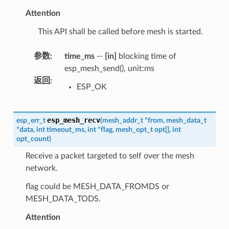
Attention
This API shall be called before mesh is started.
参数
:
time_ms
--
[in]
blocking time of
esp_mesh_send(), unit:ms
返回
:
ESP_OK
esp_mesh_recv
esp_err_t
(
mesh_addr_t
*
from
,
mesh_data_t
*
data
,
int
timeout_ms
,
int
*
flag
,
mesh_opt_t
opt
[
]
,
int
opt_count
)
Receive a packet targeted to self over the mesh
network.
flag could be MESH_DATA_FROMDS or
MESH_DATA_TODS.
Attention