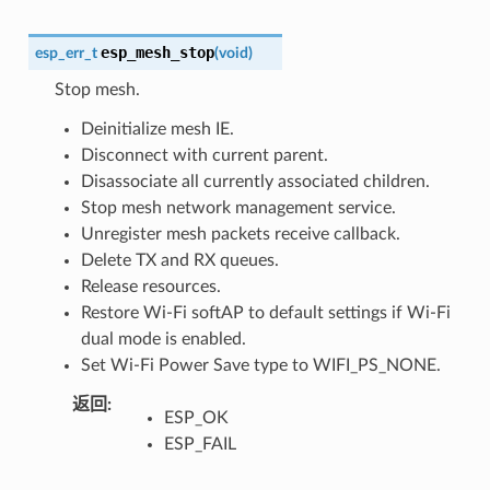
esp_mesh_stop
esp_err_t
(
void
)
Stop mesh.
Deinitialize mesh IE.
Disconnect with current parent.
Disassociate all currently associated children.
Stop mesh network management service.
Unregister mesh packets receive callback.
Delete TX and RX queues.
Release resources.
Restore Wi-Fi softAP to default settings if Wi-Fi
dual mode is enabled.
Set Wi-Fi Power Save type to WIFI_PS_NONE.
返回
:
ESP_OK
ESP_FAIL