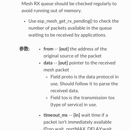
Mesh RX queue should be checked regularly to
avoid running out of memory.
Use esp_mesh_get_rx_pending() to check the
number of packets available in the queue
waiting to be received by applications.
参数
:
from
--
[out]
the address of the
original source of the packet
data
--
[out]
pointer to the received
mesh packet
Field proto is the data protocol in
use. Should follow it to parse the
received data.
Field tos is the transmission tos
(type of service) in use.
timeout_ms
--
[in]
wait time if a
packet isn't immediately available
(0:no wait, portMAX_DELAY:wait