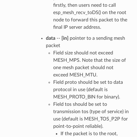
firstly, then users need to call
esp_mesh_recv_toDS() on the root
node to forward this packet to the
final IP server address.
data
--
[in]
pointer to a sending mesh
packet
Field size should not exceed
MESH_MPS. Note that the size of
one mesh packet should not
exceed MESH_MTU.
Field proto should be set to data
protocol in use (default is
MESH_PROTO_BIN for binary).
Field tos should be set to
transmission tos (type of service) in
use (default is MESH_TOS_P2P for
point-to-point reliable).
If the packet is to the root,