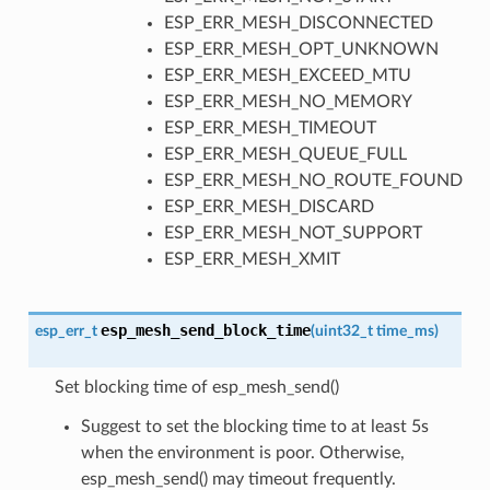
ESP_ERR_MESH_DISCONNECTED
ESP_ERR_MESH_OPT_UNKNOWN
ESP_ERR_MESH_EXCEED_MTU
ESP_ERR_MESH_NO_MEMORY
ESP_ERR_MESH_TIMEOUT
ESP_ERR_MESH_QUEUE_FULL
ESP_ERR_MESH_NO_ROUTE_FOUND
ESP_ERR_MESH_DISCARD
ESP_ERR_MESH_NOT_SUPPORT
ESP_ERR_MESH_XMIT
esp_mesh_send_block_time
esp_err_t
(
uint32_t
time_ms
)
Set blocking time of esp_mesh_send()
Suggest to set the blocking time to at least 5s
when the environment is poor. Otherwise,
esp_mesh_send() may timeout frequently.