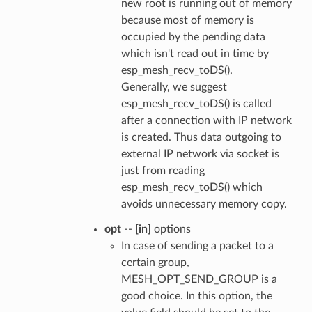
new root is running out of memory
because most of memory is
occupied by the pending data
which isn't read out in time by
esp_mesh_recv_toDS().
Generally, we suggest
esp_mesh_recv_toDS() is called
after a connection with IP network
is created. Thus data outgoing to
external IP network via socket is
just from reading
esp_mesh_recv_toDS() which
avoids unnecessary memory copy.
opt
--
[in]
options
In case of sending a packet to a
certain group,
MESH_OPT_SEND_GROUP is a
good choice. In this option, the