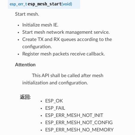
esp_mesh_start
esp_err_t
(
void
)
Start mesh.
Initialize mesh IE.
Start mesh network management service.
Create TX and RX queues according to the
configuration.
Register mesh packets receive callback.
Attention
This API shall be called after mesh
initialization and configuration.
返回
:
ESP_OK
ESP_FAIL
ESP_ERR_MESH_NOT_INIT
ESP_ERR_MESH_NOT_CONFIG
ESP_ERR_MESH_NO_MEMORY