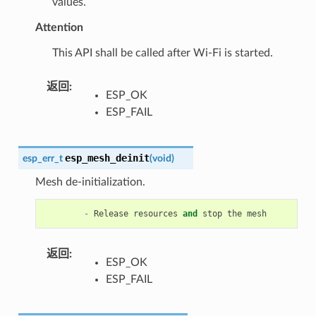
values.
Attention
This API shall be called after Wi-Fi is started.
返回
:
ESP_OK
ESP_FAIL
esp_mesh_deinit
esp_err_t
(
void
)
Mesh de-initialization.
-
Release
resources
and
stop
the
mesh
返回
:
ESP_OK
ESP_FAIL