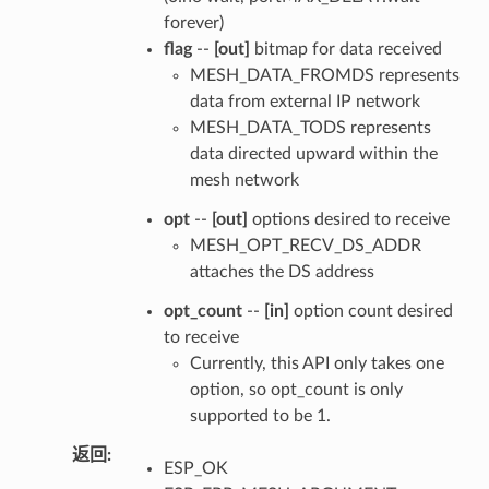
forever)
flag
--
[out]
bitmap for data received
MESH_DATA_FROMDS represents
data from external IP network
MESH_DATA_TODS represents
data directed upward within the
mesh network
opt
--
[out]
options desired to receive
MESH_OPT_RECV_DS_ADDR
attaches the DS address
opt_count
--
[in]
option count desired
to receive
Currently, this API only takes one
option, so opt_count is only
supported to be 1.
返回
:
ESP_OK