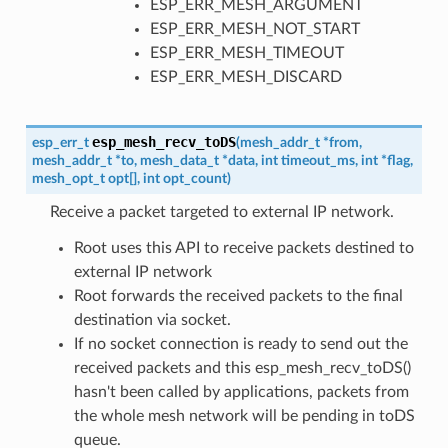
ESP_ERR_MESH_ARGUMENT
ESP_ERR_MESH_NOT_START
ESP_ERR_MESH_TIMEOUT
ESP_ERR_MESH_DISCARD
esp_mesh_recv_toDS
esp_err_t
(
mesh_addr_t
*
from
,
mesh_addr_t
*
to
,
mesh_data_t
*
data
,
int
timeout_ms
,
int
*
flag
,
mesh_opt_t
opt
[
]
,
int
opt_count
)
Receive a packet targeted to external IP network.
Root uses this API to receive packets destined to
external IP network
Root forwards the received packets to the final
destination via socket.
If no socket connection is ready to send out the
received packets and this esp_mesh_recv_toDS()
hasn't been called by applications, packets from
the whole mesh network will be pending in toDS
queue.