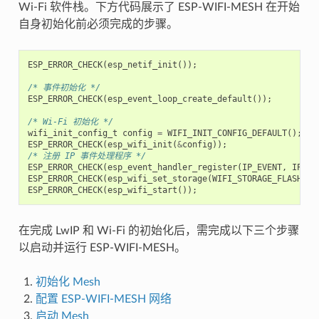
Wi-Fi 软件栈。下方代码展示了 ESP-WIFI-MESH 在开始
自身初始化前必须完成的步骤。
ESP_ERROR_CHECK
(
esp_netif_init
());
/* 事件初始化 */
ESP_ERROR_CHECK
(
esp_event_loop_create_default
());
/* Wi-Fi 初始化 */
wifi_init_config_t
config
=
WIFI_INIT_CONFIG_DEFAULT
();
ESP_ERROR_CHECK
(
esp_wifi_init
(
&
config
));
/* 注册 IP 事件处理程序 */
ESP_ERROR_CHECK
(
esp_event_handler_register
(
IP_EVENT
,
IP_EV
ESP_ERROR_CHECK
(
esp_wifi_set_storage
(
WIFI_STORAGE_FLASH
));
ESP_ERROR_CHECK
(
esp_wifi_start
());
在完成 LwIP 和 Wi-Fi 的初始化后，需完成以下三个步骤
以启动并运行 ESP-WIFI-MESH。
初始化 Mesh
配置 ESP-WIFI-MESH 网络
启动 Mesh