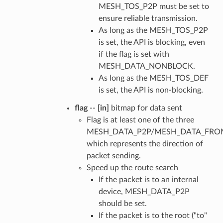
MESH_TOS_P2P must be set to
ensure reliable transmission.
As long as the MESH_TOS_P2P
is set, the API is blocking, even
if the flag is set with
MESH_DATA_NONBLOCK.
As long as the MESH_TOS_DEF
is set, the API is non-blocking.
flag
--
[in]
bitmap for data sent
Flag is at least one of the three
MESH_DATA_P2P/MESH_DATA_FRO
which represents the direction of
packet sending.
Speed up the route search
If the packet is to an internal
device, MESH_DATA_P2P
should be set.
If the packet is to the root ("to"