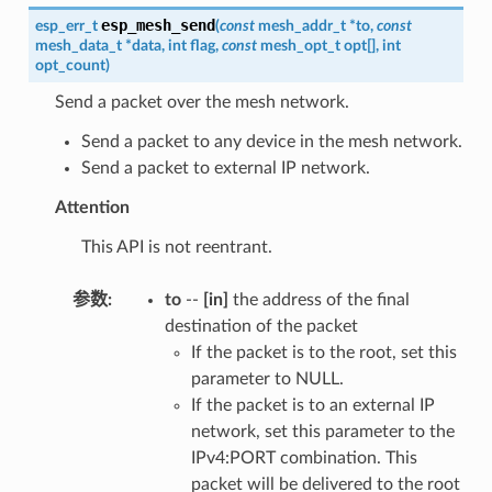
esp_mesh_send
esp_err_t
(
const
mesh_addr_t
*
to
,
const
mesh_data_t
*
data
,
int
flag
,
const
mesh_opt_t
opt
[
]
,
int
opt_count
)
Send a packet over the mesh network.
Send a packet to any device in the mesh network.
Send a packet to external IP network.
Attention
This API is not reentrant.
参数
:
to
--
[in]
the address of the final
destination of the packet
If the packet is to the root, set this
parameter to NULL.
If the packet is to an external IP
network, set this parameter to the
IPv4:PORT combination. This
packet will be delivered to the root