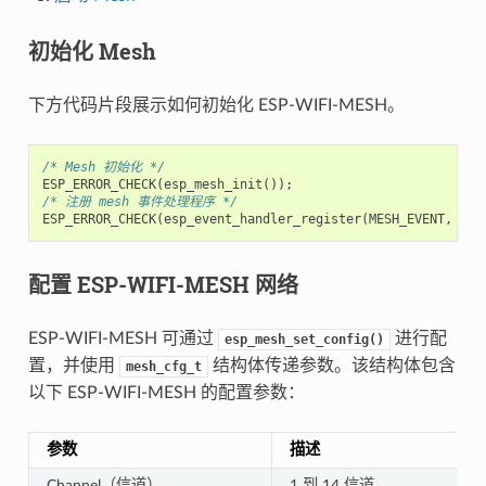
初始化 Mesh
下方代码片段展示如何初始化 ESP-WIFI-MESH。
/* Mesh 初始化 */
ESP_ERROR_CHECK
(
esp_mesh_init
());
/* 注册 mesh 事件处理程序 */
ESP_ERROR_CHECK
(
esp_event_handler_register
(
MESH_EVENT
,
ESP
配置 ESP-WIFI-MESH 网络
ESP-WIFI-MESH 可通过
进行配
esp_mesh_set_config()
置，并使用
结构体传递参数。该结构体包含
mesh_cfg_t
以下 ESP-WIFI-MESH 的配置参数：
参数
描述
Channel（信道）
1 到 14 信道