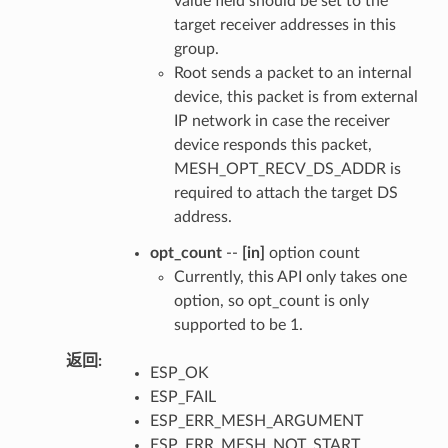
value field should be set to the
target receiver addresses in this
group.
Root sends a packet to an internal
device, this packet is from external
IP network in case the receiver
device responds this packet,
MESH_OPT_RECV_DS_ADDR is
required to attach the target DS
address.
opt_count
--
[in]
option count
Currently, this API only takes one
option, so opt_count is only
supported to be 1.
返回
:
ESP_OK
ESP_FAIL
ESP_ERR_MESH_ARGUMENT
ESP_ERR_MESH_NOT_START