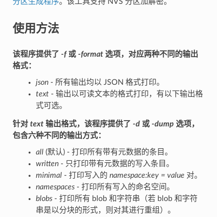
分区生成程序
。该工具支持 NVS 分区加解密。
使用方法
该程序提供了
-f
或
-format
选项，对应两种不同的输出
格式：
json
- 所有输出均以 JSON 格式打印。
text
- 输出以可读文本的格式打印，有以下输出格
式可选。
针对
text
输出格式，该程序提供了
-d
或
-dump
选项，
包含六种不同的输出方式：
all
(默认) - 打印所有带有元数据的条目。
written
- 只打印带有元数据的写入条目。
minimal
- 打印写入的
namespace:key = value
对。
namespaces
- 打印所有写入的命名空间。
blobs
- 打印所有 blob 和字符串（若 blob 和字符
串是以分块的形式，则对其进行重组）。