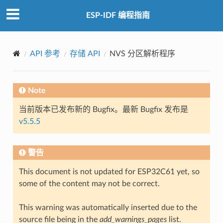
ESP-IDF 编程指南
API 参考
存储 API
NVS 分区解析程序
Note
当前版本已发布新的 Bugfix。最新 Bugfix 发布是
v5.5.5
警告
This document is not updated for ESP32C61 yet, so
some of the content may not be correct.
This warning was automatically inserted due to the
source file being in the
add_warnings_pages
list.