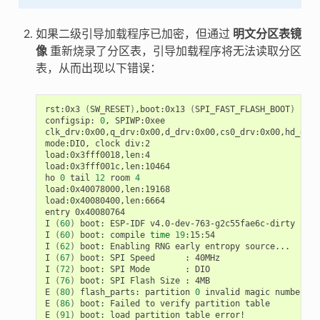
如果二级引导加载程序已加密，但通过
明文分区表镜
像
重新烧录了分区表，引导加载程序将无法读取分区
表，从而出现以下错误：
rst:0x3
(
SW_RESET
)
,boot:0x13
(
SPI_FAST_FLASH_BOOT
)
configsip:
0
,
SPIWP:0xee

clk_drv:0x00,q_drv:0x00,d_drv:0x00,cs0_drv:0x00,hd_drv:
mode:DIO,
clock
div:2

load:0x3fff0018,len:4

load:0x3fff001c,len:10464

ho
0
tail
12
room
4
load:0x40078000,len:19168

load:0x40080400,len:6664

entry
0x40080764

I
(
60
)
boot:
ESP-IDF
v4.0-dev-763-g2c55fae6c-dirty
2nd
I
(
60
)
boot:
compile
time
19
:15:54

I
(
62
)
boot:
Enabling
RNG
early
entropy
source...

I
(
67
)
boot:
SPI
Speed
:
40MHz

I
(
72
)
boot:
SPI
Mode
:
DIO

I
(
76
)
boot:
SPI
Flash
Size
:
4MB

E
(
80
)
flash_parts:
partition
0
invalid
magic
number
0x
E
(
86
)
boot:
Failed
to
verify
partition
table

E
(
91
)
boot:
load
partition
table