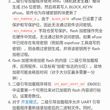
二级引导加载程序使用 RNG（随机数发生器）模块
生成 256 位密钥，然后将其写入
BLOCK_KEYN
eFuse。软件也为存储密钥的块更新了
。由于
eFuse 已设置了读
KEY_PURPOSE_N
BLOCK_KEYN
保护和写保护位，因此无法通过软件访问密钥。
字段也受写保护。flash 加密操作完全
KEY_PURPOSE_N
在硬件中完成，无法通过软件访问密钥。如果 eFuse
中已经存在有效密钥（例如用 espefuse 工具烧写的
密钥），则会跳过密钥生成，并将该密钥用于 flash
加密过程。
flash 加密块将加密 flash 的内容（二级引导加载程
序、应用程序、以及标有“加密”标志的分区）。就地
加密可能会耗些时间（对于大分区最多需要一分
钟）。
二级引导加载程序将在
(0b001)
SPI_BOOT_CRYPT_CNT
中设置第一个可用位来对已加密的 flash 内容进行标
记。设置奇数位。
对于
开发模式
，二级引导加载程序允许 UART 引导
加载程序重新烧录加密后的二进制文件。同时，