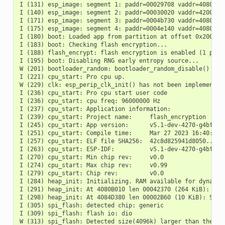
I (131) esp_image: segment 1: paddr=00029708 vaddr=40800000
I (140) esp_image: segment 2: paddr=00030020 vaddr=42000020
I (171) esp_image: segment 3: paddr=0004b730 vaddr=40806910
I (175) esp_image: segment 4: paddr=0004e140 vaddr=40809320
I (180) boot: Loaded app from partition at offset 0x20000

I (183) boot: Checking flash encryption...

I (188) flash_encrypt: flash encryption is enabled (1 plain
I (195) boot: Disabling RNG early entropy source...

W (201) bootloader_random: bootloader_random_disable() has 
I (221) cpu_start: Pro cpu up.

W (229) clk: esp_perip_clk_init() has not been implemented 
I (236) cpu_start: Pro cpu start user code

I (236) cpu_start: cpu freq: 96000000 Hz

I (237) cpu_start: Application information:

I (239) cpu_start: Project name:     flash_encryption

I (245) cpu_start: App version:      v5.1-dev-4270-g4bff4ed
I (251) cpu_start: Compile time:     Mar 27 2023 16:40:56

I (257) cpu_start: ELF file SHA256:  42c8d825941d8050...

I (263) cpu_start: ESP-IDF:          v5.1-dev-4270-g4bff4ed
I (270) cpu_start: Min chip rev:     v0.0

I (274) cpu_start: Max chip rev:     v0.99

I (279) cpu_start: Chip rev:         v0.0

I (284) heap_init: Initializing. RAM available for dynamic 
I (291) heap_init: At 4080B010 len 00042370 (264 KiB): D/IR
I (298) heap_init: At 4084D380 len 00002B60 (10 KiB): STACK
I (305) spi_flash: detected chip: generic

I (309) spi_flash: flash io: dio

W (313) spi_flash: Detected size(4096k) larger than the si