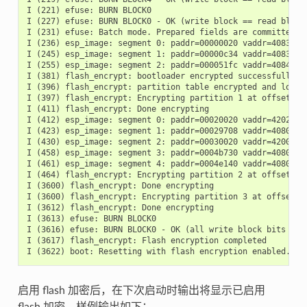
I (221) efuse: BURN BLOCK0

I (227) efuse: BURN BLOCK0 - OK (write block == read block)
I (231) efuse: Batch mode. Prepared fields are committed

I (236) esp_image: segment 0: paddr=00000020 vaddr=4083cfd0
I (245) esp_image: segment 1: paddr=00000c34 vaddr=4083efd0
I (255) esp_image: segment 2: paddr=000051fc vaddr=40846248
I (381) flash_encrypt: bootloader encrypted successfully

I (396) flash_encrypt: partition table encrypted and loaded
I (397) flash_encrypt: Encrypting partition 1 at offset 0x1
I (411) flash_encrypt: Done encrypting

I (412) esp_image: segment 0: paddr=00020020 vaddr=42020020
I (423) esp_image: segment 1: paddr=00029708 vaddr=40800000
I (430) esp_image: segment 2: paddr=00030020 vaddr=42000020
I (458) esp_image: segment 3: paddr=0004b730 vaddr=40806910
I (461) esp_image: segment 4: paddr=0004e140 vaddr=40809320
I (464) flash_encrypt: Encrypting partition 2 at offset 0x2
I (3600) flash_encrypt: Done encrypting

I (3600) flash_encrypt: Encrypting partition 3 at offset 0x
I (3612) flash_encrypt: Done encrypting

I (3613) efuse: BURN BLOCK0

I (3616) efuse: BURN BLOCK0 - OK (all write block bits are 
I (3617) flash_encrypt: Flash encryption completed

启用 flash 加密后，在下次启动时输出将显示已启用