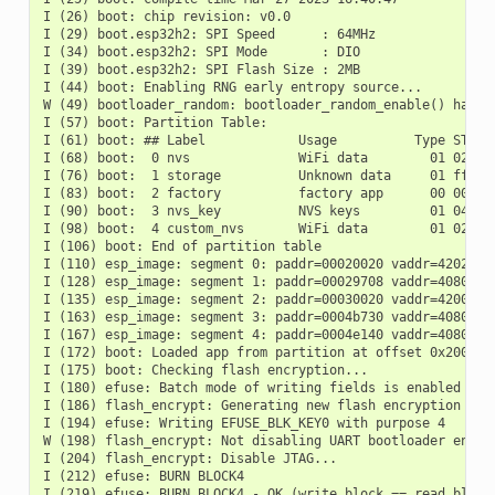
I (26) boot: chip revision: v0.0

I (29) boot.esp32h2: SPI Speed      : 64MHz

I (34) boot.esp32h2: SPI Mode       : DIO

I (39) boot.esp32h2: SPI Flash Size : 2MB

I (44) boot: Enabling RNG early entropy source...

W (49) bootloader_random: bootloader_random_enable() has no
I (57) boot: Partition Table:

I (61) boot: ## Label            Usage          Type ST Off
I (68) boot:  0 nvs              WiFi data        01 02 000
I (76) boot:  1 storage          Unknown data     01 ff 000
I (83) boot:  2 factory          factory app      00 00 000
I (90) boot:  3 nvs_key          NVS keys         01 04 001
I (98) boot:  4 custom_nvs       WiFi data        01 02 001
I (106) boot: End of partition table

I (110) esp_image: segment 0: paddr=00020020 vaddr=42020020
I (128) esp_image: segment 1: paddr=00029708 vaddr=40800000
I (135) esp_image: segment 2: paddr=00030020 vaddr=42000020
I (163) esp_image: segment 3: paddr=0004b730 vaddr=40806910
I (167) esp_image: segment 4: paddr=0004e140 vaddr=40809320
I (172) boot: Loaded app from partition at offset 0x20000

I (175) boot: Checking flash encryption...

I (180) efuse: Batch mode of writing fields is enabled

I (186) flash_encrypt: Generating new flash encryption key.
I (194) efuse: Writing EFUSE_BLK_KEY0 with purpose 4

W (198) flash_encrypt: Not disabling UART bootloader encryp
I (204) flash_encrypt: Disable JTAG...

I (212) efuse: BURN BLOCK4

I (219) efuse: BURN BLOCK4 - OK (write block == read block)