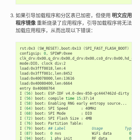
如果引导加载程序和分区表已加密，但使用
明文应用
程序镜像
重新烧录了应用程序，引导加载程序将无法
加载应用程序，从而出现以下错误：
rst:0x3
(
SW_RESET
)
,boot:0x13
(
SPI_FAST_FLASH_BOOT
)
configsip:
0
,
SPIWP:0xee

clk_drv:0x00,q_drv:0x00,d_drv:0x00,cs0_drv:0x00,hd_drv:
mode:DIO,
clock
div:2

load:0x3fff0018,len:4

load:0x3fff001c,len:8452

load:0x40078000,len:13616

load:0x40080400,len:6664

entry
0x40080764

I
(
56
)
boot:
ESP-IDF
v4.0-dev-850-gc4447462d-dirty
2nd
I
(
56
)
boot:
compile
time
15
:37:14

I
(
58
)
boot:
Enabling
RNG
early
entropy
source...

I
(
64
)
boot:
SPI
Speed
:
40MHz

I
(
68
)
boot:
SPI
Mode
:
DIO

I
(
72
)
boot:
SPI
Flash
Size
:
4MB

I
(
76
)
boot:
Partition
Table:

I
(
79
)
boot:
## Label            Usage          Type ST
I
(
87
)
boot:
0
nvs
WiFi
data
01
02
I
(
94
)
boot:
1
phy_init
RF
data
01
01