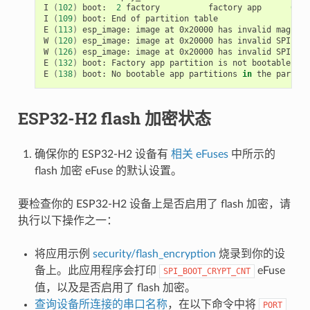
I
(
102
)
boot:
2
factory
factory
app
00
0
I
(
109
)
boot:
End
of
partition
table

E
(
113
)
esp_image:
image
at
0x20000
has
invalid
magic
b
W
(
120
)
esp_image:
image
at
0x20000
has
invalid
SPI
mod
W
(
126
)
esp_image:
image
at
0x20000
has
invalid
SPI
siz
E
(
132
)
boot:
Factory
app
partition
is
not
bootable

E
(
138
)
boot:
No
bootable
app
partitions
in
the
partiti
ESP32-H2 flash 加密状态
确保你的 ESP32-H2 设备有
相关 eFuses
中所示的
flash 加密 eFuse 的默认设置。
要检查你的 ESP32-H2 设备上是否启用了 flash 加密，请
执行以下操作之一：
将应用示例
security/flash_encryption
烧录到你的设
备上。此应用程序会打印
eFuse
SPI_BOOT_CRYPT_CNT
值，以及是否启用了 flash 加密。
查询设备所连接的串口名称
，在以下命令中将
PORT