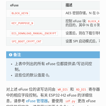
eFuse
描述
AES 密钥存储，N 在 0-5 
BLOCK_KEYN
控制 eFuse 块
BLOCK_KEYN
KEY_PURPOSE_N
的目的，其中 N 在 0 到 5
设置后，则在下载引导模式时禁
DIS_DOWNLOAD_MANUAL_ENCRYPT
设置 SPI 启动模式后，可
SPI_BOOT_CRYPT_CNT
备注
上表中列出的所有 eFuse 位都提供读/写访问控
制。
这些位的默认值是 0。
对上述 eFuse 位的读写访问由
和
寄存器
WR_DIS
RD_DIS
中的相应字段控制。有关 ESP32-H2 eFuse 的详细信
息，请参考
eFuse 管理器
。要使用
更改 eFuse
idf.py