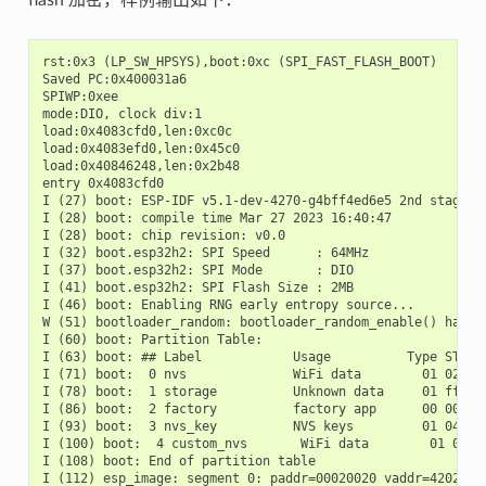
flash 加密，样例输出如下：
rst:0x3 (LP_SW_HPSYS),boot:0xc (SPI_FAST_FLASH_BOOT)

Saved PC:0x400031a6

SPIWP:0xee

mode:DIO, clock div:1

load:0x4083cfd0,len:0xc0c

load:0x4083efd0,len:0x45c0

load:0x40846248,len:0x2b48

entry 0x4083cfd0

I (27) boot: ESP-IDF v5.1-dev-4270-g4bff4ed6e5 2nd stage bo
I (28) boot: compile time Mar 27 2023 16:40:47

I (28) boot: chip revision: v0.0

I (32) boot.esp32h2: SPI Speed      : 64MHz

I (37) boot.esp32h2: SPI Mode       : DIO

I (41) boot.esp32h2: SPI Flash Size : 2MB

I (46) boot: Enabling RNG early entropy source...

W (51) bootloader_random: bootloader_random_enable() has no
I (60) boot: Partition Table:

I (63) boot: ## Label            Usage          Type ST Off
I (71) boot:  0 nvs              WiFi data        01 02 000
I (78) boot:  1 storage          Unknown data     01 ff 000
I (86) boot:  2 factory          factory app      00 00 000
I (93) boot:  3 nvs_key          NVS keys         01 04 001
I (100) boot:  4 custom_nvs       WiFi data        01 02 00
I (108) boot: End of partition table

I (112) esp_image: segment 0: paddr=00020020 vaddr=42020020