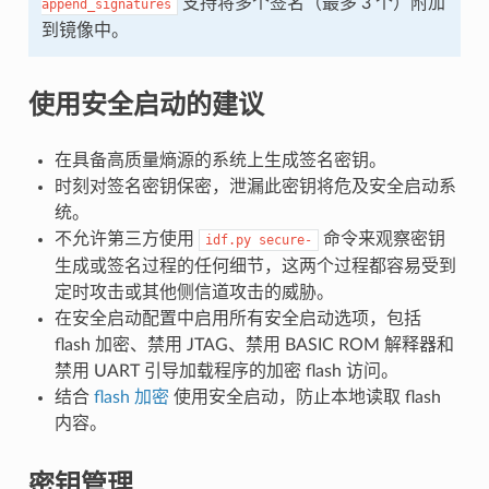
支持将多个签名（最多 3 个）附加
append_signatures
到镜像中。
使用安全启动的建议
在具备高质量熵源的系统上生成签名密钥。
时刻对签名密钥保密，泄漏此密钥将危及安全启动系
统。
不允许第三方使用
命令来观察密钥
idf.py
secure-
生成或签名过程的任何细节，这两个过程都容易受到
定时攻击或其他侧信道攻击的威胁。
在安全启动配置中启用所有安全启动选项，包括
flash 加密、禁用 JTAG、禁用 BASIC ROM 解释器和
禁用 UART 引导加载程序的加密 flash 访问。
结合
flash 加密
使用安全启动，防止本地读取 flash
内容。
密钥管理