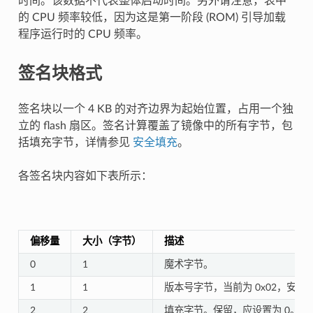
时间。该数据不代表整体启动时间。另外请注意，表中
的 CPU 频率较低，因为这是第一阶段 (ROM) 引导加载
程序运行时的 CPU 频率。
签名块格式
签名块以一个 4 KB 的对齐边界为起始位置，占用一个独
立的 flash 扇区。签名计算覆盖了镜像中的所有字节，包
括填充字节，详情参见
安全填充
。
各签名块内容如下表所示：
偏移量
大小（字节）
描述
0
1
魔术字节。
1
1
版本号字节，当前为 0x02，安全启动
2
2
填充字节。保留，应设置为 0。