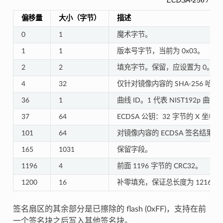
ECDSA-256 / 
偏移量
大小（字节）
描述
0
1
魔术字节。
1
1
版本号字节，当前为 0x03。
2
2
填充字节。保留，应设置为 0。
4
32
仅针对镜像内容的 SHA-256 哈
36
1
曲线 ID。1 代表 NIST192p 曲线，
37
64
ECDSA 公钥：32 字节的 X 坐标，
101
64
对镜像内容的 ECDSA 签名结果（RFC
165
1031
保留字段。
1196
4
前面 1196 字节的 CRC32。
1200
16
补零填充，保证总长度为 1216 字
签名扇区的其余部分是已擦除的 flash (0xFF)，支持在前
一个签名块之后写入其他签名块。