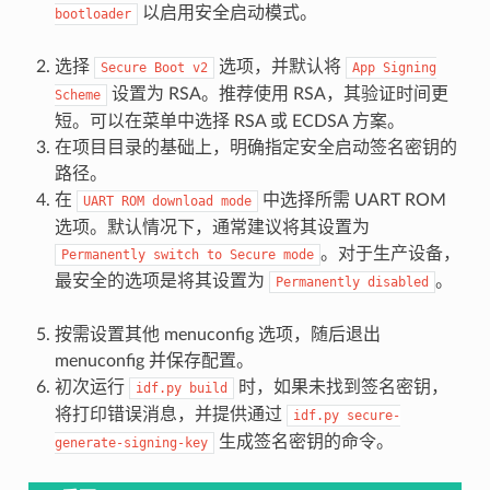
以启用安全启动模式。
bootloader
选择
选项，并默认将
Secure
Boot
v2
App
Signing
设置为 RSA。推荐使用 RSA，其验证时间更
Scheme
短。可以在菜单中选择 RSA 或 ECDSA 方案。
在项目目录的基础上，明确指定安全启动签名密钥的
路径。
在
中选择所需 UART ROM
UART
ROM
download
mode
选项。默认情况下，通常建议将其设置为
。对于生产设备，
Permanently
switch
to
Secure
mode
最安全的选项是将其设置为
。
Permanently
disabled
按需设置其他 menuconfig 选项，随后退出
menuconfig 并保存配置。
初次运行
时，如果未找到签名密钥，
idf.py
build
将打印错误消息，并提供通过
idf.py
secure-
生成签名密钥的命令。
generate-signing-key