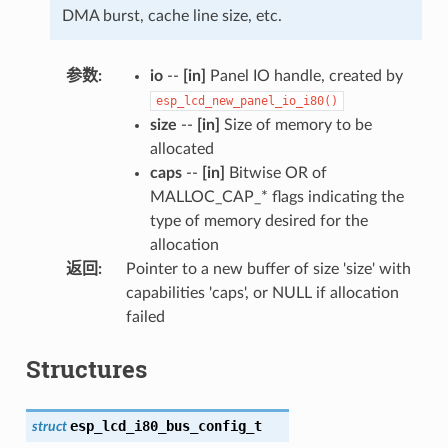
DMA burst, cache line size, etc.
参数
:
io
--
[in]
Panel IO handle, created by
esp_lcd_new_panel_io_i80()
size
--
[in]
Size of memory to be
allocated
caps
--
[in]
Bitwise OR of
MALLOC_CAP_* flags indicating the
type of memory desired for the
allocation
返回
:
Pointer to a new buffer of size 'size' with
capabilities 'caps', or NULL if allocation
failed
Structures
esp_lcd_i80_bus_config_t
struct