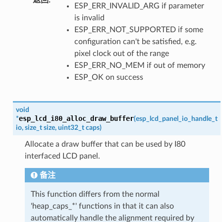
ESP_ERR_INVALID_ARG if parameter
is invalid
ESP_ERR_NOT_SUPPORTED if some
configuration can't be satisfied, e.g.
pixel clock out of the range
ESP_ERR_NO_MEM if out of memory
ESP_OK on success
void
esp_lcd_i80_alloc_draw_buffer
*
(
esp_lcd_panel_io_handle_t
io
,
size_t
size
,
uint32_t
caps
)
Allocate a draw buffer that can be used by I80
interfaced LCD panel.
备注
This function differs from the normal
'heap_caps_*' functions in that it can also
automatically handle the alignment required by