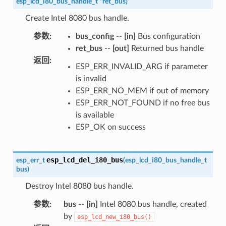
esp_lcd_i80_bus_handle_t
*
ret_bus
)
Create Intel 8080 bus handle.
参数
:
bus_config
--
[in]
Bus configuration
ret_bus
--
[out]
Returned bus handle
返回
:
ESP_ERR_INVALID_ARG if parameter
is invalid
ESP_ERR_NO_MEM if out of memory
ESP_ERR_NOT_FOUND if no free bus
is available
ESP_OK on success
esp_lcd_del_i80_bus
esp_err_t
(
esp_lcd_i80_bus_handle_t
bus
)
Destroy Intel 8080 bus handle.
参数
:
bus
--
[in]
Intel 8080 bus handle, created
by
esp_lcd_new_i80_bus()