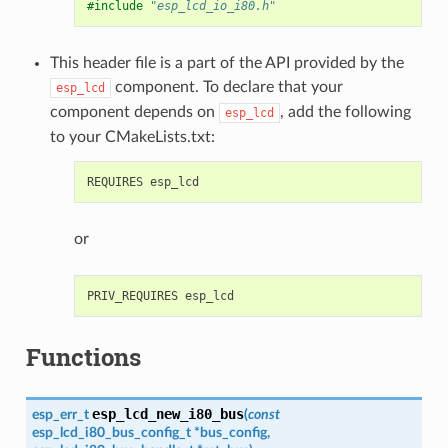
#include
"esp_lcd_io_i80.h"
This header file is a part of the API provided by the
component. To declare that your
esp_lcd
component depends on
, add the following
esp_lcd
to your CMakeLists.txt:
or
Functions
esp_lcd_new_i80_bus
esp_err_t
(
const
esp_lcd_i80_bus_config_t
*
bus_config
,