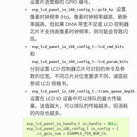
设置片选管脚的 GPIO 编号。
设置
esp_lcd_panel_io_i80_config_t::pclk_hz
像素时钟频率 (Hz)。像素时钟频率越高，刷新
率越高，但如果 DMA 带宽不足或 LCD 控制器
芯片不支持高像素时钟频率，则可能会导致闪
烁。
esp_lcd_panel_io_i80_config_t::lcd_cmd_bits
和
esp_lcd_panel_io_i80_config_t::lcd_param_bits
分别设置 LCD 控制器芯片可识别的命令及参
数的位宽。不同芯片对位宽要求不同，请提前
参阅 LCD 规格书。
esp_lcd_panel_io_i80_config_t::trans_queue_depth
设置在 LCD IO 设备中可以排队的最大传输
量。该值越大，可以排队的传输越多，但消耗
的内存也越多。
esp_lcd_panel_io_handle_t
io_handle
=
NULL
;
esp_lcd_panel_io_i80_config_t
io_config
=
{
.
cs_gpio_num
=
EXAMPLE_PIN_NUM_CS
,