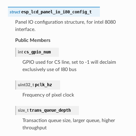
esp_lcd_panel_io_i80_config_t
struct
Panel IO configuration structure, for intel 8080
interface.
Public Members
cs_gpio_num
int
GPIO used for CS line, set to -1 will declaim
exclusively use of I80 bus
pclk_hz
uint32_t
Frequency of pixel clock
trans_queue_depth
size_t
Transaction queue size, larger queue, higher
throughput