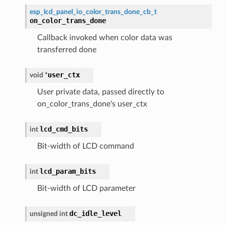
esp_lcd_panel_io_color_trans_done_cb_t
on_color_trans_done
Callback invoked when color data was
transferred done
user_ctx
void
*
User private data, passed directly to
on_color_trans_done's user_ctx
lcd_cmd_bits
int
Bit-width of LCD command
lcd_param_bits
int
Bit-width of LCD parameter
dc_idle_level
unsigned
int