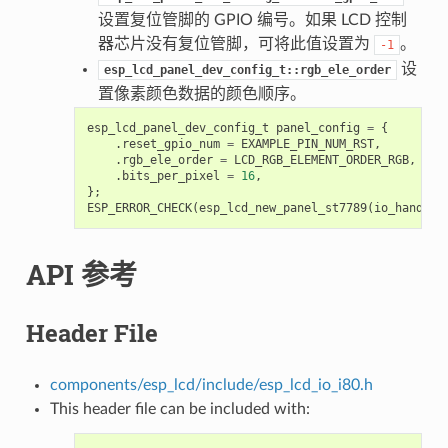
设置复位管脚的 GPIO 编号。如果 LCD 控制
器芯片没有复位管脚，可将此值设置为
。
-1
设
esp_lcd_panel_dev_config_t::rgb_ele_order
置像素颜色数据的颜色顺序。
esp_lcd_panel_dev_config_t
panel_config
=
{
.
reset_gpio_num
=
EXAMPLE_PIN_NUM_RST
,
.
rgb_ele_order
=
LCD_RGB_ELEMENT_ORDER_RGB
,
.
bits_per_pixel
=
16
,
};
ESP_ERROR_CHECK
(
esp_lcd_new_panel_st7789
(
io_handle
,
API 参考
Header File
components/esp_lcd/include/esp_lcd_io_i80.h
This header file can be included with: