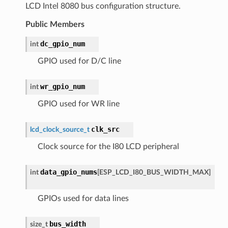
LCD Intel 8080 bus configuration structure.
Public Members
dc_gpio_num
int
GPIO used for D/C line
wr_gpio_num
int
GPIO used for WR line
clk_src
lcd_clock_source_t
Clock source for the I80 LCD peripheral
data_gpio_nums
int
[
ESP_LCD_I80_BUS_WIDTH_MAX
]
GPIOs used for data lines
bus_width
size_t