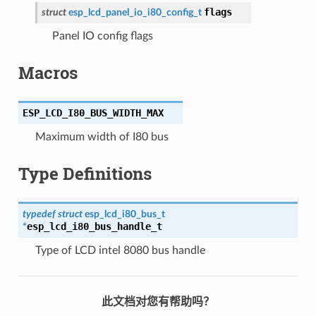
flags
struct
esp_lcd_panel_io_i80_config_t
Panel IO config flags
Macros
ESP_LCD_I80_BUS_WIDTH_MAX
Maximum width of I80 bus
Type Definitions
typedef
struct
esp_lcd_i80_bus_t
esp_lcd_i80_bus_handle_t
*
Type of LCD intel 8080 bus handle
此文档对您有帮助吗？