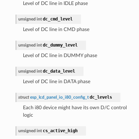
Level of DC line in IDLE phase
dc_cmd_level
unsigned
int
Level of DC line in CMD phase
dc_dummy_level
unsigned
int
Level of DC line in DUMMY phase
dc_data_level
unsigned
int
Level of DC line in DATA phase
dc_levels
struct
esp_lcd_panel_io_i80_config_t
Each i80 device might have its own D/C control
logic
cs_active_high
unsigned
int