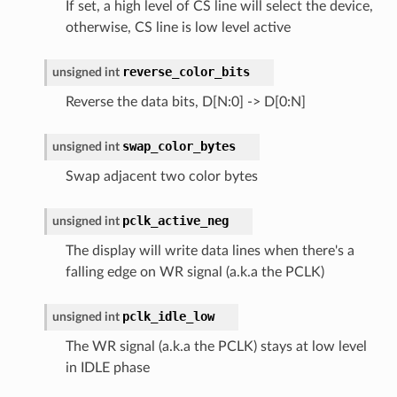
If set, a high level of CS line will select the device,
otherwise, CS line is low level active
reverse_color_bits
unsigned
int
Reverse the data bits, D[N:0] -> D[0:N]
swap_color_bytes
unsigned
int
Swap adjacent two color bytes
pclk_active_neg
unsigned
int
The display will write data lines when there's a
falling edge on WR signal (a.k.a the PCLK)
pclk_idle_low
unsigned
int
The WR signal (a.k.a the PCLK) stays at low level
in IDLE phase