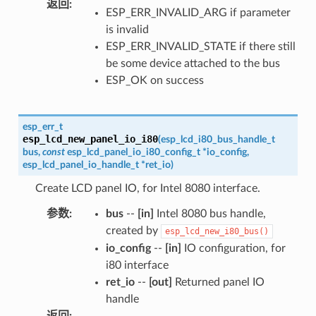
返回
:
ESP_ERR_INVALID_ARG if parameter
is invalid
ESP_ERR_INVALID_STATE if there still
be some device attached to the bus
ESP_OK on success
esp_err_t
esp_lcd_new_panel_io_i80
(
esp_lcd_i80_bus_handle_t
bus
,
const
esp_lcd_panel_io_i80_config_t
*
io_config
,
esp_lcd_panel_io_handle_t
*
ret_io
)
Create LCD panel IO, for Intel 8080 interface.
参数
:
bus
--
[in]
Intel 8080 bus handle,
created by
esp_lcd_new_i80_bus()
io_config
--
[in]
IO configuration, for
i80 interface
ret_io
--
[out]
Returned panel IO
handle
返回
: