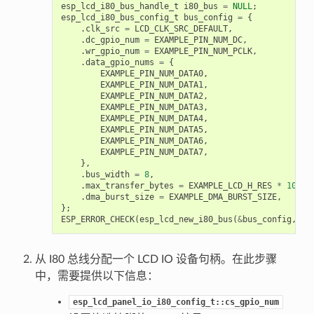
esp_lcd_i80_bus_handle_t
i80_bus
=
NULL
;
esp_lcd_i80_bus_config_t
bus_config
=
{
.
clk_src
=
LCD_CLK_SRC_DEFAULT
,
.
dc_gpio_num
=
EXAMPLE_PIN_NUM_DC
,
.
wr_gpio_num
=
EXAMPLE_PIN_NUM_PCLK
,
.
data_gpio_nums
=
{
EXAMPLE_PIN_NUM_DATA0
,
EXAMPLE_PIN_NUM_DATA1
,
EXAMPLE_PIN_NUM_DATA2
,
EXAMPLE_PIN_NUM_DATA3
,
EXAMPLE_PIN_NUM_DATA4
,
EXAMPLE_PIN_NUM_DATA5
,
EXAMPLE_PIN_NUM_DATA6
,
EXAMPLE_PIN_NUM_DATA7
,
},
.
bus_width
=
8
,
.
max_transfer_bytes
=
EXAMPLE_LCD_H_RES
*
100
*
.
dma_burst_size
=
EXAMPLE_DMA_BURST_SIZE
,
};
ESP_ERROR_CHECK
(
esp_lcd_new_i80_bus
(
&
bus_config
,
&
i
从 I80 总线分配一个 LCD IO 设备句柄。在此步骤
中，需要提供以下信息：
esp_lcd_panel_io_i80_config_t::cs_gpio_num