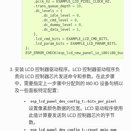
.
pclk_hz
=
EXAMPLE_LCD_PIXEL_CLOCK_HZ
,
.
trans_queue_depth
=
10
,
.
dc_levels
=
{
.
dc_idle_level
=
0
,
.
dc_cmd_level
=
0
,
.
dc_dummy_level
=
0
,
.
dc_data_level
=
1
,
},
.
lcd_cmd_bits
=
EXAMPLE_LCD_CMD_BITS
,
.
lcd_param_bits
=
EXAMPLE_LCD_PARAM_BITS
,
};
ESP_ERROR_CHECK
(
esp_lcd_new_panel_io_i80
(
i80_bus
,
&
安装 LCD 控制器驱动程序。LCD 控制器驱动程序负
责向 LCD 控制器芯片发送命令和参数。在此步骤
中，需要指定上一步骤中分配到的 I80 IO 设备句柄以
及一些面板特定配置：
esp_lcd_panel_dev_config_t::bits_per_pixel
设置像素颜色数据的位宽。LCD 驱动程序使用
此值计算要发送到 LCD 控制器芯片的字节
数。
esp_lcd_panel_dev_config_t::reset_gpio_num