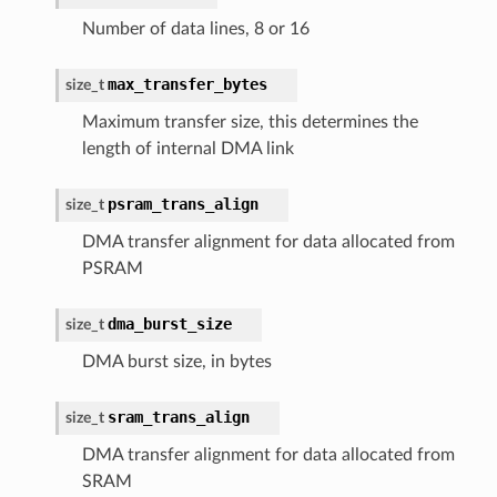
Number of data lines, 8 or 16
max_transfer_bytes
size_t
Maximum transfer size, this determines the
length of internal DMA link
psram_trans_align
size_t
DMA transfer alignment for data allocated from
PSRAM
dma_burst_size
size_t
DMA burst size, in bytes
sram_trans_align
size_t
DMA transfer alignment for data allocated from
SRAM