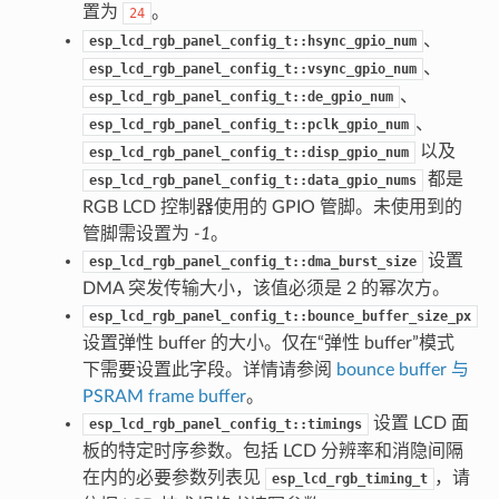
置为
。
24
、
esp_lcd_rgb_panel_config_t::hsync_gpio_num
、
esp_lcd_rgb_panel_config_t::vsync_gpio_num
、
esp_lcd_rgb_panel_config_t::de_gpio_num
、
esp_lcd_rgb_panel_config_t::pclk_gpio_num
以及
esp_lcd_rgb_panel_config_t::disp_gpio_num
都是
esp_lcd_rgb_panel_config_t::data_gpio_nums
RGB LCD 控制器使用的 GPIO 管脚。未使用到的
管脚需设置为
-1
。
设置
esp_lcd_rgb_panel_config_t::dma_burst_size
DMA 突发传输大小，该值必须是 2 的幂次方。
esp_lcd_rgb_panel_config_t::bounce_buffer_size_px
设置弹性 buffer 的大小。仅在“弹性 buffer”模式
下需要设置此字段。详情请参阅
bounce buffer 与
PSRAM frame buffer
。
设置 LCD 面
esp_lcd_rgb_panel_config_t::timings
板的特定时序参数。包括 LCD 分辨率和消隐间隔
在内的必要参数列表见
，请
esp_lcd_rgb_timing_t