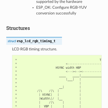
supported by the hardware
ESP_OK: Configure RGB-YUV
conversion successfully
Structures
esp_lcd_rgb_timing_t
struct
LCD RGB timing structure.
*
Total
*
<------------------------
*
HSYNC
width
HBP
Act
*
<---><--><---------------
*
____
____
|
________________
*
|
___
|
|
*
|
*
__
|
|
*
/|
\    
/|
\  
|
|
*
|
VSYNC
|
|
|
*
|
Width
\
|/
|
__
|
*
|
/|
\     
|
|
*
|
VBP
|
|
|