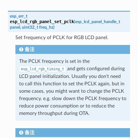
esp_err_t
esp_lcd_rgb_panel_set_pclk
(
esp_lcd_panel_handle_t
panel
,
uint32_t
freq_hz
)
Set frequency of PCLK for RGB LCD panel.
备注
The PCLK frequency is set in the
and gets configured during
esp_lcd_rgb_timing_t
LCD panel initialization. Usually you don't need
to call this function to set the PCLK again, but in
some cases, you might want to change the PCLK
frequency. e.g. slow down the PCLK frequency to
reduce power consumption or to reduce the
memory throughput during OTA.
备注