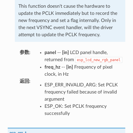
This function doesn't cause the hardware to
update the PCLK immediately but to record the
new frequency and set a flag internally. Only in
the next VSYNC event handler, will the driver
attempt to update the PCLK frequency.
参数
:
panel
--
[in]
LCD panel handle,
returned from
esp_lcd_new_rgb_panel
freq_hz
--
[in]
Frequency of pixel
clock, in Hz
返回
:
ESP_ERR_INVALID_ARG: Set PCLK
frequency failed because of invalid
argument
ESP_OK: Set PCLK frequency
successfully
esp_err_t