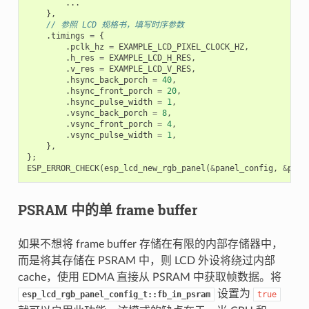
...
},
// 参照 LCD 规格书，填写时序参数
.
timings
=
{
.
pclk_hz
=
EXAMPLE_LCD_PIXEL_CLOCK_HZ
,
.
h_res
=
EXAMPLE_LCD_H_RES
,
.
v_res
=
EXAMPLE_LCD_V_RES
,
.
hsync_back_porch
=
40
,
.
hsync_front_porch
=
20
,
.
hsync_pulse_width
=
1
,
.
vsync_back_porch
=
8
,
.
vsync_front_porch
=
4
,
.
vsync_pulse_width
=
1
,
},
};
ESP_ERROR_CHECK
(
esp_lcd_new_rgb_panel
(
&
panel_config
,
&
pane
PSRAM 中的单 frame buffer
如果不想将 frame buffer 存储在有限的内部存储器中，
而是将其存储在 PSRAM 中，则 LCD 外设将绕过内部
cache，使用 EDMA 直接从 PSRAM 中获取帧数据。将
设置为
esp_lcd_rgb_panel_config_t::fb_in_psram
true