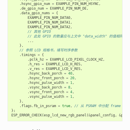
.
hsync_gpio_num
=
EXAMPLE_PIN_NUM_HSYNC
,
.
de_gpio_num
=
EXAMPLE_PIN_NUM_DE
,
.
data_gpio_nums
=
{
EXAMPLE_PIN_NUM_DATA0
,
EXAMPLE_PIN_NUM_DATA1
,
EXAMPLE_PIN_NUM_DATA2
,
// 其他 GPIO
// 此处 GPIO 的数量应与上文中 "data_width" 的值相同
...
},
// 参照 LCD 规格书，填写时序参数
.
timings
=
{
.
pclk_hz
=
EXAMPLE_LCD_PIXEL_CLOCK_HZ
,
.
h_res
=
EXAMPLE_LCD_H_RES
,
.
v_res
=
EXAMPLE_LCD_V_RES
,
.
hsync_back_porch
=
40
,
.
hsync_front_porch
=
20
,
.
hsync_pulse_width
=
1
,
.
vsync_back_porch
=
8
,
.
vsync_front_porch
=
4
,
.
vsync_pulse_width
=
1
,
},
.
flags
.
fb_in_psram
=
true
,
// 从 PSRAM 中分配 frame buf
};
ESP_ERROR_CHECK
(
esp_lcd_new_rgb_panel
(
&
panel_config
,
&
pane