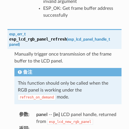
invalid argument
ESP_OK: Get frame buffer address
successfully
esp_err_t
esp_lcd_rgb_panel_refresh
(
esp_lcd_panel_handle_t
panel
)
Manually trigger once transmission of the frame
buffer to the LCD panel.
备注
This function should only be called when the
RGB panel is working under the
mode.
refresh_on_demand
参数
:
panel
--
[in]
LCD panel handle, returned
from
esp_lcd_new_rgb_panel
返回
: