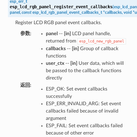
esp_err_t
esp_lcd_rgb_panel_register_event_callbacks
(
esp_lcd_pan
panel
,
const
esp_lcd_rgb_panel_event_callbacks_t
*
callbacks
,
void
*
u
Register LCD RGB panel event callbacks.
参数
:
panel
--
[in]
LCD panel handle,
returned from
esp_lcd_new_rgb_panel
callbacks
--
[in]
Group of callback
functions
user_ctx
--
[in]
User data, which will
be passed to the callback functions
directly
返回
:
ESP_OK: Set event callbacks
successfully
ESP_ERR_INVALID_ARG: Set event
callbacks failed because of invalid
argument
ESP_FAIL: Set event callbacks failed
because of other error