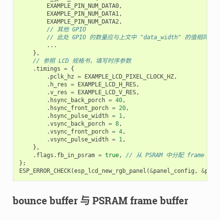
EXAMPLE_PIN_NUM_DATA0
,
EXAMPLE_PIN_NUM_DATA1
,
EXAMPLE_PIN_NUM_DATA2
,
// 其他 GPIO
// 此处 GPIO 的数量应与上文中 "data_width" 的值相同
...
},
// 参照 LCD 规格书，填写时序参数
.
timings
=
{
.
pclk_hz
=
EXAMPLE_LCD_PIXEL_CLOCK_HZ
,
.
h_res
=
EXAMPLE_LCD_H_RES
,
.
v_res
=
EXAMPLE_LCD_V_RES
,
.
hsync_back_porch
=
40
,
.
hsync_front_porch
=
20
,
.
hsync_pulse_width
=
1
,
.
vsync_back_porch
=
8
,
.
vsync_front_porch
=
4
,
.
vsync_pulse_width
=
1
,
},
.
flags
.
fb_in_psram
=
true
,
// 从 PSRAM 中分配 frame buf
};
ESP_ERROR_CHECK
(
esp_lcd_new_rgb_panel
(
&
panel_config
,
&
pane
bounce buffer 与 PSRAM frame buffer