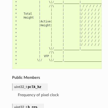
*
|
     \
|/
_____
|
_________
|
________________
*
|
/|
\     
|
|
/
/
/
/
/
/
/
/
*
|
|
|
|/
/
/
/
/
/
/
/
*
Total
|
|
|
|/
/
/
/
/
/
/
/
*
Height
|
|
|
|/
/
/
/
/
/
/
/
*
|
Active
|
|
|/
/
/
/
/
/
/
/
*
|
Height
|
|
|/
/
/
/
/
/
Acti
*
|
|
|
|/
/
/
/
/
/
/
/
*
|
|
|
|/
/
/
/
/
/
/
/
*
|
|
|
|/
/
/
/
/
/
/
/
*
|
|
|
|/
/
/
/
/
/
/
/
*
|
|
|
|/
/
/
/
/
/
/
/
*
|
     \
|/
_____
|
_________
|
________________
*
|
/|
\     
|
*
|
VFP
|
|
*
            \
|/
    \
|/
_____
|
__________________________
*
Public Members
pclk_hz
uint32_t
Frequency of pixel clock
h_res
uint32_t