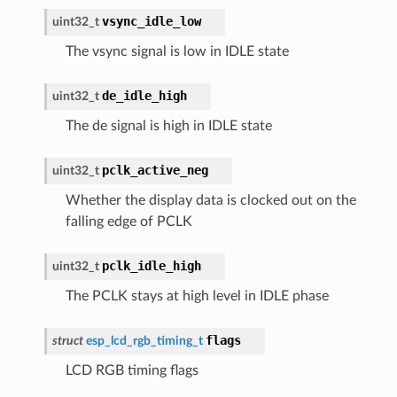
vsync_idle_low
uint32_t
The vsync signal is low in IDLE state
de_idle_high
uint32_t
The de signal is high in IDLE state
pclk_active_neg
uint32_t
Whether the display data is clocked out on the
falling edge of PCLK
pclk_idle_high
uint32_t
The PCLK stays at high level in IDLE phase
flags
struct
esp_lcd_rgb_timing_t
LCD RGB timing flags