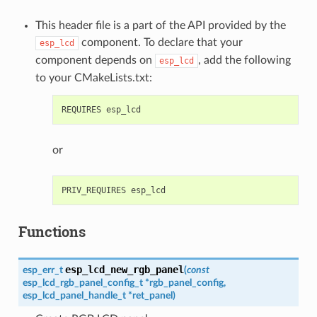
This header file is a part of the API provided by the
component. To declare that your
esp_lcd
component depends on
, add the following
esp_lcd
to your CMakeLists.txt:
or
Functions
esp_lcd_new_rgb_panel
esp_err_t
(
const
esp_lcd_rgb_panel_config_t
*
rgb_panel_config
,
esp_lcd_panel_handle_t
*
ret_panel
)