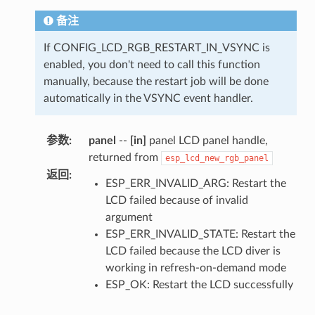
备注
If CONFIG_LCD_RGB_RESTART_IN_VSYNC is
enabled, you don't need to call this function
manually, because the restart job will be done
automatically in the VSYNC event handler.
参数
:
panel
--
[in]
panel LCD panel handle,
returned from
esp_lcd_new_rgb_panel
返回
:
ESP_ERR_INVALID_ARG: Restart the
LCD failed because of invalid
argument
ESP_ERR_INVALID_STATE: Restart the
LCD failed because the LCD diver is
working in refresh-on-demand mode
ESP_OK: Restart the LCD successfully