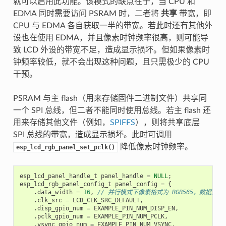
就可以启用此功能。该模式的缺点在于，当 CPU 和
EDMA 同时需要访问 PSRAM 时，二者将
共享
带宽，即
CPU 与 EDMA 各自获取一半的带宽。若此时还有其他外
设也在使用 EDMA，并且像素时钟频率很高，则可能导
致 LCD 外设的带宽不足，造成显示损坏。但如果像素时
钟频率较低，就不会出现这种问题，且只需极少的 CPU
干预。
PSRAM 与主 flash（用来存储固件二进制文件）共享同
一个 SPI 总线，但二者不能同时使用总线。若主 flash 还
用来存储其他文件（例如，
SPIFFS
），则将共享底层
SPI 总线的带宽，造成显示损坏。此时可调用
降低像素时钟频率。
esp_lcd_rgb_panel_set_pclk()
esp_lcd_panel_handle_t
panel_handle
=
NULL
;
esp_lcd_rgb_panel_config_t
panel_config
=
{
.
data_width
=
16
,
// 并行模式下像素格式为 RGB565，数据宽度为
.
clk_src
=
LCD_CLK_SRC_DEFAULT
,
.
disp_gpio_num
=
EXAMPLE_PIN_NUM_DISP_EN
,
.
pclk_gpio_num
=
EXAMPLE_PIN_NUM_PCLK
,
.
vsync_gpio_num
=
EXAMPLE_PIN_NUM_VSYNC
,