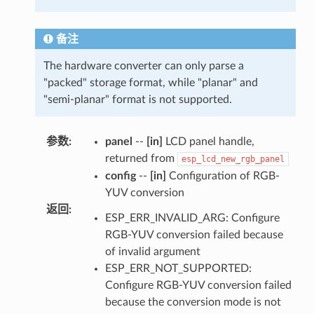
备注
The hardware converter can only parse a
"packed" storage format, while "planar" and
"semi-planar" format is not supported.
参数
:
panel
--
[in]
LCD panel handle,
returned from
esp_lcd_new_rgb_panel
config
--
[in]
Configuration of RGB-
YUV conversion
返回
:
ESP_ERR_INVALID_ARG: Configure
RGB-YUV conversion failed because
of invalid argument
ESP_ERR_NOT_SUPPORTED:
Configure RGB-YUV conversion failed
because the conversion mode is not