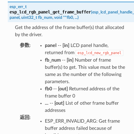
esp_err_t
esp_lcd_rgb_panel_get_frame_buffer
(
esp_lcd_panel_handle_
panel
,
uint32_t
fb_num
,
void
*
*
fb0
,
...
)
Get the address of the frame buffer(s) that allocated
by the driver.
参数
:
panel
--
[in]
LCD panel handle,
returned from
esp_lcd_new_rgb_panel
fb_num
--
[in]
Number of frame
buffer(s) to get. This value must be the
same as the number of the following
parameters.
fb0
--
[out]
Returned address of the
frame buffer 0
...
--
[out]
List of other frame buffer
addresses
返回
:
ESP_ERR_INVALID_ARG: Get frame
buffer address failed because of