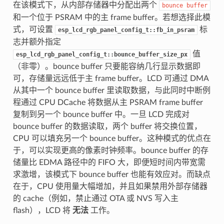
在该模式下，从内部存储器中分配出两个
bounce
buffer
和一个位于 PSRAM 中的主 frame buffer。若想选择此模
式，可设置
标
esp_lcd_rgb_panel_config_t::fb_in_psram
志并额外指定
值
esp_lcd_rgb_panel_config_t::bounce_buffer_size_px
（非零）。bounce buffer 只要能容纳几行显示数据即
可，存储量远远低于主 frame buffer。LCD 可通过 DMA
从其中一个 bounce buffer 里读取数据，与此同时中断例
程通过 CPU DCache 将数据从主 PSRAM frame buffer
复制到另一个 bounce buffer 中。一旦 LCD 完成对
bounce buffer 的数据读取，两个 buffer 将交换位置，
CPU 可以填充另一个 bounce buffer。这种模式的优点在
于，可以实现更高的像素时钟频率。bounce buffer 的存
储量比 EDMA 路径中的 FIFO 大，即便短时间内带宽需
求激增，该模式下 bounce buffer 也能有效应对。而缺点
在于，CPU 使用量大幅增加，并且如果禁用外部存储器
的 cache（例如，禁止通过 OTA 或 NVS 写入主
flash），LCD 将
无法
工作。