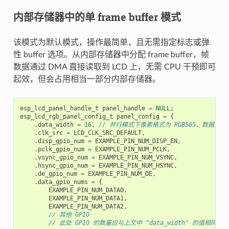
内部存储器中的单 frame buffer 模式
该模式为默认模式，操作最简单，且无需指定标志或弹
性 buffer 选项。从内部存储器中分配 frame buffer，帧
数据通过 DMA 直接读取到 LCD 上，无需 CPU 干预即可
起效，但会占用相当一部分内部存储器。
esp_lcd_panel_handle_t
panel_handle
=
NULL
;
esp_lcd_rgb_panel_config_t
panel_config
=
{
.
data_width
=
16
,
// 并行模式下像素格式为 RGB565，数据宽度为
.
clk_src
=
LCD_CLK_SRC_DEFAULT
,
.
disp_gpio_num
=
EXAMPLE_PIN_NUM_DISP_EN
,
.
pclk_gpio_num
=
EXAMPLE_PIN_NUM_PCLK
,
.
vsync_gpio_num
=
EXAMPLE_PIN_NUM_VSYNC
,
.
hsync_gpio_num
=
EXAMPLE_PIN_NUM_HSYNC
,
.
de_gpio_num
=
EXAMPLE_PIN_NUM_DE
,
.
data_gpio_nums
=
{
EXAMPLE_PIN_NUM_DATA0
,
EXAMPLE_PIN_NUM_DATA1
,
EXAMPLE_PIN_NUM_DATA2
,
// 其他 GPIO
// 此处 GPIO 的数量应与上文中 "data_width" 的值相同