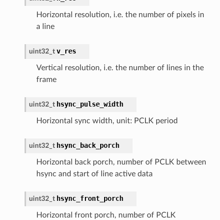
Horizontal resolution, i.e. the number of pixels in
a line
v_res
uint32_t
Vertical resolution, i.e. the number of lines in the
frame
hsync_pulse_width
uint32_t
Horizontal sync width, unit: PCLK period
hsync_back_porch
uint32_t
Horizontal back porch, number of PCLK between
hsync and start of line active data
hsync_front_porch
uint32_t
Horizontal front porch, number of PCLK