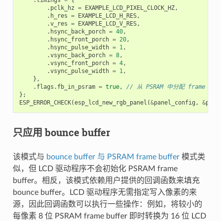
.
pclk_hz
=
EXAMPLE_LCD_PIXEL_CLOCK_HZ
,
.
h_res
=
EXAMPLE_LCD_H_RES
,
.
v_res
=
EXAMPLE_LCD_V_RES
,
.
hsync_back_porch
=
40
,
.
hsync_front_porch
=
20
,
.
hsync_pulse_width
=
1
,
.
vsync_back_porch
=
8
,
.
vsync_front_porch
=
4
,
.
vsync_pulse_width
=
1
,
},
.
flags
.
fb_in_psram
=
true
,
// 从 PSRAM 中分配 frame buf
};
ESP_ERROR_CHECK
(
esp_lcd_new_rgb_panel
(
&
panel_config
,
&
pane
只应用 bounce buffer
该模式与
bounce buffer 与 PSRAM frame buffer
模式类
似，但 LCD 驱动程序不会初始化 PSRAM frame
buffer。相反，该模式依赖用户提供的回调函数来填充
bounce buffer。LCD 驱动程序无需指定写入像素的来
源，因此回调函数可以执行一些操作：例如，将较小的
每像素 8 位 PSRAM frame buffer 即时转换为 16 位 LCD