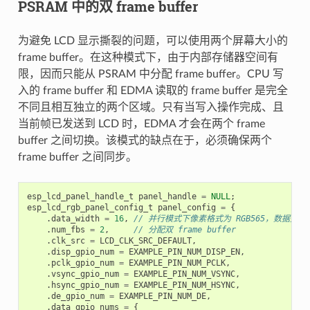
PSRAM 中的双 frame buffer
为避免 LCD 显示撕裂的问题，可以使用两个屏幕大小的
frame buffer。在这种模式下，由于内部存储器空间有
限，因而只能从 PSRAM 中分配 frame buffer。CPU 写
入的 frame buffer 和 EDMA 读取的 frame buffer 是完全
不同且相互独立的两个区域。只有当写入操作完成、且
当前帧已发送到 LCD 时，EDMA 才会在两个 frame
buffer 之间切换。该模式的缺点在于，必须确保两个
frame buffer 之间同步。
esp_lcd_panel_handle_t
panel_handle
=
NULL
;
esp_lcd_rgb_panel_config_t
panel_config
=
{
.
data_width
=
16
,
// 并行模式下像素格式为 RGB565，数据宽度为
.
num_fbs
=
2
,
// 分配双 frame buffer
.
clk_src
=
LCD_CLK_SRC_DEFAULT
,
.
disp_gpio_num
=
EXAMPLE_PIN_NUM_DISP_EN
,
.
pclk_gpio_num
=
EXAMPLE_PIN_NUM_PCLK
,
.
vsync_gpio_num
=
EXAMPLE_PIN_NUM_VSYNC
,
.
hsync_gpio_num
=
EXAMPLE_PIN_NUM_HSYNC
,
.
de_gpio_num
=
EXAMPLE_PIN_NUM_DE
,
.
data_gpio_nums
=
{