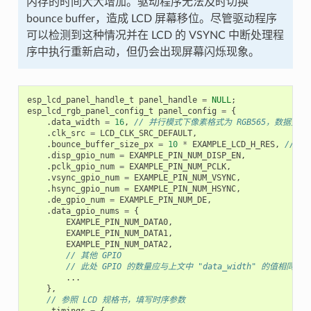
内存的时间大大增加。驱动程序无法及时切换
bounce buffer，造成 LCD 屏幕移位。尽管驱动程序
可以检测到这种情况并在 LCD 的 VSYNC 中断处理程
序中执行重新启动，但仍会出现屏幕闪烁现象。
esp_lcd_panel_handle_t
panel_handle
=
NULL
;
esp_lcd_rgb_panel_config_t
panel_config
=
{
.
data_width
=
16
,
// 并行模式下像素格式为 RGB565，数据宽度为
.
clk_src
=
LCD_CLK_SRC_DEFAULT
,
.
bounce_buffer_size_px
=
10
*
EXAMPLE_LCD_H_RES
,
// 从
.
disp_gpio_num
=
EXAMPLE_PIN_NUM_DISP_EN
,
.
pclk_gpio_num
=
EXAMPLE_PIN_NUM_PCLK
,
.
vsync_gpio_num
=
EXAMPLE_PIN_NUM_VSYNC
,
.
hsync_gpio_num
=
EXAMPLE_PIN_NUM_HSYNC
,
.
de_gpio_num
=
EXAMPLE_PIN_NUM_DE
,
.
data_gpio_nums
=
{
EXAMPLE_PIN_NUM_DATA0
,
EXAMPLE_PIN_NUM_DATA1
,
EXAMPLE_PIN_NUM_DATA2
,
// 其他 GPIO
// 此处 GPIO 的数量应与上文中 "data_width" 的值相同
...
},
// 参照 LCD 规格书，填写时序参数
.
timings
=
{