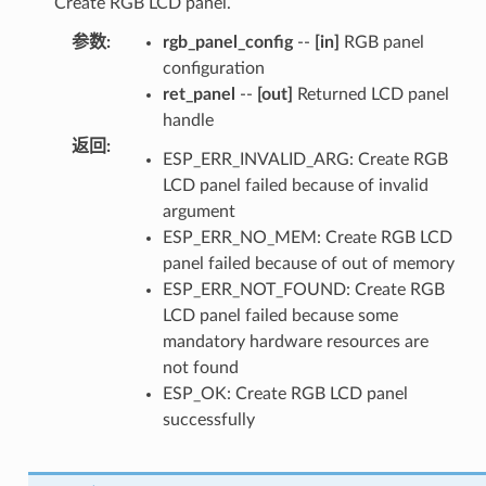
Create RGB LCD panel.
参数
:
rgb_panel_config
--
[in]
RGB panel
configuration
ret_panel
--
[out]
Returned LCD panel
handle
返回
:
ESP_ERR_INVALID_ARG: Create RGB
LCD panel failed because of invalid
argument
ESP_ERR_NO_MEM: Create RGB LCD
panel failed because of out of memory
ESP_ERR_NOT_FOUND: Create RGB
LCD panel failed because some
mandatory hardware resources are
not found
ESP_OK: Create RGB LCD panel
successfully