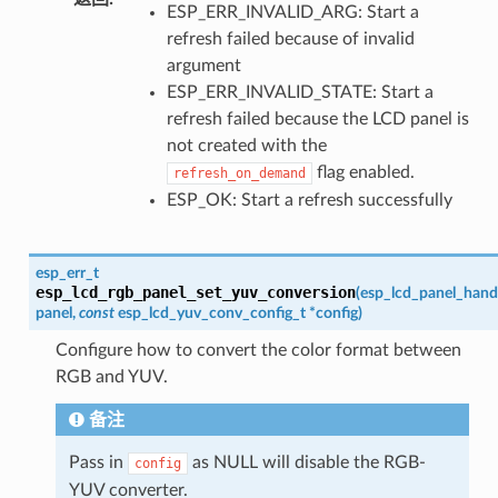
ESP_ERR_INVALID_ARG: Start a
refresh failed because of invalid
argument
ESP_ERR_INVALID_STATE: Start a
refresh failed because the LCD panel is
not created with the
flag enabled.
refresh_on_demand
ESP_OK: Start a refresh successfully
esp_err_t
esp_lcd_rgb_panel_set_yuv_conversion
(
esp_lcd_panel_hand
panel
,
const
esp_lcd_yuv_conv_config_t
*
config
)
Configure how to convert the color format between
RGB and YUV.
备注
Pass in
as NULL will disable the RGB-
config
YUV converter.