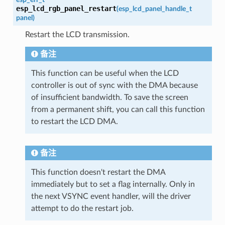
esp_lcd_rgb_panel_restart
(
esp_lcd_panel_handle_t
panel
)
Restart the LCD transmission.
备注
This function can be useful when the LCD
controller is out of sync with the DMA because
of insufficient bandwidth. To save the screen
from a permanent shift, you can call this function
to restart the LCD DMA.
备注
This function doesn't restart the DMA
immediately but to set a flag internally. Only in
the next VSYNC event handler, will the driver
attempt to do the restart job.