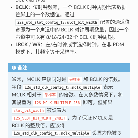
BCLK
：位时钟频率，一个 BCLK 时钟周期代表数据
管脚上的一个数据位。通过
配置的通道位
i2s_std_slot_config_t::slot_bit_width
宽即为一个声道中的 BCLK 时钟周期数量，因此一个
声道中可以有 8/16/24/32 个 BCLK 时钟周期。
LRCK
/
WS
：左/右时钟或字选择时钟。在非 PDM
模式下，其频率等于采样率。
备注
通常，MCLK 应该同时是
和 BCLK 的倍数。
采样率
字段
表示
i2s_std_clk_config_t::mclk_multiple
MCLK 相对于
的倍数。在大多数情况下，将
采样率
其设置为
即可。但如果
I2S_MCLK_MULTIPLE_256
被设置为
slot_bit_width
，为了保证 MCLK 是
I2S_SLOT_BIT_WIDTH_24BIT
BCLK 的整数倍，应该将
设置为能被 3
i2s_std_clk_config_t::mclk_multiple