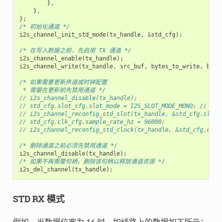
},
},
};
/* 初始化通道 */
i2s_channel_init_std_mode
(
tx_handle
,
&
std_cfg
);
/* 在写入数据之前，先启用 TX 通道 */
i2s_channel_enable
(
tx_handle
);
i2s_channel_write
(
tx_handle
,
src_buf
,
bytes_to_write
,
byte
/* 如果需要更新声道或时钟配置
 * 需要在更新前先禁用通道 */
// i2s_channel_disable(tx_handle);
// std_cfg.slot_cfg.slot_mode = I2S_SLOT_MODE_MONO; //
// i2s_channel_reconfig_std_slot(tx_handle, &std_cfg.slot_
// std_cfg.clk_cfg.sample_rate_hz = 96000;
// i2s_channel_reconfig_std_clock(tx_handle, &std_cfg.clk_
/* 删除通道之前必须先禁用通道 */
i2s_channel_disable
(
tx_handle
);
/* 如果不再需要句柄，删除该句柄以释放通道资源 */
i2s_del_channel
(
tx_handle
);
STD RX 模式