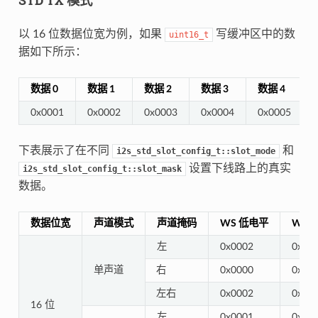
以 16 位数据位宽为例，如果
写缓冲区中的数
uint16_t
据如下所示：
数据 0
数据 1
数据 2
数据 3
数据 4
0x0001
0x0002
0x0003
0x0004
0x0005
下表展示了在不同
和
i2s_std_slot_config_t::slot_mode
设置下线路上的真实
i2s_std_slot_config_t::slot_mask
数据。
数据位宽
声道模式
声道掩码
WS 低电平
WS 
左
0x0002
0x00
单声道
右
0x0000
0x00
左右
0x0002
0x00
16 位
左
0x0001
0x00