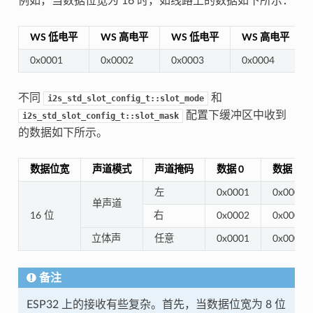
例如，当数据位宽为 16 时，如线路上的数据如下所示：
WS 低电平
WS 高电平
WS 低电平
WS 高电平
0x0001
0x0002
0x0003
0x0004
不同
和
i2s_std_slot_config_t::slot_mode
配置下缓冲区中收到
i2s_std_slot_config_t::slot_mask
的数据如下所示。
数据位宽
声道模式
声道掩码
数据 0
数据 1
左
0x0001
0x0000
单声道
16 位
右
0x0002
0x0000
立体声
任意
0x0001
0x0002
备注
ESP32 上的接收有些复杂。首先，当数据位宽为 8 位