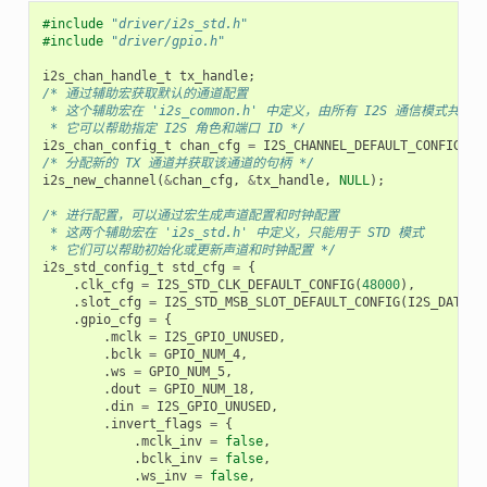
#include
"driver/i2s_std.h"
#include
"driver/gpio.h"
i2s_chan_handle_t
tx_handle
;
/* 通过辅助宏获取默认的通道配置
 * 这个辅助宏在 'i2s_common.h' 中定义，由所有 I2S 通信模式共享
 * 它可以帮助指定 I2S 角色和端口 ID */
i2s_chan_config_t
chan_cfg
=
I2S_CHANNEL_DEFAULT_CONFIG
(
I2
/* 分配新的 TX 通道并获取该通道的句柄 */
i2s_new_channel
(
&
chan_cfg
,
&
tx_handle
,
NULL
);
/* 进行配置，可以通过宏生成声道配置和时钟配置
 * 这两个辅助宏在 'i2s_std.h' 中定义，只能用于 STD 模式
 * 它们可以帮助初始化或更新声道和时钟配置 */
i2s_std_config_t
std_cfg
=
{
.
clk_cfg
=
I2S_STD_CLK_DEFAULT_CONFIG
(
48000
),
.
slot_cfg
=
I2S_STD_MSB_SLOT_DEFAULT_CONFIG
(
I2S_DATA_B
.
gpio_cfg
=
{
.
mclk
=
I2S_GPIO_UNUSED
,
.
bclk
=
GPIO_NUM_4
,
.
ws
=
GPIO_NUM_5
,
.
dout
=
GPIO_NUM_18
,
.
din
=
I2S_GPIO_UNUSED
,
.
invert_flags
=
{
.
mclk_inv
=
false
,
.
bclk_inv
=
false
,
.
ws_inv
=
false
,