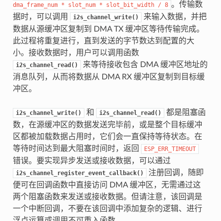
。传输数
dma_frame_num
*
slot_num
*
slot_bit_width
/
8
据时，可以调用
来输入数据，并把
i2s_channel_write()
数据从源缓冲区复制到 DMA TX 缓冲区等待传输完成。
此过程将重复进行，直到发送的字节数达到配置的大
小。接收数据时，用户可以调用函数
来等待接收包含 DMA 缓冲区地址的
i2s_channel_read()
消息队列，从而将数据从 DMA RX 缓冲区复制到目标缓
冲区。
和
都是阻塞函
i2s_channel_write()
i2s_channel_read()
数，在源缓冲区的数据发送完毕前，或是整个目标缓冲
区都被加载数据占用时，它们会一直保持等待状态。在
等待时间达到最大阻塞时间时，返回
ESP_ERR_TIMEOUT
错误。要实现异步发送或接收数据，可以通过
注册回调，随即
i2s_channel_register_event_callback()
便可在回调函数中直接访问 DMA 缓冲区，无需通过这
两个阻塞函数来发送或接收数据。但请注意，该回调是
一个中断回调，不要在该回调中添加复杂的逻辑、进行
浮点运算或调用不可重入函数。