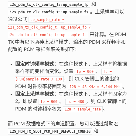
和
i2s_pdm_tx_clk_config_t::up_sample_fp
。上采样率可以
i2s_pdm_tx_clk_config_t::up_sample_fs
通过公式
up_sample_rate
=
i2s_pdm_tx_clk_config_t::up_sample_fp
/
来计算。在 PDM
i2s_pdm_tx_clk_config_t::up_sample_fs
TX 中有以下两种上采样模式，输出的 PDM 采样频率和
配置的 PCM 采样频率关系如下：
固定时钟频率模式
：在这种模式下，上采样率将根据
采样率的变化而变化。设置
、
fp
=
960
fs
=
，则 CLK 管脚上的输出的
(PCM)sample_rate
/
100
PDM 时钟频率将固定为
。
128
*
48
KHz
=
6.144
MHz
固定上采样率模式
：在这种模式下，上采样率固定为
2。即设置
、
，则 CLK 管脚上的
fp
=
960
fs
=
480
PDM 的时钟频率将为
。
128
*
sample_rate
而 PCM 数据格式下的声道配置，您可以通过帮助宏
和
I2S_PDM_TX_SLOT_PCM_FMT_DEFAULT_CONFIG