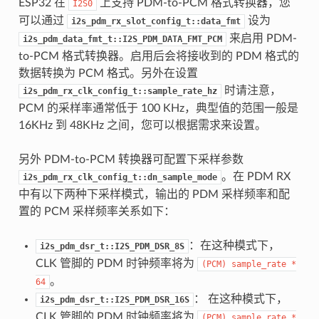
ESP32 在
上支持 PDM-to-PCM 格式转换器，您
I2S0
可以通过
设为
i2s_pdm_rx_slot_config_t::data_fmt
来启用 PDM-
i2s_pdm_data_fmt_t::I2S_PDM_DATA_FMT_PCM
to-PCM 格式转换器。启用后会将接收到的 PDM 格式的
数据转换为 PCM 格式。另外在设置
时请注意，
i2s_pdm_rx_clk_config_t::sample_rate_hz
PCM 的采样率通常低于 100 KHz，典型值的范围一般是
16KHz 到 48KHz 之间，您可以根据需求来设置。
另外 PDM-to-PCM 转换器可配置下采样参数
。在 PDM RX
i2s_pdm_rx_clk_config_t::dn_sample_mode
中有以下两种下采样模式，输出的 PDM 采样频率和配
置的 PCM 采样频率关系如下：
：在这种模式下，
i2s_pdm_dsr_t::I2S_PDM_DSR_8S
CLK 管脚的 PDM 时钟频率将为
(PCM)
sample_rate
*
。
64
： 在这种模式下，
i2s_pdm_dsr_t::I2S_PDM_DSR_16S
CLK 管脚的 PDM 时钟频率将为
(PCM)
sample_rate
*