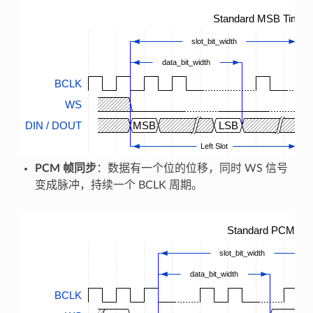
Standard MSB Timing
slot_bit_width
data_bit_width
BCLK
WS
DIN / DOUT
MSB
LSB
M
Left Slot
PCM 帧同步
：数据有一个位的位移，同时 WS 信号
变成脉冲，持续一个 BCLK 周期。
Standard PCM Tim
slot_bit_width
data_bit_width
BCLK