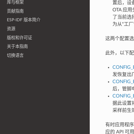
库与框架
置后，设
OTA 应
贡献指南
了当前选择
ESP-IDF 版本简介
为从“工
资源
版权和许可证
这两个配置选
关于本指南
此外，以下配
切换语言
CONFIG_
发恢复出
CONFIG_
后，管脚
CONFIG_
据此设置
采样前生效
有时应用程序需
应的 API