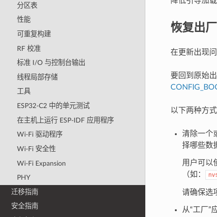
降低引导加载
分区表
性能
恢复出厂
可重复构建
RF 校准
在更新出现问
标准 I/O 与控制台输出
要回到原始出
线程局部存储
CONFIG_BO
工具
ESP32-C2 中的单元测试
以下两种方式
在主机上运行 ESP-IDF 应用程序
清除一个
Wi-Fi 驱动程序
择哪些数
Wi-Fi 安全性
用户可以
Wi-Fi Expansion
（如：
nv
PHY
迁移指南
请确保选
安全指南
从“工厂