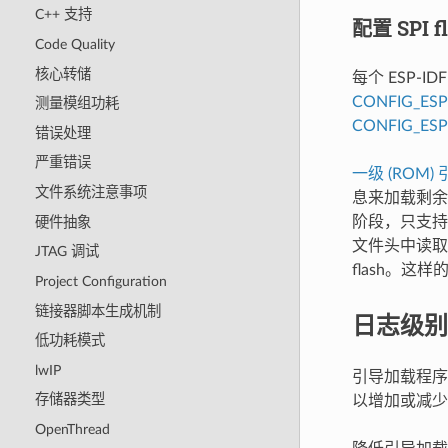
C++ 支持
配置 SPI f
Code Quality
核心转储
每个 ESP
CONFIG_ES
测量模组功耗
CONFIG_ESP
错误处理
严重错误
一级 (ROM
文件系统注意事项
息来加载剩
阶段，只支持部
硬件抽象
文件头中读
JTAG 调试
flash。这样
Project Configuration
链接器脚本生成机制
日志级别
低功耗模式
lwIP
引导加载程序日
存储器类型
以增加或减
OpenThread