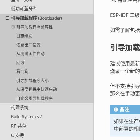
将此应用程
®
低功耗蓝牙
ESP-IDF 
引导加载程序 (Bootloader)
引导加载程序兼容性
如需了解包括
日志级别
引导加载
恢复出厂设置
从测试固件启动
回滚
建议使用最
烧录一个新的
看门狗
引导加载程序大小
但不支持引导
从深度睡眠中快速启动
那么在手动更
自定义引导加载程序
构建系统
备注
Build System v2
如果在生产
RF 共存
中部署的相
C 支持