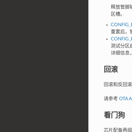
释放管脚
区槽。
CONFIG_
重置后，
CONFIG_
测试分区
详细信息，
回滚
回滚和反回滚
请参考
OTA 
看门狗
芯片配备两组看