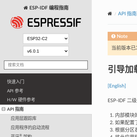
ESP-IDF 编程指南
API 指南
Note
当前版本已发布
引导加载程
快速入门
[English]
API 参考
H/W 硬件参考
ESP-IDF 二
API 指南
内部模块
应用层跟踪库
如果配置
应用程序的启动流程
根据分区表
®
蓝牙
架构