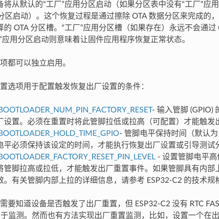
备将从默认的“工厂”应用分区启动（如果分区表中没有“工厂”应
用分区启动）。这个恢复过程是通过擦除 OTA 数据分区来完成的，
的 OTA 分区槽。“工厂”应用分区槽（如果存在）永远不会通过 
厂”应用分区启动则意味着让固件应用程序恢复正常状态。
项都可以独立启用。
置选项用于配置触发恢复出厂设置的条件：
BOOTLOADER_NUM_PIN_FACTORY_RESET
- 输入管脚 (GPI
厂设置。必须在重置时将此管脚拉低或拉高（可配置）才能触发
BOOTLOADER_HOLD_TIME_GPIO
- 管脚电平保持时间（默认为
电平必须保持该设定的时间，才能执行恢复出厂设置或引导测试
BOOTLOADER_FACTORY_RESET_PIN_LEVEL
- 设置管脚电平
将管脚拉高或拉低，才能触发出厂重置事件。如果管脚具有内部
。有关管脚内部上拉的详细信息，请参考 ESP32-C2 的技术规
要知道设备是否触发了出厂重置，但 ESP32-C2 没有 RTC FA
 可用于监测。然而也有方法实现出厂重置监测，比如，设置一个在