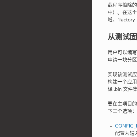
载程序擦除的
中）。在这个 N
增。"factor
从测试固
用户可以编写
申请一块分区
实现该测试应用
构建一个应用
译 .bin
要在主项目
下三个选项：
CONFIG_
配置为输