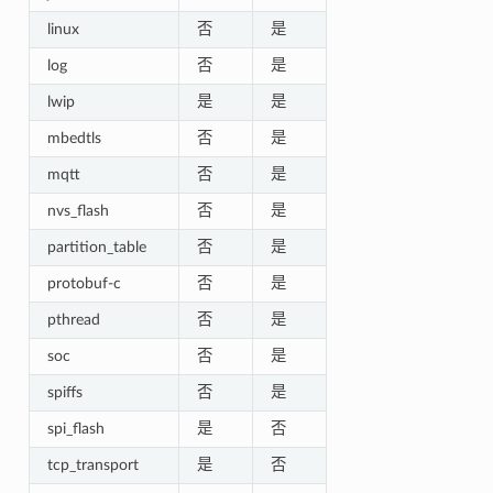
linux
否
是
log
否
是
lwip
是
是
mbedtls
否
是
mqtt
否
是
nvs_flash
否
是
partition_table
否
是
protobuf-c
否
是
pthread
否
是
soc
否
是
spiffs
否
是
spi_flash
是
否
tcp_transport
是
否