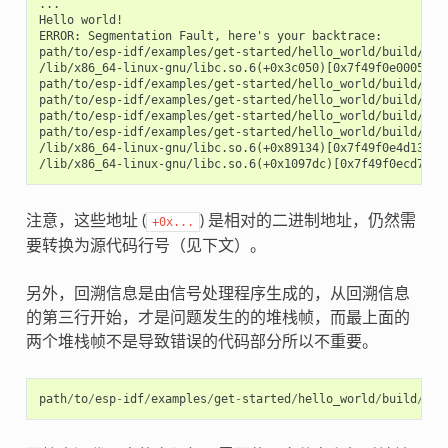
...

Hello world!

ERROR: Segmentation Fault, here's your backtrace:

path/to/esp-idf/examples/get-started/hello_world/build/hell
/lib/x86_64-linux-gnu/libc.so.6(+0x3c050)[0x7f49f0e00050]

path/to/esp-idf/examples/get-started/hello_world/build/hell
path/to/esp-idf/examples/get-started/hello_world/build/hell
path/to/esp-idf/examples/get-started/hello_world/build/hell
path/to/esp-idf/examples/get-started/hello_world/build/hell
/lib/x86_64-linux-gnu/libc.so.6(+0x89134)[0x7f49f0e4d134]

注意，这些地址 (
) 是相对的二进制地址，仍然需
+0x...
要转换为源代码行号（见下文）。
另外，回溯信息是由信号处理程序生成的，从回溯信息
的第三行开始，才是问题发生的的堆栈帧，而最上面的
两个堆栈帧不是导致错误的代码部分所以不重要。
path
/
to
/
esp
-
idf
/
examples
/
get
-
started
/
hello_world
/
build
/
hel