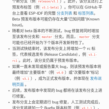
个新分支（例
）。此外，该分支还打上
release/v3.1
预发布标签（例
）。你可以在 GitHub 平
v3.1-beta1
台上查看 ESP-IDF 的完整
分支列表
和
标签列表
。
Beta 预发布版本可能仍存在大量“已知问题”(Known
Issue)。
随着对 beta 版本的不断测试，bug 修复将同时增加
至该发布分支和
分支。而且，
分支
master
master
可能也已经开始为下个版本开发新特性了。
当测试快结束时，该发布分支上将增加一个 rc 标
签，代表候选发布 (Release Candidate) ，例
v3.1-
。此时，该分支仍属于预发布版本。
rc1
如果一直未发现或报告重大 bug，则该预发布版本将
最终增加“主要版本”（例
）或“次要版本”标记
v4.0
（例
），成为正式发布版本，并体现在
发布说
v3.1
明页面
。
后续，发布版本中发现的 bug 都将在该发布分支上进
行修复。
发布分支上会定期进行 bug 修复，人工测试完成后，
该分支将增加一个 Bugfix 版本标签（例
），
v3.1.1