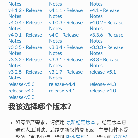
Notes
Notes
Notes
v4.1.2 -
Release
v4.1.1 -
Release
v4.1 -
Release
Notes
Notes
Notes
v4.0.4 -
Release
v4.0.3 -
Release
v4.0.2 -
Release
Notes
Notes
Notes
v4.0.1 -
Release
v4.0 -
Release
v3.3.6 -
Release
Notes
Notes
Notes
v3.3.5 -
Release
v3.3.4 -
Release
v3.3.3 -
Release
Notes
Notes
Notes
v3.3.2 -
Release
v3.3.1 -
Release
v3.3 -
Release
Notes
Notes
Notes
v3.2.5 -
Release
v3.1.7 -
Release
release-v5.1
Notes
Notes
release-v5.0
release-v4.4
release-v4.3
release-v4.2
release-v4.1
release-v4.0
release-v3.3
我该选择哪个版本？
如有量产需求，请使用
最新稳定版本
。稳定版本已
通过人工测试，后续更新仅修复 bug，主要特性不受
影响（更多详情，请见
版本管理
）。请访问
发布说