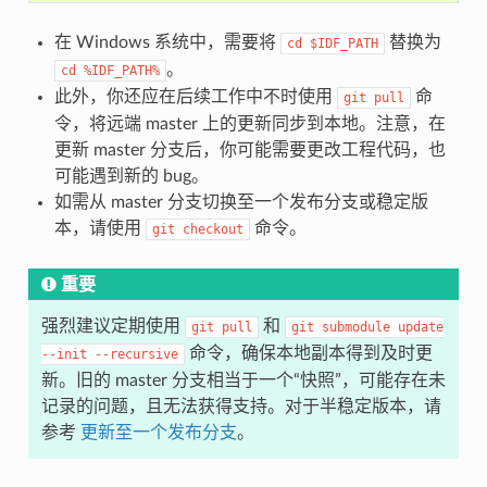
在 Windows 系统中，需要将
替换为
cd
$IDF_PATH
。
cd
%IDF_PATH%
此外，你还应在后续工作中不时使用
命
git
pull
令，将远端 master 上的更新同步到本地。注意，在
更新 master 分支后，你可能需要更改工程代码，也
可能遇到新的 bug。
如需从 master 分支切换至一个发布分支或稳定版
本，请使用
命令。
git
checkout
重要
强烈建议定期使用
和
git
pull
git
submodule
update
命令，确保本地副本得到及时更
--init
--recursive
新。旧的 master 分支相当于一个“快照”，可能存在未
记录的问题，且无法获得支持。对于半稳定版本，请
参考
更新至一个发布分支
。