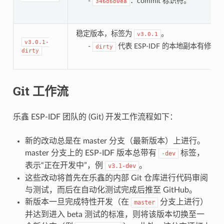
-
：commit 标识符。
346d6b0ea
稳定版本，标签为
。
v3.0.1
v3.0.1-
-
代表 ESP-IDF 的本地副本有修改
dirty
dirty
Git 工作流
乐鑫 ESP-IDF 团队的 (Git) 开发工作流程如下：
新的改动总是在 master 分支（最新版本）上进行。
master 分支上的 ESP-IDF 版本总带有
标签，
-dev
表示“正在开发中”，例
。
v3.1-dev
这些改动将首先在乐鑫的内部 Git 仓库进行代码审阅
与测试，而后在自动化测试完成后推至 GitHub。
新版本一旦完成特性开发（在
分支上进行）
master
并达到进入 beta 测试的标准，则将该版本切换至一