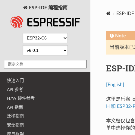
ESP-IDF 编程指南
ESP-I
Note
当前版本已发布
ESP-I
快速入门
[English]
API 参考
H/W 硬件参考
这里是乐鑫 Io
H 和 ESP32-
API 指南
迁移指南
本文档仅包含针
安全指南
单中选择你的
库与框架