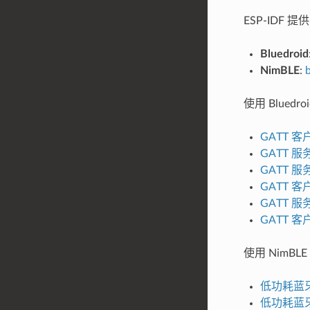
ESP-IDF
Bluedroid
NimBLE
:
使用 Blue
GATT 
GATT 
GATT 
GATT 
GATT 
GATT 
使用 NimB
低功耗蓝
低功耗蓝