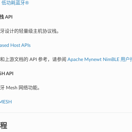
、
低功耗蓝牙®
栈 API
牙设计的轻量级主机协议栈。
sed Host APIs
和上游文档的 API 参考，请参阅
Apache Mynewt NimBLE 用
SH API
 Mesh 网络功能。
-MESH
程