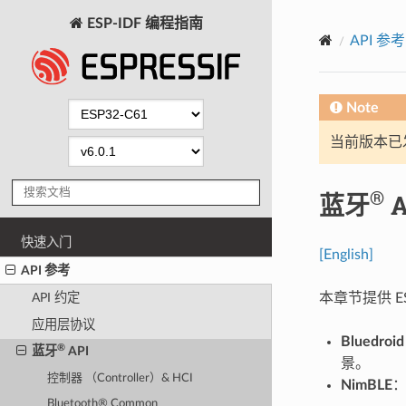
ESP-IDF 编程指南
API 参考
Note
当前版本已发布
®
蓝牙
A
快速入门
[English]
API 参考
本章节提供 ES
API 约定
应用层协议
Bluedroid
®
蓝牙
API
景。
控制器 （Controller）& HCI
NimBLE
Bluetooth® Common