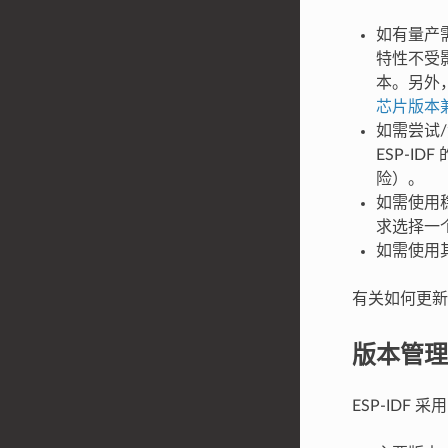
如有量产
特性不受
本。另外，
芯片版本
如需尝试/
ESP-
险）。
如需使用稳
求选择一
如需使用其
有关如何更新 
版本管理
ESP-IDF 采