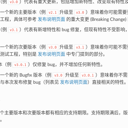
（例
）代表有重大更新，包括增加新特性、改变现有特性
v3.0
至一个新的主要版本（例
升级至
）意味着你可能需要
v2.1
v3.0
试工程，具体可参考
发布说明页面
的重大变更 (Breaking Change
（例
）代表有新增特性和 bug 修复，但现有特性不受影响，
v3.1
至一个新的次要版本（例
升级至
）意味着你可能不需
v3.0
v3.1
新测试工程，特别是
发布说明页面
中专门提到的部分。
 版本（例
）仅修复 bug，并不增加任何新特性。
v3.0.1
一个新的 Bugfix 版本（例
升级至
）意味着你不需
v3.0
v3.0.1
与本次发布修复 bug（列表见
发布说明页面
）直接相关的特性
F 的每个主要版本和次要版本都有相应的支持期限。支持期限满后，
。