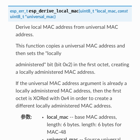
esp_derive_local_mac
esp_err_t
(
uint8_t
*
local_mac
,
const
uint8_t
*
universal_mac
)
Derive local MAC address from universal MAC
address.
This function copies a universal MAC address and
then sets the "locally
administered" bit (bit 0x2) in the first octet, creating
a locally administered MAC address.
If the universal MAC address argument is already a
locally administered MAC address, then the first
octet is XORed with 0x4 in order to create a
different locally administered MAC address.
参数
:
local_mac
-- base MAC address,
length: 6 bytes. length: 6 bytes for
MAC-48
universal_mac
-- Source universal