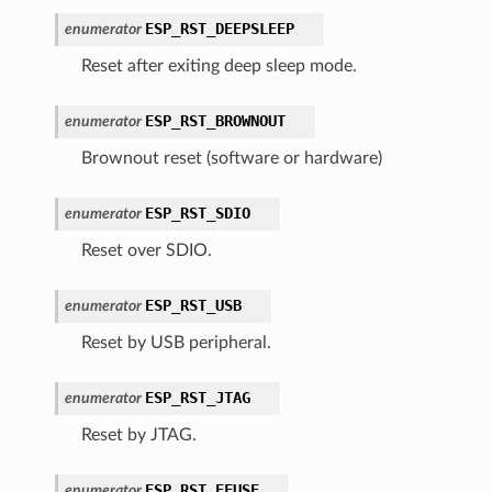
ESP_RST_DEEPSLEEP
enumerator
Reset after exiting deep sleep mode.
ESP_RST_BROWNOUT
enumerator
Brownout reset (software or hardware)
ESP_RST_SDIO
enumerator
Reset over SDIO.
ESP_RST_USB
enumerator
Reset by USB peripheral.
ESP_RST_JTAG
enumerator
Reset by JTAG.
ESP_RST_EFUSE
enumerator