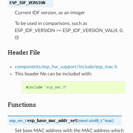
ESP_IDF_VERSION
Current IDF version, as an integer
To be used in comparisons, such as
ESP_IDF_VERSION >= ESP_IDF_VERSION_VAL(4, 0,
0)
Header File
components/esp_hw_support/include/esp_mac.h
This header file can be included with:
#include
"esp_mac.h"
Functions
esp_base_mac_addr_set
esp_err_t
(
const
uint8_t
*
mac
)
Set base MAC address with the MAC address which