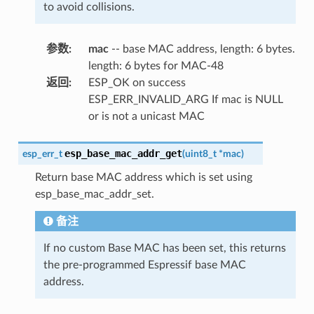
to avoid collisions.
参数
:
mac
-- base MAC address, length: 6 bytes.
length: 6 bytes for MAC-48
返回
:
ESP_OK on success
ESP_ERR_INVALID_ARG If mac is NULL
or is not a unicast MAC
esp_base_mac_addr_get
esp_err_t
(
uint8_t
*
mac
)
Return base MAC address which is set using
esp_base_mac_addr_set.
备注
If no custom Base MAC has been set, this returns
the pre-programmed Espressif base MAC
address.