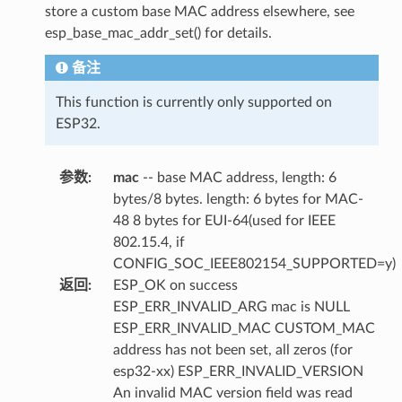
store a custom base MAC address elsewhere, see
esp_base_mac_addr_set() for details.
备注
This function is currently only supported on
ESP32.
参数
:
mac
-- base MAC address, length: 6
bytes/8 bytes. length: 6 bytes for MAC-
48 8 bytes for EUI-64(used for IEEE
802.15.4, if
CONFIG_SOC_IEEE802154_SUPPORTED=y)
返回
:
ESP_OK on success
ESP_ERR_INVALID_ARG mac is NULL
ESP_ERR_INVALID_MAC CUSTOM_MAC
address has not been set, all zeros (for
esp32-xx) ESP_ERR_INVALID_VERSION
An invalid MAC version field was read