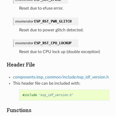
Reset due to efuse error.
ESP_RST_PWR_GLITCH
enumerator
Reset due to power glitch detected.
ESP_RST_CPU_LOCKUP
enumerator
Reset due to CPU lock up (double exception)
Header File
components/esp_common/include/esp_idf_version.h
This header file can be included with:
#include
"esp_idf_version.h"
Functions