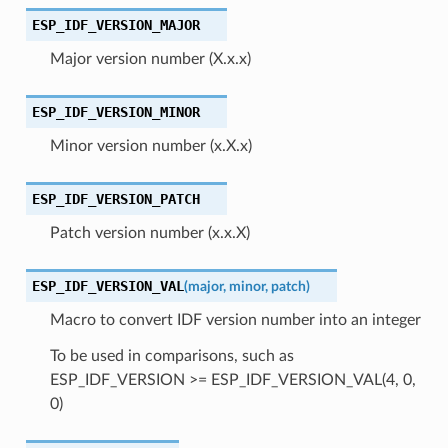
ESP_IDF_VERSION_MAJOR
Major version number (X.x.x)
ESP_IDF_VERSION_MINOR
Minor version number (x.X.x)
ESP_IDF_VERSION_PATCH
Patch version number (x.x.X)
ESP_IDF_VERSION_VAL
(
major
,
minor
,
patch
)
Macro to convert IDF version number into an integer
To be used in comparisons, such as
ESP_IDF_VERSION >= ESP_IDF_VERSION_VAL(4, 0,
0)