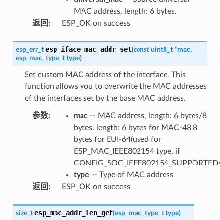
MAC address, length: 6 bytes.
返回
:
ESP_OK on success
esp_iface_mac_addr_set
esp_err_t
(
const
uint8_t
*
mac
,
esp_mac_type_t
type
)
Set custom MAC address of the interface. This
function allows you to overwrite the MAC addresses
of the interfaces set by the base MAC address.
参数
:
mac
-- MAC address, length: 6 bytes/8
bytes. length: 6 bytes for MAC-48 8
bytes for EUI-64(used for
ESP_MAC_IEEE802154 type, if
CONFIG_SOC_IEEE802154_SUPPORTED=
type
-- Type of MAC address
返回
:
ESP_OK on success
esp_mac_addr_len_get
size_t
(
esp_mac_type_t
type
)