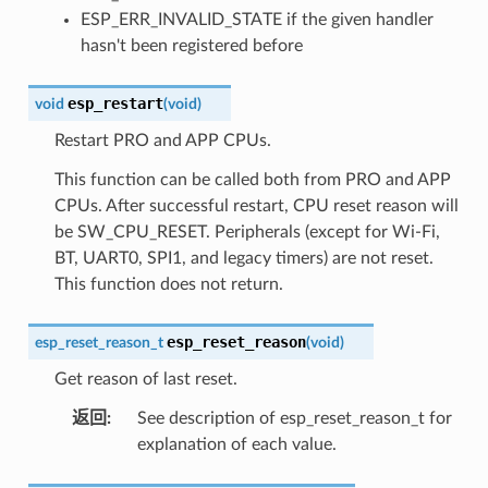
ESP_ERR_INVALID_STATE if the given handler
hasn't been registered before
esp_restart
void
(
void
)
Restart PRO and APP CPUs.
This function can be called both from PRO and APP
CPUs. After successful restart, CPU reset reason will
be SW_CPU_RESET. Peripherals (except for Wi-Fi,
BT, UART0, SPI1, and legacy timers) are not reset.
This function does not return.
esp_reset_reason
esp_reset_reason_t
(
void
)
Get reason of last reset.
返回
:
See description of esp_reset_reason_t for
explanation of each value.