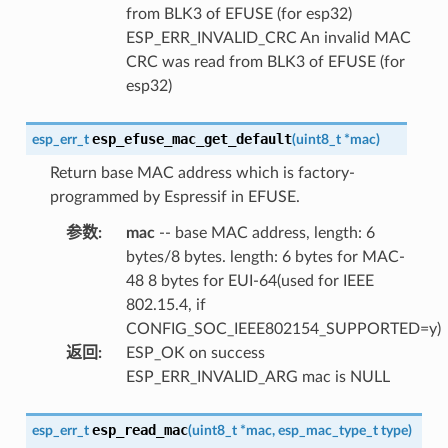
from BLK3 of EFUSE (for esp32)
ESP_ERR_INVALID_CRC An invalid MAC
CRC was read from BLK3 of EFUSE (for
esp32)
esp_efuse_mac_get_default
esp_err_t
(
uint8_t
*
mac
)
Return base MAC address which is factory-
programmed by Espressif in EFUSE.
参数
:
mac
-- base MAC address, length: 6
bytes/8 bytes. length: 6 bytes for MAC-
48 8 bytes for EUI-64(used for IEEE
802.15.4, if
CONFIG_SOC_IEEE802154_SUPPORTED=y)
返回
:
ESP_OK on success
ESP_ERR_INVALID_ARG mac is NULL
esp_read_mac
esp_err_t
(
uint8_t
*
mac
,
esp_mac_type_t
type
)