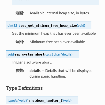
返回
:
Available internal heap size, in bytes.
esp_get_minimum_free_heap_size
uint32_t
(
void
)
Get the minimum heap that has ever been available.
返回
:
Minimum free heap ever available
esp_system_abort
void
(
const
char
*
details
)
Trigger a software abort.
参数
:
details
-- Details that will be displayed
during panic handling.
Type Definitions
shutdown_handler_t
typedef
void
(
*
)
(
void
)