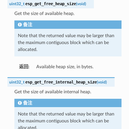
esp_get_free_heap_size
uint32_t
(
void
)
Get the size of available heap.
备注
Note that the returned value may be larger than
the maximum contiguous block which can be
allocated.
返回
:
Available heap size, in bytes.
esp_get_free_internal_heap_size
uint32_t
(
void
)
Get the size of available internal heap.
备注
Note that the returned value may be larger than
the maximum contiguous block which can be
allocated.