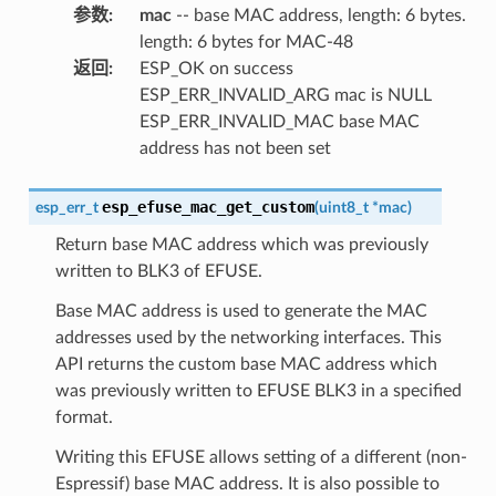
参数
:
mac
-- base MAC address, length: 6 bytes.
length: 6 bytes for MAC-48
返回
:
ESP_OK on success
ESP_ERR_INVALID_ARG mac is NULL
ESP_ERR_INVALID_MAC base MAC
address has not been set
esp_efuse_mac_get_custom
esp_err_t
(
uint8_t
*
mac
)
Return base MAC address which was previously
written to BLK3 of EFUSE.
Base MAC address is used to generate the MAC
addresses used by the networking interfaces. This
API returns the custom base MAC address which
was previously written to EFUSE BLK3 in a specified
format.
Writing this EFUSE allows setting of a different (non-
Espressif) base MAC address. It is also possible to