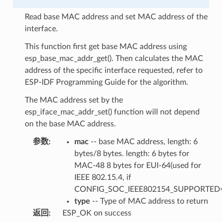
Read base MAC address and set MAC address of the
interface.
This function first get base MAC address using
esp_base_mac_addr_get(). Then calculates the MAC
address of the specific interface requested, refer to
ESP-IDF Programming Guide for the algorithm.
The MAC address set by the
esp_iface_mac_addr_set() function will not depend
on the base MAC address.
参数
:
mac
-- base MAC address, length: 6
bytes/8 bytes. length: 6 bytes for
MAC-48 8 bytes for EUI-64(used for
IEEE 802.15.4, if
CONFIG_SOC_IEEE802154_SUPPORTED=
type
-- Type of MAC address to return
返回
:
ESP_OK on success