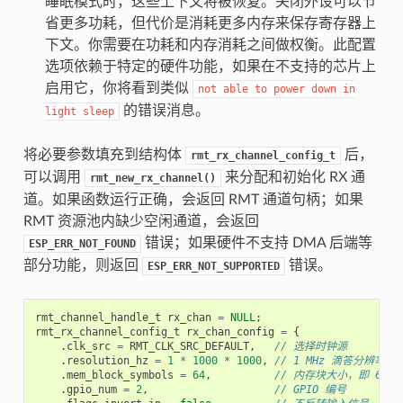
睡眠模式时，这些上下文将被恢复。关闭外设可以节
省更多功耗，但代价是消耗更多内存来保存寄存器上
下文。你需要在功耗和内存消耗之间做权衡。此配置
选项依赖于特定的硬件功能，如果在不支持的芯片上
启用它，你将看到类似
not
able
to
power
down
in
的错误消息。
light
sleep
将必要参数填充到结构体
后，
rmt_rx_channel_config_t
可以调用
来分配和初始化 RX 通
rmt_new_rx_channel()
道。如果函数运行正确，会返回 RMT 通道句柄；如果
RMT 资源池内缺少空闲通道，会返回
错误；如果硬件不支持 DMA 后端等
ESP_ERR_NOT_FOUND
部分功能，则返回
错误。
ESP_ERR_NOT_SUPPORTED
rmt_channel_handle_t
rx_chan
=
NULL
;
rmt_rx_channel_config_t
rx_chan_config
=
{
.
clk_src
=
RMT_CLK_SRC_DEFAULT
,
// 选择时钟源
.
resolution_hz
=
1
*
1000
*
1000
,
// 1 MHz 滴答分辨率，即
.
mem_block_symbols
=
64
,
// 内存块大小，即 64 * 
.
gpio_num
=
2
,
// GPIO 编号