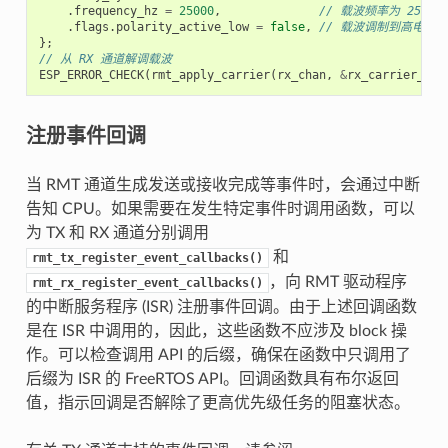
.
frequency_hz
=
25000
,
// 载波频率为 25 
.
flags
.
polarity_active_low
=
false
,
// 载波调制到高电平
};
// 从 RX 通道解调载波
ESP_ERROR_CHECK
(
rmt_apply_carrier
(
rx_chan
,
&
rx_carrier_cfg
注册事件回调
当 RMT 通道生成发送或接收完成等事件时，会通过中断
告知 CPU。如果需要在发生特定事件时调用函数，可以
为 TX 和 RX 通道分别调用
和
rmt_tx_register_event_callbacks()
，向 RMT 驱动程序
rmt_rx_register_event_callbacks()
的中断服务程序 (ISR) 注册事件回调。由于上述回调函数
是在 ISR 中调用的，因此，这些函数不应涉及 block 操
作。可以检查调用 API 的后缀，确保在函数中只调用了
后缀为 ISR 的 FreeRTOS API。回调函数具有布尔返回
值，指示回调是否解除了更高优先级任务的阻塞状态。