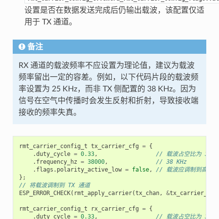
设置是否在数据发送完成后仍输出载波，该配置仅适
用于 TX 通道。
备注
RX 通道的载波频率不应设置为理论值，建议为载波
频率留出一定的容差。例如，以下代码片段的载波频
率设置为 25 KHz，而非 TX 侧配置的 38 KHz。因为
信号在空气中传播时会发生反射和折射，导致接收端
接收的频率失真。
rmt_carrier_config_t
tx_carrier_cfg
=
{
.
duty_cycle
=
0.33
,
// 载波占空比为 33%
.
frequency_hz
=
38000
,
// 38 KHz
.
flags
.
polarity_active_low
=
false
,
// 载波应调制到高电平
};
// 将载波调制到 TX 通道
ESP_ERROR_CHECK
(
rmt_apply_carrier
(
tx_chan
,
&
tx_carrier_cfg
rmt_carrier_config_t
rx_carrier_cfg
=
{
.
duty_cycle
=
0.33
,
// 载波占空比为 33%