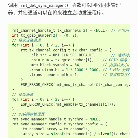
调用
函数可以回收同步管理
rmt_del_sync_manager()
器，并使通道可以在将来独立启动发送程序。
rmt_channel_handle_t
tx_channels
[
2
]
=
{
NULL
};
// 声明两个通
int
tx_gpio_number
[
2
]
=
{
0
,
2
};
// 依次安装通道
for
(
int
i
=
0
;
i
<
2
;
i
++
)
{
rmt_tx_channel_config_t
tx_chan_config
=
{
.
clk_src
=
RMT_CLK_SRC_DEFAULT
,
// 选择时钟源
.
gpio_num
=
tx_gpio_number
[
i
],
// GPIO 编号
.
mem_block_symbols
=
64
,
// 内存块大小，即 64
.
resolution_hz
=
1
*
1000
*
1000
,
// 1 MHz 分辨率
.
trans_queue_depth
=
1
,
// 设置可以在后台
};
ESP_ERROR_CHECK
(
rmt_new_tx_channel
(
&
tx_chan_config
,
&
t
}
// 使能通道
for
(
int
i
=
0
;
i
<
2
;
i
++
)
{
ESP_ERROR_CHECK
(
rmt_enable
(
tx_channels
[
i
]));
}
// 安装同步管理器
rmt_sync_manager_handle_t
synchro
=
NULL
;
rmt_sync_manager_config_t
synchro_config
=
{
.
tx_channel_array
=
tx_channels
,
.
array_size
=
sizeof
(
tx_channels
)
/
sizeof
(
tx_channels