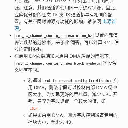
时钟源。
中列出了可用的时钟
rmt_clock_source_t
源。注意，其他通道将使用同一所选时钟源，因此，
应确保分配的任意 TX 或 RX 通道都享有相同的配
置。有关不同时钟源对功耗的影响，请参阅
电源管
理
。
设置内部滴
rmt_tx_channel_config_t::resolution_hz
答计数器的分辨率。基于此
滴答
，可以计算 RMT 信
号的定时参数。
在启用 DMA 后端和未启用 DMA 后端的情况下，
字段含
rmt_tx_channel_config_t::mem_block_symbols
义稍有不同。
若通过
启
rmt_tx_channel_config_t::with_dma
用 DMA，则该字段可以控制内部 DMA 缓冲
区大小。为实现更好的吞吐量、减少 CPU 开
销，建议为字段设置一个较大的值，如
。
1024
如果未启用 DMA，则该字段控制通道专用内
存块大小，至少为 48。