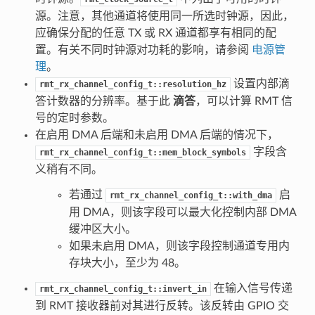
源。注意，其他通道将使用同一所选时钟源，因此，
应确保分配的任意 TX 或 RX 通道都享有相同的配
置。有关不同时钟源对功耗的影响，请参阅
电源管
理
。
设置内部滴
rmt_rx_channel_config_t::resolution_hz
答计数器的分辨率。基于此
滴答
，可以计算 RMT 信
号的定时参数。
在启用 DMA 后端和未启用 DMA 后端的情况下，
字段含
rmt_rx_channel_config_t::mem_block_symbols
义稍有不同。
若通过
启
rmt_rx_channel_config_t::with_dma
用 DMA，则该字段可以最大化控制内部 DMA
缓冲区大小。
如果未启用 DMA，则该字段控制通道专用内
存块大小，至少为 48。
在输入信号传递
rmt_rx_channel_config_t::invert_in
到 RMT 接收器前对其进行反转。该反转由 GPIO 交