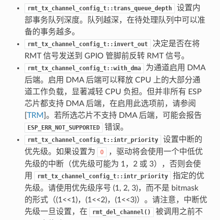
设置内
rmt_tx_channel_config_t::trans_queue_depth
部事务队列深度。队列越深，在待处理队列中可以准
备的事务越多。
决定是否在将
rmt_tx_channel_config_t::invert_out
RMT 信号发送到 GPIO 管脚前反转 RMT 信号。
为通道启用 DMA
rmt_tx_channel_config_t::with_dma
后端。启用 DMA 后端可以释放 CPU 上的大部分通
道工作负载，显著减轻 CPU 负担。但并非所有 ESP
芯片都支持 DMA 后端，在启用此选项前，请参阅
[
TRM
]。若所选芯片不支持 DMA 后端，可能会报告
错误。
ESP_ERR_NOT_SUPPORTED
设置中断的
rmt_tx_channel_config_t::intr_priority
优先级。如果设置为
，驱动将会使用一个中低优
0
先级的中断（优先级可能为 1，2 或 3），否则会使
用
指定的优
rmt_tx_channel_config_t::intr_priority
先级。请使用优先级序号 (1, 2, 3)，而不是 bitmask
的形式（(1<<1)，(1<<2)，(1<<3)）。请注意，中断优
先级一旦设置，在
被调用之前不
rmt_del_channel()