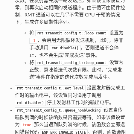
次数。在发射器完成一轮发送后，如果该值未设置为
零，则再次启动相同的发送程序。由于循环由硬件控
制，RMT 通道可以在几乎不需要 CPU 干预的情况
下，生成许多周期性序列。
将
设置为
rmt_transmit_config_t::loop_count
，会启用无限循环发送机制，此时，除非
-1
手动调用
，否则通道不会停
rmt_disable()
止，也不会生成“完成发送”事件。
将
设置为
rmt_transmit_config_t::loop_count
正数，意味着迭代次数有限。此时，“完成发
送”事件在指定的迭代次数完成后发生。
设置发射器完成工
rmt_transmit_config_t::eot_level
作时的输出电平，该设置同时适用于调用
停止发射器工作时的输出电平。
rmt_disable()
设置当传
rmt_transmit_config_t::queue_nonblocking
输队列满的时候该函数是否需要等待。如果该值设置
为
那么当遇到队列满的时候，该函数会立即返
true
回错误代码
。否则，函数会阻
ESP_ERR_INVALID_STATE