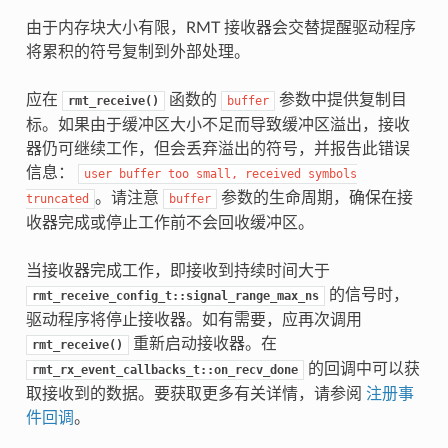
由于内存块大小有限，RMT 接收器会交替提醒驱动程序
将累积的符号复制到外部处理。
应在
函数的
参数中提供复制目
rmt_receive()
buffer
标。如果由于缓冲区大小不足而导致缓冲区溢出，接收
器仍可继续工作，但会丢弃溢出的符号，并报告此错误
信息：
user
buffer
too
small,
received
symbols
。请注意
参数的生命周期，确保在接
truncated
buffer
收器完成或停止工作前不会回收缓冲区。
当接收器完成工作，即接收到持续时间大于
的信号时，
rmt_receive_config_t::signal_range_max_ns
驱动程序将停止接收器。如有需要，应再次调用
重新启动接收器。在
rmt_receive()
的回调中可以获
rmt_rx_event_callbacks_t::on_recv_done
取接收到的数据。要获取更多有关详情，请参阅
注册事
件回调
。