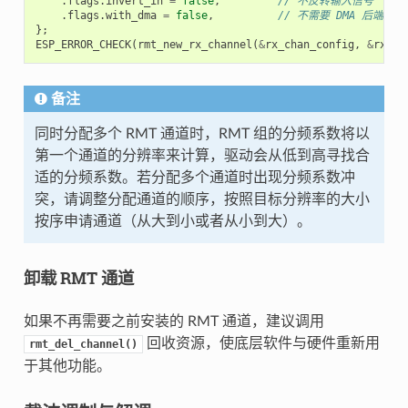
.
flags
.
invert_in
=
false
,
// 不反转输入信号
.
flags
.
with_dma
=
false
,
// 不需要 DMA 后端
};
ESP_ERROR_CHECK
(
rmt_new_rx_channel
(
&
rx_chan_config
,
&
rx_ch
备注
同时分配多个 RMT 通道时，RMT 组的分频系数将以
第一个通道的分辨率来计算，驱动会从低到高寻找合
适的分频系数。若分配多个通道时出现分频系数冲
突，请调整分配通道的顺序，按照目标分辨率的大小
按序申请通道（从大到小或者从小到大）。
卸载 RMT 通道
如果不再需要之前安装的 RMT 通道，建议调用
回收资源，使底层软件与硬件重新用
rmt_del_channel()
于其他功能。