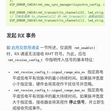
};
ESP_ERROR_CHECK
(
rmt_new_sync_manager
(
&
synchro_config
,
&
syn
ESP_ERROR_CHECK
(
rmt_transmit
(
tx_channels
[
0
],
led_strip_enc
// 只有在调用 tx_channels[1] 的 rmt_transmit() 函数返回后，t
ESP_ERROR_CHECK
(
rmt_transmit
(
tx_channels
[
1
],
led_strip_enc
发起 RX 事务
如
启用及禁用通道
一节所述，仅调用
rmt_enable()
时，RX 通道无法接收 RMT 符号。为此，应在
中指明传入信号的基本特征：
rmt_receive_config_t
指定高电
rmt_receive_config_t::signal_range_min_ns
平或低电平有效脉冲的最小持续时间。如果脉冲宽度
小于指定值，硬件会将其视作干扰信号并忽略。
指定高电
rmt_receive_config_t::signal_range_max_ns
平或低电平有效脉冲的最大持续时间。如果脉冲宽度
大于指定值，接收器会将其视作
停止信号
，并立即生
成接收完成事件。