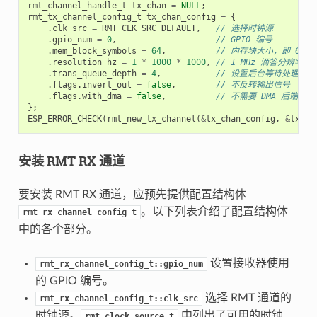
rmt_channel_handle_t
tx_chan
=
NULL
;
rmt_tx_channel_config_t
tx_chan_config
=
{
.
clk_src
=
RMT_CLK_SRC_DEFAULT
,
// 选择时钟源
.
gpio_num
=
0
,
// GPIO 编号
.
mem_block_symbols
=
64
,
// 内存块大小，即 64 * 
.
resolution_hz
=
1
*
1000
*
1000
,
// 1 MHz 滴答分辨率，即
.
trans_queue_depth
=
4
,
// 设置后台等待处理的
.
flags
.
invert_out
=
false
,
// 不反转输出信号
.
flags
.
with_dma
=
false
,
// 不需要 DMA 后端
};
ESP_ERROR_CHECK
(
rmt_new_tx_channel
(
&
tx_chan_config
,
&
tx_ch
安装 RMT RX 通道
要安装 RMT RX 通道，应预先提供配置结构体
。以下列表介绍了配置结构体
rmt_rx_channel_config_t
中的各个部分。
设置接收器使用
rmt_rx_channel_config_t::gpio_num
的 GPIO 编号。
选择 RMT 通道的
rmt_rx_channel_config_t::clk_src
时钟源。
中列出了可用的时钟
rmt_clock_source_t