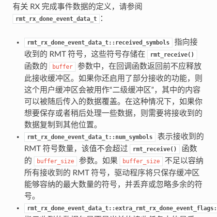
有关 RX 完成事件数据的定义，请参阅
：
rmt_rx_done_event_data_t
指向接
rmt_rx_done_event_data_t::received_symbols
收到的 RMT 符号，这些符号存储在
rmt_receive()
函数的
参数中，在回调函数返回前不应释放
buffer
此接收缓冲区。如果你还启用了部分接收的功能，则
这个用户缓冲区会被用作“二级缓冲区”，其中的内容
可以被随后传入的数据覆盖。在这种情况下，如果你
想要保存或者稍后处理一些数据，则需要将接收到的
数据复制到其他位置。
表示接收到的
rmt_rx_done_event_data_t::num_symbols
RMT 符号数量，该值不会超过
函数
rmt_receive()
的
参数。如果
不足以容纳
buffer_size
buffer_size
所有接收到的 RMT 符号，驱动程序将只保存缓冲区
能够容纳的最大数量的符号，并丢弃或忽略多余的符
号。
rmt_rx_done_event_data_t::extra_rmt_rx_done_event_flags: