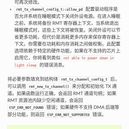
可再次修改。
配置驱动程序是
rmt_tx_channel_config_t::allow_pd
否允许系统在睡眠模式下关闭外设电源。在进入睡眠
之前，系统将备份 RMT 寄存器上下文，当系统退出
睡眠模式时，这些上下文将被恢复。关闭外设可以节
省更多功耗，但代价是消耗更多内存来保存寄存器上
下文。你需要在功耗和内存消耗之间做权衡。此配置
选项依赖于特定的硬件功能，如果在不支持的芯片上
启用它，你将看到类似
not
able
to
power
down
in
的错误消息。
light
sleep
将必要参数填充到结构体
后，
rmt_tx_channel_config_t
可以调用
来分配和初始化 TX 通
rmt_new_tx_channel()
道。如果函数运行正确，会返回 RMT 通道句柄；如果
RMT 资源池内缺少空闲通道，会返回
错误；如果硬件不支持 DMA 后端等
ESP_ERR_NOT_FOUND
部分功能，则返回
错误。
ESP_ERR_NOT_SUPPORTED