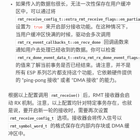
如果传入的数据包很长，无法一次性保存在用户缓冲
区中，可以通过将
rmt_receive_config_t::extra_rmt_receive_flags::en_partia
设置为
来开启部分接收功能。在这种情况下，
true
当用户缓冲区快满的时候，驱动会多次调用
回调函数来
rmt_rx_event_callbacks_t::on_recv_done
通知用户去处理已经收到的数据。你可以检查
rmt_rx_done_event_data_t::extra_rmt_rx_done_event_flags:
的值来了解当前事务是否已经结束。请注意，并不是
所有 ESP 系列芯片都支持这个功能，它依赖硬件提供
的 “ping-pong 接收” 或者 “DMA 接收” 的能力。
根据以上配置调用
后，RMT 接收器会启
rmt_receive()
动 RX 机制。注意，以上配置均针对特定事务存在，也就
是说，要开启新一轮的接收时，需要再次设置
选项。接收器会将传入信号以
rmt_receive_config_t
的格式保存在内部内存块或 DMA 缓
rmt_symbol_word_t
冲区中。