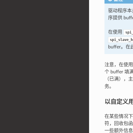
驱动程序本
序提供 b
在使用
spi
spi_slave_h
buffer
注意，在使用
个 buffe
（已满），
务。
以自定义
在某些情况下
符，回收包函
一些额外信息