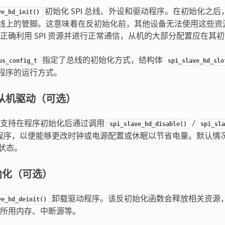
初始化 SPI 总线、外设和驱动程序。在初始化之后，
ve_hd_init()
和总线上的管脚。这意味着在反初始化前，其他设备无法使用这些
正确利用 SPI 资源并进行正常通信，从机的大部分配置应在其
指定了总线的初始化方式，结构体
us_config_t
spi_slave_hd_slo
动程序的运行方式。
从机驱动（可选）
序支持在程序初始化后通过调用
/
spi_slave_hd_disable()
spi_sla
程序，以便能够更改时钟或电源配置或休眠以节省电量。默认情
”状态。
始化（可选）
卸载驱动程序。该反初始化函数会释放相关资源，包
ve_hd_deinit()
所用内存、中断源等。