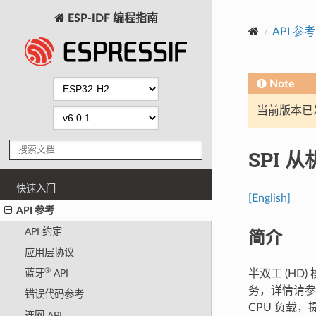
ESP-IDF 编程指南
API 参考
Note
当前版本已发布
SPI 
快速入门
[English]
API 参考
简介
API 约定
应用层协议
®
半双工 (HD)
蓝牙
API
务，详情请
错误代码参考
CPU 负载
连网 API