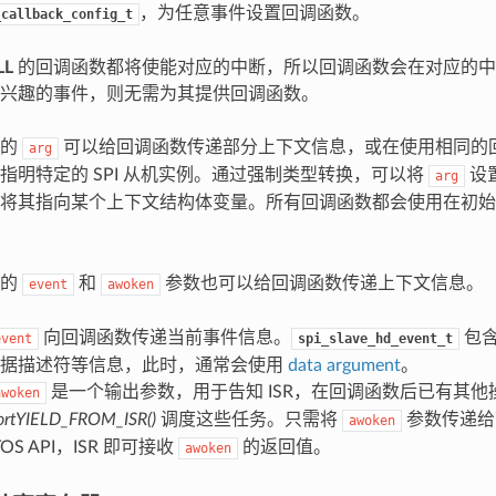
，为任意事件设置回调函数。
_callback_config_t
LL
的回调函数都将使能对应的中断，所以回调函数会在对应的中
兴趣的事件，则无需为其提供回调函数。
中的
可以给回调函数传递部分上下文信息，或在使用相同的回调
arg
指明特定的 SPI 从机实例。通过强制类型转换，可以将
设置
arg
将其指向某个上下文结构体变量。所有回调函数都会使用在初始
中的
和
参数也可以给回调函数传递上下文信息。
event
awoken
向回调函数传递当前事件信息。
包含
event
spi_slave_hd_event_t
数据描述符等信息，此时，通常会使用
data argument
。
是一个输出参数，用于告知 ISR，在回调函数后已有其他操
awoken
ortYIELD_FROM_ISR()
调度这些任务。只需将
参数传递给
awoken
RTOS API，ISR 即可接收
的返回值。
awoken