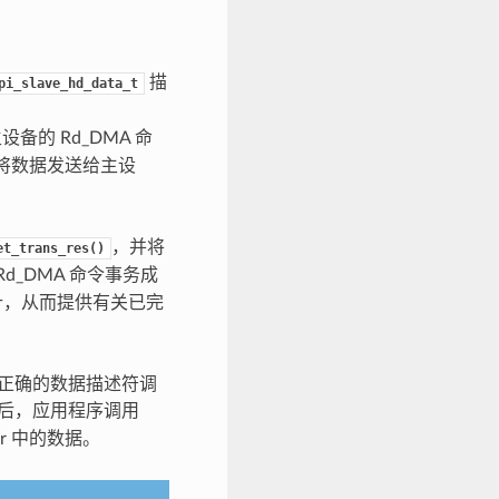
描
pi_slave_hd_data_t
的 Rd_DMA 命
将数据发送给主设
，并将
et_trans_res()
d_DMA 命令事务成
针，从而提供有关已完
用正确的数据描述符调
后，应用程序调用
er 中的数据。