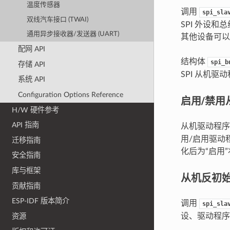
温度传感器
调用
spi_sla
双线汽车接口 (TWAI)
SPI 外设
通用异步接收器/发送器 (UART)
其他设备可以
配网 API
结构体
spi_b
存储 API
SPI 从机驱
系统 API
Configuration Options Reference
启用/禁用
H/W 硬件参考
API 指南
从机驱动程
用/启用驱动
迁移指南
化后为“启用
安全指南
库与框架
从机反初
贡献指南
ESP-IDF 版本简介
调用
spi_sla
设、驱动程序
资源