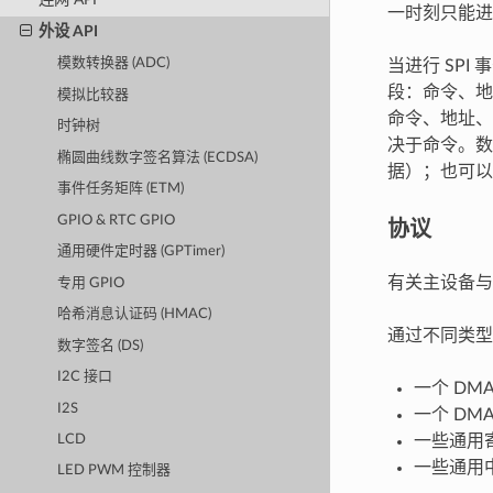
一时刻只能进
外设 API
模数转换器 (ADC)
当进行 SPI
段：命令、地
模拟比较器
命令、地址、
时钟树
决于命令。数
椭圆曲线数字签名算法 (ECDSA)
据）；也可以
事件任务矩阵 (ETM)
GPIO & RTC GPIO
协议
通用硬件定时器 (GPTimer)
有关主设备与
专用 GPIO
哈希消息认证码 (HMAC)
通过不同类型
数字签名 (DS)
I2C 接口
一个 D
I2S
一个 D
一些通用
LCD
一些通用
LED PWM 控制器