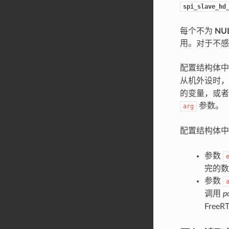
spi_slave_hd
每个不为
NU
用。对于不感
配置结构体
从机外设时，
的变量，或者
参数。
arg
配置结构体
参数
完的
参数
调用
p
Free