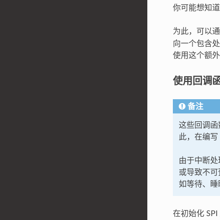
你可能想知道
为此，可以
向一个包含处
使用这个额外
使用回调
备注
这些回调函
此，在编写 
由于中断处
或导致不可
如等待、睡
在初始化 S