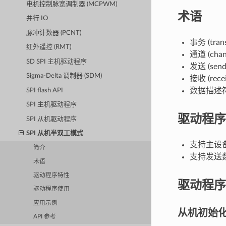
电机控制脉宽调制器 (MCPWM)
术语
并行 IO
脉冲计数器 (PCNT)
事务 (trans
红外遥控 (RMT)
通道 (chan
SD SPI 主机驱动程序
发送 (send
Sigma-Delta 调制器 (SDM)
接收 (recei
数据描述符 (d
SPI flash API
SPI 主机驱动程序
驱动程序
SPI 从机驱动程序
SPI 从机半双工模式
支持主设
简介
支持发送
术语
驱动程序特性
驱动程序
驱动程序使用
应用示例
从机初始
API 参考