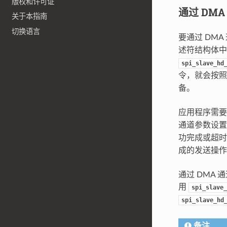
版权和许可证
通过 DM
关于本指南
切换语言
要通过 DM
述符结构体
spi_slave_hd
令，就会按
备。
应用程序需
通道参数设
功完成或超
成的发送操作
通过 DMA
用
spi_slave_
spi_slave_hd
备注