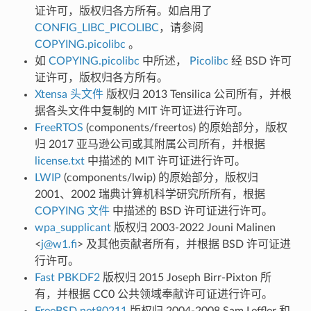
证许可，版权归各方所有。如启用了
CONFIG_LIBC_PICOLIBC
，请参阅
COPYING.picolibc
。
如
COPYING.picolibc
中所述，
Picolibc
经 BSD 许可
证许可，版权归各方所有。
Xtensa 头文件
版权归 2013 Tensilica 公司所有，并根
据各头文件中复制的 MIT 许可证进行许可。
FreeRTOS
(components/freertos) 的原始部分，版权
归 2017 亚马逊公司或其附属公司所有，并根据
license.txt
中描述的 MIT 许可证进行许可。
LWIP
(components/lwip) 的原始部分，版权归
2001、2002 瑞典计算机科学研究所所有，根据
COPYING 文件
中描述的 BSD 许可证进行许可。
wpa_supplicant
版权归 2003-2022 Jouni Malinen
<
j
@
w1
.
fi
> 及其他贡献者所有，并根据 BSD 许可证进
行许可。
Fast PBKDF2
版权归 2015 Joseph Birr-Pixton 所
有，并根据 CC0 公共领域奉献许可证进行许可。
FreeBSD net80211
版权归 2004-2008 Sam Leffler 和